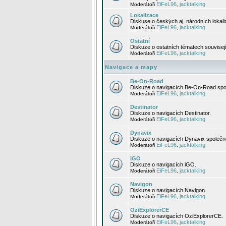
EiFeL96
jacktalking
Moderátoři
,
Lokalizace
Diskuse o českých aj. národních lokal
EiFeL96
jacktalking
Moderátoři
,
Ostatní
Diskuze o ostatních tématech souvisej
EiFeL96
jacktalking
Moderátoři
,
Navigace a mapy
Be-On-Road
Diskuze o navigacích Be-On-Road spol
EiFeL96
jacktalking
Moderátoři
,
Destinator
Diskuze o navigacích Destinator.
EiFeL96
jacktalking
Moderátoři
,
Dynavix
Diskuze o navigacích Dynavix společno
EiFeL96
jacktalking
Moderátoři
,
iGO
Diskuze o navigacích iGO.
EiFeL96
jacktalking
Moderátoři
,
Navigon
Diskuze o navigacích Navigon.
EiFeL96
jacktalking
Moderátoři
,
OziExplorerCE
Diskuze o navigacích OziExplorerCE.
EiFeL96
jacktalking
Moderátoři
,