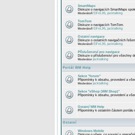
SmartMaps
Diskuze o navigacích SmartMaps spole
EiFeL96
jacktalking
Moderátoři
,
TomTom
Diskuze o navigacích TomTom.
EiFeL96
jacktalking
Moderátoři
,
Ostatní navigace
Diskuze o ostatních navigačních řešen
EiFeL96
jacktalking
Moderátoři
,
Příslušenství pro navigace
Diskuze o příslušenství pro všechny d
jacktalking
Moderátor
Portál WM Help
Sekce "forum"
Připomínky k obsahu, provedení a vše
jacktalking
Moderátor
Sekce "eShop (WM Shop)"
Připomínky k obsahu, provedení a vše
Ostatní WM Help
Připomínky k ostatním částem portálu
Ostatní
Windows Mobile
Diskuze o všem, co souvisí s operačn