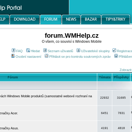
forum.WMHelp.cz
O všem, co souvisí s Windows Mobile
FAQ
Hledat
Seznam uživatelů
Uživatelské skupiny
Registrac
Osobní nastavení
Přihlásit se pro kontrolu soukromých zpráv
Přihlášen
Zobrazit
Fórum
Témata
Příspěvky
avách Windows Mobile produktů (samostatné webové rozhraní na
22932
31695
značky Acer.
6451
7831
 značky Asus.
4191
4818