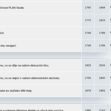
čnosti PLAN Studio.
1765
1869
1772
1823
ích.
1748
1788
ruhy navigací.
1748
1789
mu, co se děje na našem diskuzním fóru.
1823
2034
mu, co se objeví v našem elektronickém obchodu.
1750
1800
 nebo ke službám WM Help.
1878
1983
ím systémem Windows Mobile ve všech jeho verzích.
1980
2143