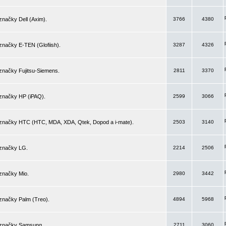
značky Dell (Axim).
3766
4380
značky E-TEN (Glofiish).
3287
4326
značky Fujitsu-Siemens.
2811
3370
 značky HP (iPAQ).
2599
3066
 značky HTC (HTC, MDA, XDA, Qtek, Dopod a i-mate).
2503
3140
 značky LG.
2214
2506
značky Mio.
2980
3442
značky Palm (Treo).
4894
5968
 značky Samsung.
2711
3060