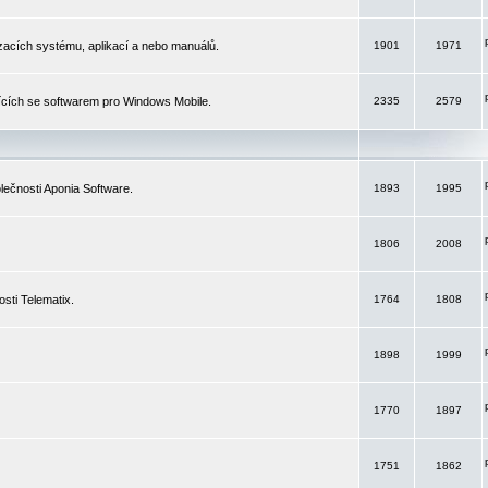
izacích systému, aplikací a nebo manuálů.
1901
1971
ících se softwarem pro Windows Mobile.
2335
2579
ečnosti Aponia Software.
1893
1995
1806
2008
sti Telematix.
1764
1808
1898
1999
1770
1897
1751
1862