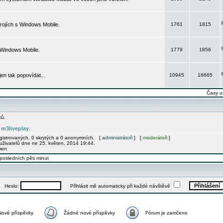
rojích s Windows Mobile.
1761
1815
 Windows Mobile.
1779
1856
 jen tak popovídat...
10945
16665
Časy u
ků.
m3liveplay
e
.
egistrovaných, 0 skrytých a 0 anonymních. [
administrátoři
] [
moderátoři
]
uživatelů dne ne 25. květen, 2014 19:44.
men
posledních pěti minut
Heslo:
Přihlásit mě automaticky při každé návštěvě
Nové příspěvky
Žádné nové příspěvky
Fórum je zamčeno