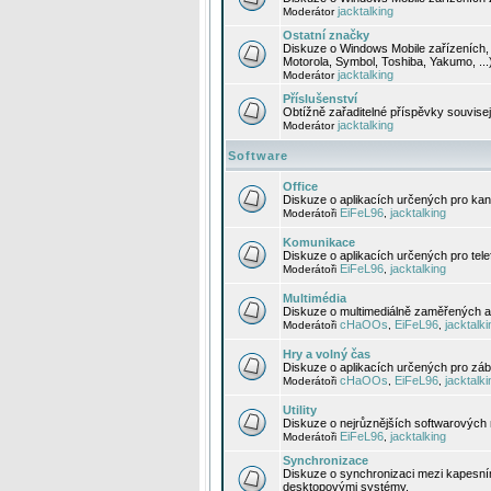
jacktalking
Moderátor
Ostatní značky
Diskuze o Windows Mobile zařízeních, 
Motorola, Symbol, Toshiba, Yakumo, ...
jacktalking
Moderátor
Příslušenství
Obtížně zařaditelné příspěvky souvise
jacktalking
Moderátor
Software
Office
Diskuze o aplikacích určených pro kanc
EiFeL96
jacktalking
Moderátoři
,
Komunikace
Diskuze o aplikacích určených pro tel
EiFeL96
jacktalking
Moderátoři
,
Multimédia
Diskuze o multimediálně zaměřených ap
cHaOOs
EiFeL96
jacktalki
Moderátoři
,
,
Hry a volný čas
Diskuze o aplikacích určených pro zába
cHaOOs
EiFeL96
jacktalki
Moderátoři
,
,
Utility
Diskuze o nejrůznějších softwarových n
EiFeL96
jacktalking
Moderátoři
,
Synchronizace
Diskuze o synchronizaci mezi kapesní
desktopovými systémy.