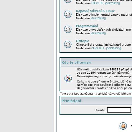
EiFeL96
jacktalking
Moderátoři
,
Kapesní zařízení & Linux
Diskuze o implementaci Linuxu na příst
jacktalking
Moderátor
Programování
Diskuze o vývojářských aktivitách pro
jacktalking
Moderátor
Offtopic
Chcete-li si s ostatními uživateli prostě
cHaOOs
jacktalking
Moderátoři
,
Kdo je přítomen
Uživatelé zaslali celkem
148289
příspěv
Je zde
20354
registrovaných uživatelů.
Nejnovějším registrovaným uživatelem j
Celkem je zde přítomno
0
uživatelů: 0 r
Nejvíce zde bylo současně přítomno
83
Registrovaní uživatelé: nikdo není příto
Tato data jsou založena na aktivitě uživatelů během 
Přihlášení
Uživatel: