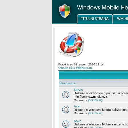
Právě je so 08. srpen, 2026 18:14
Obsah fóra WMHelp.cz
Hardware
Servis
Diskuze o technických potížích a opr
http://servis.wmhelp.cz).
jacktalking
Moderátor
Acer
Diskuze o Windows Mobile zařízeních 
jacktalking
Moderátor
Asus
Diskuze o Windows Mobile zařízeních
jacktalking
Moderátor