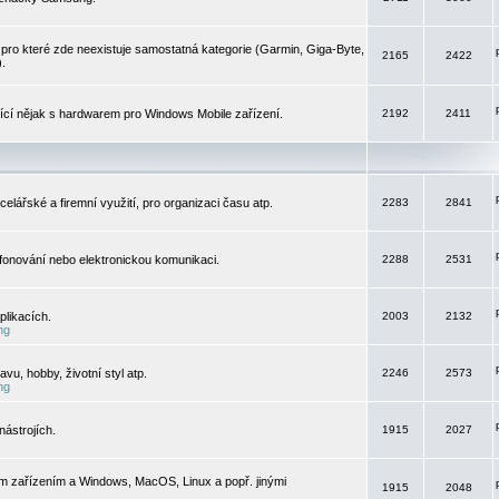
pro které zde neexistuje samostatná kategorie (Garmin, Giga-Byte,
2165
2422
).
jící nějak s hardwarem pro Windows Mobile zařízení.
2192
2411
elářské a firemní využití, pro organizaci času atp.
2283
2841
efonování nebo elektronickou komunikaci.
2288
2531
likacích.
2003
2132
ng
vu, hobby, životní styl atp.
2246
2573
ng
ástrojích.
1915
2027
m zařízením a Windows, MacOS, Linux a popř. jinými
1915
2048