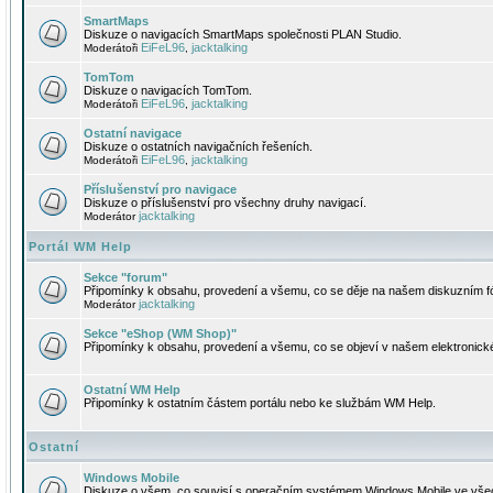
SmartMaps
Diskuze o navigacích SmartMaps společnosti PLAN Studio.
EiFeL96
jacktalking
Moderátoři
,
TomTom
Diskuze o navigacích TomTom.
EiFeL96
jacktalking
Moderátoři
,
Ostatní navigace
Diskuze o ostatních navigačních řešeních.
EiFeL96
jacktalking
Moderátoři
,
Příslušenství pro navigace
Diskuze o příslušenství pro všechny druhy navigací.
jacktalking
Moderátor
Portál WM Help
Sekce "forum"
Připomínky k obsahu, provedení a všemu, co se děje na našem diskuzním f
jacktalking
Moderátor
Sekce "eShop (WM Shop)"
Připomínky k obsahu, provedení a všemu, co se objeví v našem elektronic
Ostatní WM Help
Připomínky k ostatním částem portálu nebo ke službám WM Help.
Ostatní
Windows Mobile
Diskuze o všem, co souvisí s operačním systémem Windows Mobile ve všec