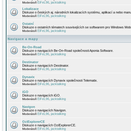
EiFeL96
jacktalking
Moderátoři
,
Lokalizace
Diskuse o českých aj. národních lokalizacích systému, aplikací a nebo manu
EiFeL96
jacktalking
Moderátoři
,
Ostatní
Diskuze o ostatních tématech souvisejících se softwarem pro Windows Mobi
EiFeL96
jacktalking
Moderátoři
,
Navigace a mapy
Be-On-Road
Diskuze o navigacích Be-On-Road společnosti Aponia Software.
EiFeL96
jacktalking
Moderátoři
,
Destinator
Diskuze o navigacích Destinator.
EiFeL96
jacktalking
Moderátoři
,
Dynavix
Diskuze o navigacích Dynavix společnosti Telematix.
EiFeL96
jacktalking
Moderátoři
,
iGO
Diskuze o navigacích iGO.
EiFeL96
jacktalking
Moderátoři
,
Navigon
Diskuze o navigacích Navigon.
EiFeL96
jacktalking
Moderátoři
,
OziExplorerCE
Diskuze o navigacích OziExplorerCE.
EiFeL96
jacktalking
Moderátoři
,