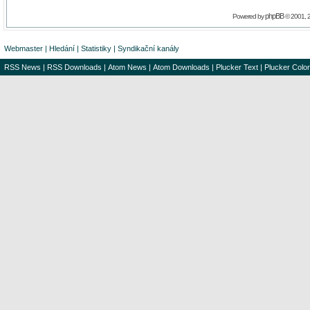
phpBB
Powered by
© 2001, 
Webmaster
|
Hledání
|
Statistiky
|
Syndikační kanály
RSS News
|
RSS Downloads
|
Atom News
|
Atom Downloads
|
Plucker Text
|
Plucker Color