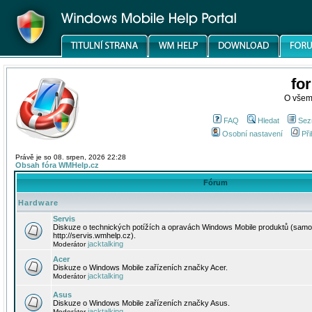
fo
O všem
FAQ
Hledat
Sez
Osobní nastavení
Při
Právě je so 08. srpen, 2026 22:28
Obsah fóra WMHelp.cz
Fórum
Hardware
Servis
Diskuze o technických potížích a opravách Windows Mobile produktů (samo
http://servis.wmhelp.cz).
jacktalking
Moderátor
Acer
Diskuze o Windows Mobile zařízeních značky Acer.
jacktalking
Moderátor
Asus
Diskuze o Windows Mobile zařízeních značky Asus.
jacktalking
Moderátor