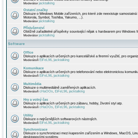
jacktalking
Moderátor
Ostatní značky
Diskuze o Windows Mobile zařízeních, pro které zde neexistuje samostatná 
Motorola, Symbol, Toshiba, Yakumo, ...).
jacktalking
Moderátor
Příslušenství
Obtížně zařaditelné příspěvky související nějak s hardwarem pro Windows M
jacktalking
Moderátor
Software
Office
Diskuze o aplikacích určených pro kancelářské a firemní využití, pro organiz
EiFeL96
jacktalking
Moderátoři
,
Komunikace
Diskuze o aplikacích určených pro telefonování nebo elektronickou komunika
EiFeL96
jacktalking
Moderátoři
,
Multimédia
Diskuze o multimediálně zaměřených aplikacích.
cHaOOs
EiFeL96
jacktalking
Moderátoři
,
,
Hry a volný čas
Diskuze o aplikacích určených pro zábavu, hobby, životní styl atp.
cHaOOs
EiFeL96
jacktalking
Moderátoři
,
,
Utility
Diskuze o nejrůznějších softwarových nástrojích.
EiFeL96
jacktalking
Moderátoři
,
Synchronizace
Diskuze o synchronizaci mezi kapesním zařízením a Windows, MacOS, Linux
desktopovými systémy.