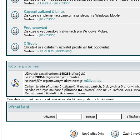
EiFeL96
jacktalking
Moderátoři
,
Kapesní zařízení & Linux
Diskuze o implementaci Linuxu na přístrojích s Windows Mobile.
jacktalking
Moderátor
Programování
Diskuze o vývojářských aktivitách pro Windows Mobile.
jacktalking
Moderátor
Offtopic
Chcete-li si s ostatními uživateli prostě jen tak popovídat...
cHaOOs
jacktalking
Moderátoři
,
Kdo je přítomen
Uživatelé zaslali celkem
148289
příspěvků.
Je zde
20354
registrovaných uživatelů.
m3liveplay
Nejnovějším registrovaným uživatelem je
.
Celkem je zde přítomno
0
uživatelů: 0 registrovaných, 0 skrytých a 0 anonymní
Nejvíce zde bylo současně přítomno
83
uživatelů dne ne 25. květen, 2014 19:4
Registrovaní uživatelé: nikdo není přítomen
Tato data jsou založena na aktivitě uživatelů během posledních pěti minut
Přihlášení
Uživatel:
Heslo:
Přihlásit m
Nové příspěvky
Žádné nové