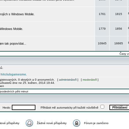
rojích s Windows Mobile.
1761
1815
 Windows Mobile.
1779
1856
 jen tak popovídat...
10945
16665
Časy u
ků.
hitclubgamesme
e
.
egistrovaných, 0 skrytých a 0 anonymních. [
administrátoři
] [
moderátoři
]
uživatelů dne ne 25. květen, 2014 19:44.
men
posledních pěti minut
Heslo:
Přihlásit mě automaticky při každé návštěvě
Nové příspěvky
Žádné nové příspěvky
Fórum je zamčeno