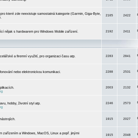
pro které zde neexistuje samostatná kategorie (Garmin, Giga-Byte,
2165
2422
).
jící nějak s hardwarem pro Windows Mobile zařízení.
2192
2411
elářské a firemní využití, pro organizaci času atp.
2283
2841
efonování nebo elektronickou komunikaci.
2288
2531
likacích.
2003
2132
ng
vu, hobby, životní styl atp.
2246
2573
ng
ástrojích.
1915
2027
m zařízením a Windows, MacOS, Linux a popř. jinými
1915
2048