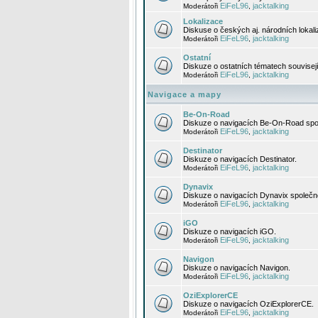
EiFeL96
jacktalking
Moderátoři
,
Lokalizace
Diskuse o českých aj. národních lokal
EiFeL96
jacktalking
Moderátoři
,
Ostatní
Diskuze o ostatních tématech souvisej
EiFeL96
jacktalking
Moderátoři
,
Navigace a mapy
Be-On-Road
Diskuze o navigacích Be-On-Road spol
EiFeL96
jacktalking
Moderátoři
,
Destinator
Diskuze o navigacích Destinator.
EiFeL96
jacktalking
Moderátoři
,
Dynavix
Diskuze o navigacích Dynavix společno
EiFeL96
jacktalking
Moderátoři
,
iGO
Diskuze o navigacích iGO.
EiFeL96
jacktalking
Moderátoři
,
Navigon
Diskuze o navigacích Navigon.
EiFeL96
jacktalking
Moderátoři
,
OziExplorerCE
Diskuze o navigacích OziExplorerCE.
EiFeL96
jacktalking
Moderátoři
,