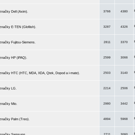
značky Dell (Axim).
3766
4380
značky E-TEN (Glofiish).
3287
4326
značky Fujitsu-Siemens.
2811
3370
 značky HP (iPAQ).
2599
3066
 značky HTC (HTC, MDA, XDA, Qtek, Dopod a i-mate).
2503
3140
 značky LG.
2214
2506
značky Mio.
2980
3442
značky Palm (Treo).
4894
5968
 značky Samsung.
2711
3060