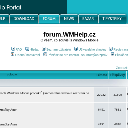
forum.WMHelp.cz
O všem, co souvisí s Windows Mobile
FAQ
Hledat
Seznam uživatelů
Uživatelské skupiny
Registrac
Osobní nastavení
Přihlásit se pro kontrolu soukromých zpráv
Přihlášen
Zobrazit
Fórum
Témata
Příspěvky
avách Windows Mobile produktů (samostatné webové rozhraní na
22932
31695
značky Acer.
6451
7831
 značky Asus.
4191
4818