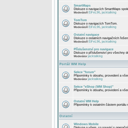
SmartMaps
Diskuze o navigacích SmartMaps spole
EiFeL96
jacktalking
Moderátoři
,
TomTom
Diskuze o navigacích TomTom.
EiFeL96
jacktalking
Moderátoři
,
Ostatní navigace
Diskuze o ostatních navigačních řešen
EiFeL96
jacktalking
Moderátoři
,
Příslušenství pro navigace
Diskuze o příslušenství pro všechny d
jacktalking
Moderátor
Portál WM Help
Sekce "forum"
Připomínky k obsahu, provedení a vše
jacktalking
Moderátor
Sekce "eShop (WM Shop)"
Připomínky k obsahu, provedení a vše
Ostatní WM Help
Připomínky k ostatním částem portálu
Ostatní
Windows Mobile
Diskuze o všem, co souvisí s operačn