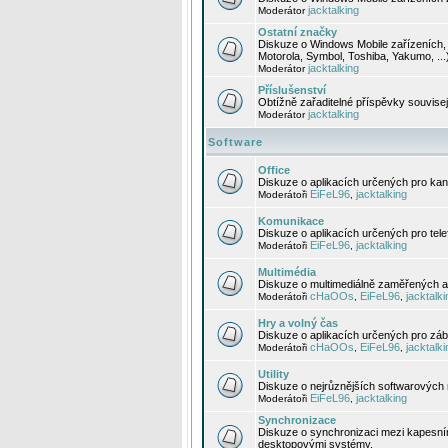
jacktalking
Moderátor
Ostatní značky
Diskuze o Windows Mobile zařízeních, 
Motorola, Symbol, Toshiba, Yakumo, ...
jacktalking
Moderátor
Příslušenství
Obtížně zařaditelné příspěvky souvise
jacktalking
Moderátor
Software
Office
Diskuze o aplikacích určených pro kanc
EiFeL96
jacktalking
Moderátoři
,
Komunikace
Diskuze o aplikacích určených pro tel
EiFeL96
jacktalking
Moderátoři
,
Multimédia
Diskuze o multimediálně zaměřených ap
cHaOOs
EiFeL96
jacktalki
Moderátoři
,
,
Hry a volný čas
Diskuze o aplikacích určených pro zába
cHaOOs
EiFeL96
jacktalki
Moderátoři
,
,
Utility
Diskuze o nejrůznějších softwarových n
EiFeL96
jacktalking
Moderátoři
,
Synchronizace
Diskuze o synchronizaci mezi kapesní
desktopovými systémy.