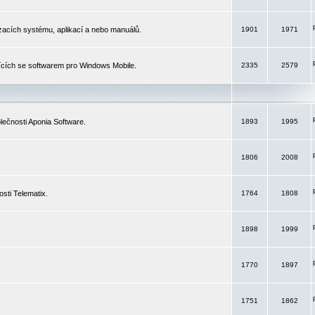
izacích systému, aplikací a nebo manuálů.
1901
1971
ících se softwarem pro Windows Mobile.
2335
2579
ečnosti Aponia Software.
1893
1995
1806
2008
sti Telematix.
1764
1808
1898
1999
1770
1897
1751
1862