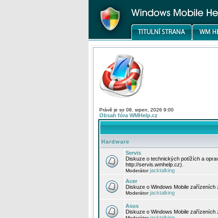
Právě je so 08. srpen, 2026 9:00
Obsah fóra WMHelp.cz
Hardware
Servis
Diskuze o technických potížích a opr
http://servis.wmhelp.cz).
jacktalking
Moderátor
Acer
Diskuze o Windows Mobile zařízeních 
jacktalking
Moderátor
Asus
Diskuze o Windows Mobile zařízeních
jacktalking
Moderátor