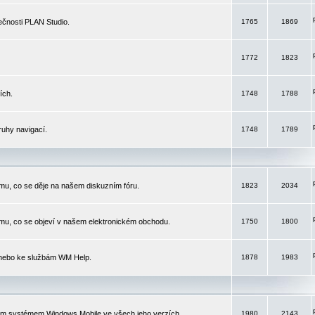
čnosti PLAN Studio.
1765
1869
1772
1823
ích.
1748
1788
ruhy navigací.
1748
1789
mu, co se děje na našem diskuzním fóru.
1823
2034
mu, co se objeví v našem elektronickém obchodu.
1750
1800
 nebo ke službám WM Help.
1878
1983
ím systémem Windows Mobile ve všech jeho verzích.
1980
2143