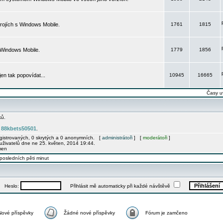
rojích s Windows Mobile.
1761
1815
 Windows Mobile.
1779
1856
 jen tak popovídat...
10945
16665
Časy u
ků.
88kbets50501
e
.
egistrovaných, 0 skrytých a 0 anonymních. [
administrátoři
] [
moderátoři
]
uživatelů dne ne 25. květen, 2014 19:44.
men
posledních pěti minut
Heslo:
Přihlásit mě automaticky při každé návštěvě
Nové příspěvky
Žádné nové příspěvky
Fórum je zamčeno