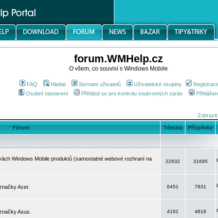
forum.WMHelp.cz
O všem, co souvisí s Windows Mobile
FAQ
Hledat
Seznam uživatelů
Uživatelské skupiny
Registrac
Osobní nastavení
Přihlásit se pro kontrolu soukromých zpráv
Přihlášen
Zobrazit
Fórum
Témata
Příspěvky
avách Windows Mobile produktů (samostatné webové rozhraní na
22932
31695
značky Acer.
6451
7831
 značky Asus.
4191
4818