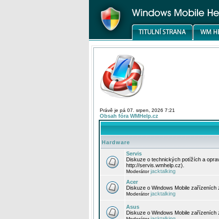
Právě je pá 07. srpen, 2026 7:21
Obsah fóra WMHelp.cz
Hardware
Servis
Diskuze o technických potížích a opr
http://servis.wmhelp.cz).
jacktalking
Moderátor
Acer
Diskuze o Windows Mobile zařízeních 
jacktalking
Moderátor
Asus
Diskuze o Windows Mobile zařízeních
jacktalking
Moderátor