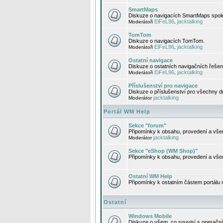
SmartMaps
Diskuze o navigacích SmartMaps spole
EiFeL96
jacktalking
Moderátoři
,
TomTom
Diskuze o navigacích TomTom.
EiFeL96
jacktalking
Moderátoři
,
Ostatní navigace
Diskuze o ostatních navigačních řešen
EiFeL96
jacktalking
Moderátoři
,
Příslušenství pro navigace
Diskuze o příslušenství pro všechny d
jacktalking
Moderátor
Portál WM Help
Sekce "forum"
Připomínky k obsahu, provedení a vše
jacktalking
Moderátor
Sekce "eShop (WM Shop)"
Připomínky k obsahu, provedení a vše
Ostatní WM Help
Připomínky k ostatním částem portálu
Ostatní
Windows Mobile
Diskuze o všem, co souvisí s operačn