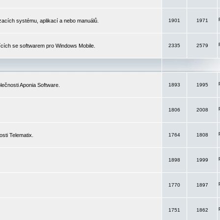
izacích systému, aplikací a nebo manuálů.
1901
1971
ících se softwarem pro Windows Mobile.
2335
2579
ečnosti Aponia Software.
1893
1995
1806
2008
sti Telematix.
1764
1808
1898
1999
1770
1897
1751
1862