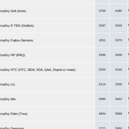
značky Dell (Axim).
3766
4380
značky E-TEN (Glofiish).
3287
4326
značky Fujitsu-Siemens.
2811
3370
 značky HP (iPAQ).
2599
3066
 značky HTC (HTC, MDA, XDA, Qtek, Dopod a i-mate).
2503
3140
 značky LG.
2214
2506
značky Mio.
2980
3442
značky Palm (Treo).
4894
5968
 značky Samsung.
2711
3060