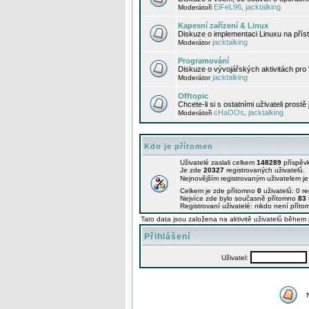
EiFeL96
jacktalking
Moderátoři
,
Kapesní zařízení & Linux
Diskuze o implementaci Linuxu na příst
jacktalking
Moderátor
Programování
Diskuze o vývojářských aktivitách pro
jacktalking
Moderátor
Offtopic
Chcete-li si s ostatními uživateli prostě
cHaOOs
jacktalking
Moderátoři
,
Kdo je přítomen
Uživatelé zaslali celkem
148289
příspěv
Je zde
20327
registrovaných uživatelů.
Nejnovějším registrovaným uživatelem j
Celkem je zde přítomno
0
uživatelů: 0 r
Nejvíce zde bylo současně přítomno
83
Registrovaní uživatelé: nikdo není příto
Tato data jsou založena na aktivitě uživatelů během 
Přihlášení
Uživatel: