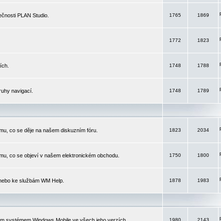
čnosti PLAN Studio.
1765
1869
1772
1823
ích.
1748
1788
ruhy navigací.
1748
1789
mu, co se děje na našem diskuzním fóru.
1823
2034
mu, co se objeví v našem elektronickém obchodu.
1750
1800
 nebo ke službám WM Help.
1878
1983
ím systémem Windows Mobile ve všech jeho verzích.
1980
2143