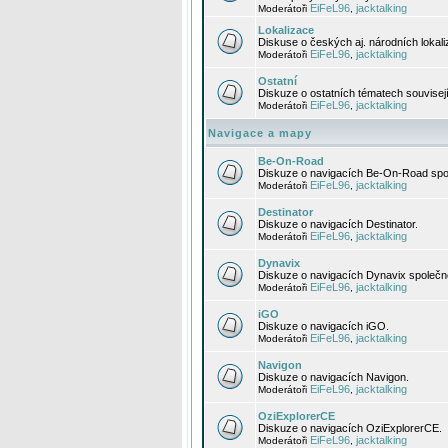
EiFeL96
jacktalking
Moderátoři
,
Lokalizace
Diskuse o českých aj. národních lokal
EiFeL96
jacktalking
Moderátoři
,
Ostatní
Diskuze o ostatních tématech souvisej
EiFeL96
jacktalking
Moderátoři
,
Navigace a mapy
Be-On-Road
Diskuze o navigacích Be-On-Road spol
EiFeL96
jacktalking
Moderátoři
,
Destinator
Diskuze o navigacích Destinator.
EiFeL96
jacktalking
Moderátoři
,
Dynavix
Diskuze o navigacích Dynavix společno
EiFeL96
jacktalking
Moderátoři
,
iGO
Diskuze o navigacích iGO.
EiFeL96
jacktalking
Moderátoři
,
Navigon
Diskuze o navigacích Navigon.
EiFeL96
jacktalking
Moderátoři
,
OziExplorerCE
Diskuze o navigacích OziExplorerCE.
EiFeL96
jacktalking
Moderátoři
,