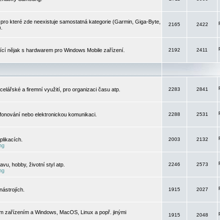
pro které zde neexistuje samostatná kategorie (Garmin, Giga-Byte,
2165
2422
).
jící nějak s hardwarem pro Windows Mobile zařízení.
2192
2411
elářské a firemní využití, pro organizaci času atp.
2283
2841
efonování nebo elektronickou komunikaci.
2288
2531
likacích.
2003
2132
ng
vu, hobby, životní styl atp.
2246
2573
ng
ástrojích.
1915
2027
m zařízením a Windows, MacOS, Linux a popř. jinými
1915
2048