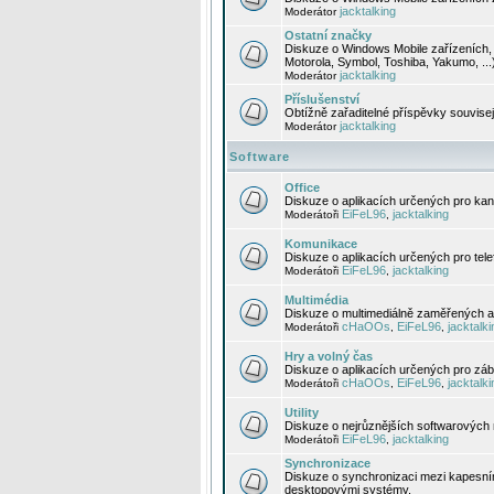
jacktalking
Moderátor
Ostatní značky
Diskuze o Windows Mobile zařízeních, 
Motorola, Symbol, Toshiba, Yakumo, ...
jacktalking
Moderátor
Příslušenství
Obtížně zařaditelné příspěvky souvise
jacktalking
Moderátor
Software
Office
Diskuze o aplikacích určených pro kanc
EiFeL96
jacktalking
Moderátoři
,
Komunikace
Diskuze o aplikacích určených pro tel
EiFeL96
jacktalking
Moderátoři
,
Multimédia
Diskuze o multimediálně zaměřených ap
cHaOOs
EiFeL96
jacktalki
Moderátoři
,
,
Hry a volný čas
Diskuze o aplikacích určených pro zába
cHaOOs
EiFeL96
jacktalki
Moderátoři
,
,
Utility
Diskuze o nejrůznějších softwarových n
EiFeL96
jacktalking
Moderátoři
,
Synchronizace
Diskuze o synchronizaci mezi kapesní
desktopovými systémy.