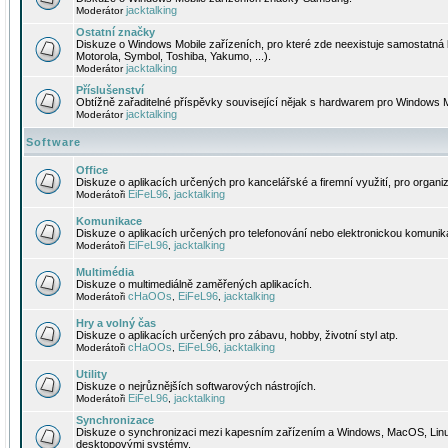
jacktalking
Moderátor
Ostatní značky
Diskuze o Windows Mobile zařízeních, pro které zde neexistuje samostatná 
Motorola, Symbol, Toshiba, Yakumo, ...).
jacktalking
Moderátor
Příslušenství
Obtížně zařaditelné příspěvky související nějak s hardwarem pro Windows M
jacktalking
Moderátor
Software
Office
Diskuze o aplikacích určených pro kancelářské a firemní využití, pro organiz
EiFeL96
jacktalking
Moderátoři
,
Komunikace
Diskuze o aplikacích určených pro telefonování nebo elektronickou komunika
EiFeL96
jacktalking
Moderátoři
,
Multimédia
Diskuze o multimediálně zaměřených aplikacích.
cHaOOs
EiFeL96
jacktalking
Moderátoři
,
,
Hry a volný čas
Diskuze o aplikacích určených pro zábavu, hobby, životní styl atp.
cHaOOs
EiFeL96
jacktalking
Moderátoři
,
,
Utility
Diskuze o nejrůznějších softwarových nástrojích.
EiFeL96
jacktalking
Moderátoři
,
Synchronizace
Diskuze o synchronizaci mezi kapesním zařízením a Windows, MacOS, Linux
desktopovými systémy.