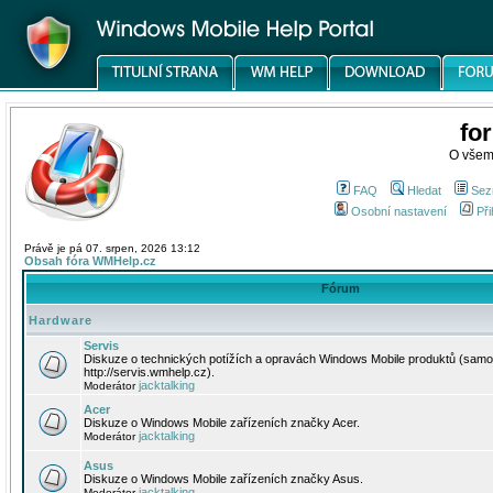
fo
O všem
FAQ
Hledat
Sez
Osobní nastavení
Při
Právě je pá 07. srpen, 2026 13:12
Obsah fóra WMHelp.cz
Fórum
Hardware
Servis
Diskuze o technických potížích a opravách Windows Mobile produktů (samo
http://servis.wmhelp.cz).
jacktalking
Moderátor
Acer
Diskuze o Windows Mobile zařízeních značky Acer.
jacktalking
Moderátor
Asus
Diskuze o Windows Mobile zařízeních značky Asus.
jacktalking
Moderátor