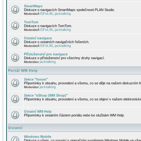
SmartMaps
Diskuze o navigacích SmartMaps společnosti PLAN Studio.
EiFeL96
jacktalking
Moderátoři
,
TomTom
Diskuze o navigacích TomTom.
EiFeL96
jacktalking
Moderátoři
,
Ostatní navigace
Diskuze o ostatních navigačních řešeních.
EiFeL96
jacktalking
Moderátoři
,
Příslušenství pro navigace
Diskuze o příslušenství pro všechny druhy navigací.
jacktalking
Moderátor
Portál WM Help
Sekce "forum"
Připomínky k obsahu, provedení a všemu, co se děje na našem diskuzním f
jacktalking
Moderátor
Sekce "eShop (WM Shop)"
Připomínky k obsahu, provedení a všemu, co se objeví v našem elektronic
Ostatní WM Help
Připomínky k ostatním částem portálu nebo ke službám WM Help.
Ostatní
Windows Mobile
Diskuze o všem, co souvisí s operačním systémem Windows Mobile ve všec