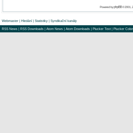
phpBB
Powered by
© 2001, 
Webmaster
|
Hledání
|
Statistiky
|
Syndikační kanály
RSS News
|
RSS Downloads
|
Atom News
|
Atom Downloads
|
Plucker Text
|
Plucker Color