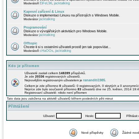
EiFeL96
jacktalking
Moderátoři
,
Kapesní zařízení & Linux
Diskuze o implementaci Linuxu na přístrojích s Windows Mobile.
jacktalking
Moderátor
Programování
Diskuze o vývojářských aktivitách pro Windows Mobile.
jacktalking
Moderátor
Offtopic
Chcete-li si s ostatními uživateli prostě jen tak popovídat...
cHaOOs
jacktalking
Moderátoři
,
Kdo je přítomen
Uživatelé zaslali celkem
148289
příspěvků.
Je zde
20336
registrovaných uživatelů.
rananditi1985
Nejnovějším registrovaným uživatelem je
.
Celkem je zde přítomno
0
uživatelů: 0 registrovaných, 0 skrytých a 0 anonymní
Nejvíce zde bylo současně přítomno
83
uživatelů dne ne 25. květen, 2014 19:4
Registrovaní uživatelé: nikdo není přítomen
Tato data jsou založena na aktivitě uživatelů během posledních pěti minut
Přihlášení
Uživatel:
Heslo:
Přihlásit m
Nové příspěvky
Žádné nové