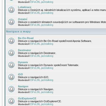
EiFeL96
jacktalking
Moderátoři
,
Lokalizace
Diskuse o českých aj. národních lokalizacích systému, aplikací a nebo manu
EiFeL96
jacktalking
Moderátoři
,
Ostatní
Diskuze o ostatních tématech souvisejících se softwarem pro Windows Mobi
EiFeL96
jacktalking
Moderátoři
,
Navigace a mapy
Be-On-Road
Diskuze o navigacích Be-On-Road společnosti Aponia Software.
EiFeL96
jacktalking
Moderátoři
,
Destinator
Diskuze o navigacích Destinator.
EiFeL96
jacktalking
Moderátoři
,
Dynavix
Diskuze o navigacích Dynavix společnosti Telematix.
EiFeL96
jacktalking
Moderátoři
,
iGO
Diskuze o navigacích iGO.
EiFeL96
jacktalking
Moderátoři
,
Navigon
Diskuze o navigacích Navigon.
EiFeL96
jacktalking
Moderátoři
,
OziExplorerCE
Diskuze o navigacích OziExplorerCE.
EiFeL96
jacktalking
Moderátoři
,