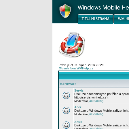
Právě je čt 06. srpen, 2026 20:29
Obsah fóra WMHelp.cz
Hardware
Servis
Diskuze o technických potížích a opr
http://servis.wmhelp.cz).
jacktalking
Moderátor
Acer
Diskuze o Windows Mobile zařízeních 
jacktalking
Moderátor
Asus
Diskuze o Windows Mobile zařízeních
jacktalking
Moderátor