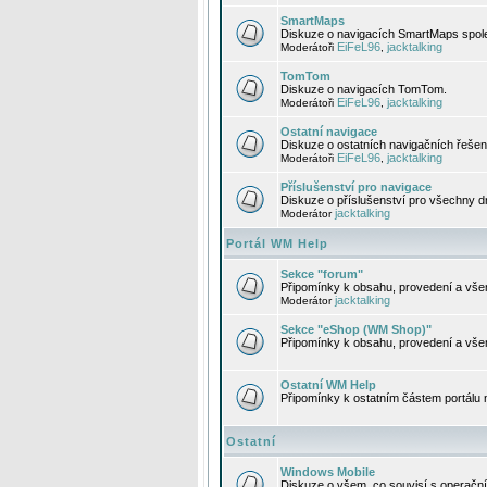
SmartMaps
Diskuze o navigacích SmartMaps spole
EiFeL96
jacktalking
Moderátoři
,
TomTom
Diskuze o navigacích TomTom.
EiFeL96
jacktalking
Moderátoři
,
Ostatní navigace
Diskuze o ostatních navigačních řešen
EiFeL96
jacktalking
Moderátoři
,
Příslušenství pro navigace
Diskuze o příslušenství pro všechny d
jacktalking
Moderátor
Portál WM Help
Sekce "forum"
Připomínky k obsahu, provedení a vše
jacktalking
Moderátor
Sekce "eShop (WM Shop)"
Připomínky k obsahu, provedení a vše
Ostatní WM Help
Připomínky k ostatním částem portálu
Ostatní
Windows Mobile
Diskuze o všem, co souvisí s operačn