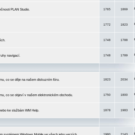
čnosti PLAN Studio.
1765
1869
1772
1823
ích.
1748
1788
ruhy navigací.
1748
1789
mu, co se děje na našem diskuzním fóru.
1823
2034
mu, co se objeví v našem elektronickém obchodu.
1750
1800
 nebo ke službám WM Help.
1878
1983
ím systémem Windows Mobile ve všech jeho verzích.
1980
2143