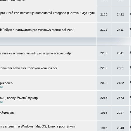
pro které zde neexistuje samostatná kategorie (Garmin, Giga-Byte,
2165
2422
).
jící nějak s hardwarem pro Windows Mobile zařízení.
2192
2411
elářské a firemní využití, pro organizaci času atp.
2283
2841
efonování nebo elektronickou komunikaci.
2288
2531
likacích.
2003
2132
ng
vu, hobby, životní styl atp.
2246
2573
ng
ástrojích.
1915
2027
m zařízením a Windows, MacOS, Linux a popř. jinými
1915
2048