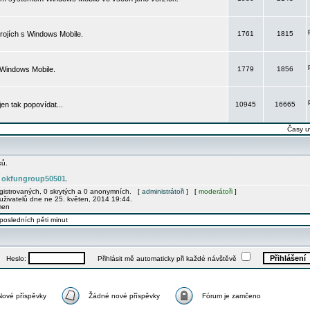
rojích s Windows Mobile.
1761
1815
 Windows Mobile.
1779
1856
 jen tak popovídat...
10945
16665
Časy u
ků.
okfungroup50501
e
.
egistrovaných, 0 skrytých a 0 anonymních. [
administrátoři
] [
moderátoři
]
uživatelů dne ne 25. květen, 2014 19:44.
men
posledních pěti minut
Heslo:
Přihlásit mě automaticky při každé návštěvě
Nové příspěvky
Žádné nové příspěvky
Fórum je zamčeno