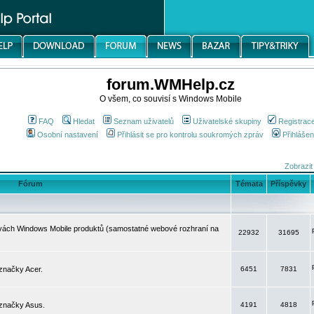
forum.WMHelp.cz
O všem, co souvisí s Windows Mobile
FAQ
Hledat
Seznam uživatelů
Uživatelské skupiny
Registrac
Osobní nastavení
Přihlásit se pro kontrolu soukromých zpráv
Přihlášen
Zobrazit
Fórum
Témata
Příspěvky
avách Windows Mobile produktů (samostatné webové rozhraní na
22932
31695
značky Acer.
6451
7831
 značky Asus.
4191
4818