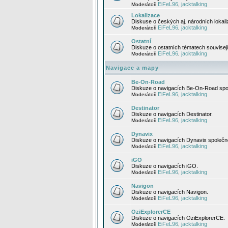
EiFeL96
jacktalking
Moderátoři
,
Lokalizace
Diskuse o českých aj. národních lokal
EiFeL96
jacktalking
Moderátoři
,
Ostatní
Diskuze o ostatních tématech souvisej
EiFeL96
jacktalking
Moderátoři
,
Navigace a mapy
Be-On-Road
Diskuze o navigacích Be-On-Road spol
EiFeL96
jacktalking
Moderátoři
,
Destinator
Diskuze o navigacích Destinator.
EiFeL96
jacktalking
Moderátoři
,
Dynavix
Diskuze o navigacích Dynavix společno
EiFeL96
jacktalking
Moderátoři
,
iGO
Diskuze o navigacích iGO.
EiFeL96
jacktalking
Moderátoři
,
Navigon
Diskuze o navigacích Navigon.
EiFeL96
jacktalking
Moderátoři
,
OziExplorerCE
Diskuze o navigacích OziExplorerCE.
EiFeL96
jacktalking
Moderátoři
,