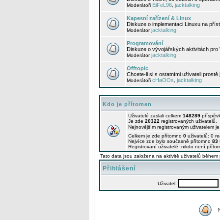
EiFeL96
jacktalking
Moderátoři
,
Kapesní zařízení & Linux
Diskuze o implementaci Linuxu na příst
jacktalking
Moderátor
Programování
Diskuze o vývojářských aktivitách pro
jacktalking
Moderátor
Offtopic
Chcete-li si s ostatními uživateli prostě
cHaOOs
jacktalking
Moderátoři
,
Kdo je přítomen
Uživatelé zaslali celkem
148289
příspěv
Je zde
20322
registrovaných uživatelů.
Nejnovějším registrovaným uživatelem j
Celkem je zde přítomno
0
uživatelů: 0 r
Nejvíce zde bylo současně přítomno
83
Registrovaní uživatelé: nikdo není příto
Tato data jsou založena na aktivitě uživatelů během 
Přihlášení
Uživatel: