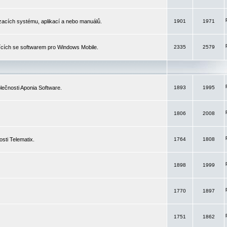
izacích systému, aplikací a nebo manuálů.
1901
1971
ících se softwarem pro Windows Mobile.
2335
2579
ečnosti Aponia Software.
1893
1995
1806
2008
sti Telematix.
1764
1808
1898
1999
1770
1897
1751
1862