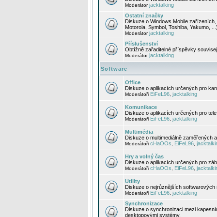
jacktalking
Moderátor
Ostatní značky
Diskuze o Windows Mobile zařízeních, 
Motorola, Symbol, Toshiba, Yakumo, ...
jacktalking
Moderátor
Příslušenství
Obtížně zařaditelné příspěvky souvise
jacktalking
Moderátor
Software
Office
Diskuze o aplikacích určených pro kanc
EiFeL96
jacktalking
Moderátoři
,
Komunikace
Diskuze o aplikacích určených pro tel
EiFeL96
jacktalking
Moderátoři
,
Multimédia
Diskuze o multimediálně zaměřených ap
cHaOOs
EiFeL96
jacktalki
Moderátoři
,
,
Hry a volný čas
Diskuze o aplikacích určených pro zába
cHaOOs
EiFeL96
jacktalki
Moderátoři
,
,
Utility
Diskuze o nejrůznějších softwarových n
EiFeL96
jacktalking
Moderátoři
,
Synchronizace
Diskuze o synchronizaci mezi kapesní
desktopovými systémy.