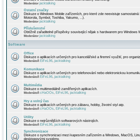
jacktalking
Moderátor
Ostatní značky
Diskuze o Windows Mobile zařízeních, pro které zde neexistuje samostatná 
Motorola, Symbol, Toshiba, Yakumo, ...).
jacktalking
Moderátor
Příslušenství
Obtížně zařaditelné příspěvky související nějak s hardwarem pro Windows M
jacktalking
Moderátor
Software
Office
Diskuze o aplikacích určených pro kancelářské a firemní využití, pro organiz
EiFeL96
jacktalking
Moderátoři
,
Komunikace
Diskuze o aplikacích určených pro telefonování nebo elektronickou komunika
EiFeL96
jacktalking
Moderátoři
,
Multimédia
Diskuze o multimediálně zaměřených aplikacích.
cHaOOs
EiFeL96
jacktalking
Moderátoři
,
,
Hry a volný čas
Diskuze o aplikacích určených pro zábavu, hobby, životní styl atp.
cHaOOs
EiFeL96
jacktalking
Moderátoři
,
,
Utility
Diskuze o nejrůznějších softwarových nástrojích.
EiFeL96
jacktalking
Moderátoři
,
Synchronizace
Diskuze o synchronizaci mezi kapesním zařízením a Windows, MacOS, Linux
desktopovými systémy.