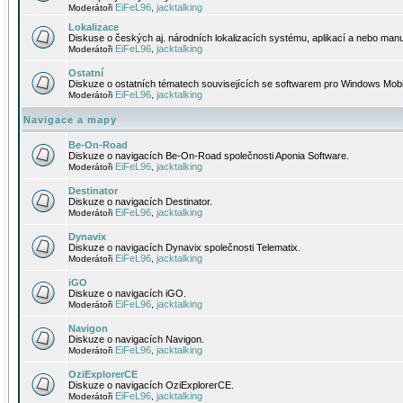
EiFeL96
jacktalking
Moderátoři
,
Lokalizace
Diskuse o českých aj. národních lokalizacích systému, aplikací a nebo manu
EiFeL96
jacktalking
Moderátoři
,
Ostatní
Diskuze o ostatních tématech souvisejících se softwarem pro Windows Mobi
EiFeL96
jacktalking
Moderátoři
,
Navigace a mapy
Be-On-Road
Diskuze o navigacích Be-On-Road společnosti Aponia Software.
EiFeL96
jacktalking
Moderátoři
,
Destinator
Diskuze o navigacích Destinator.
EiFeL96
jacktalking
Moderátoři
,
Dynavix
Diskuze o navigacích Dynavix společnosti Telematix.
EiFeL96
jacktalking
Moderátoři
,
iGO
Diskuze o navigacích iGO.
EiFeL96
jacktalking
Moderátoři
,
Navigon
Diskuze o navigacích Navigon.
EiFeL96
jacktalking
Moderátoři
,
OziExplorerCE
Diskuze o navigacích OziExplorerCE.
EiFeL96
jacktalking
Moderátoři
,