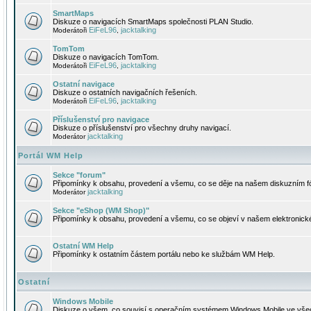
SmartMaps
Diskuze o navigacích SmartMaps společnosti PLAN Studio.
EiFeL96
jacktalking
Moderátoři
,
TomTom
Diskuze o navigacích TomTom.
EiFeL96
jacktalking
Moderátoři
,
Ostatní navigace
Diskuze o ostatních navigačních řešeních.
EiFeL96
jacktalking
Moderátoři
,
Příslušenství pro navigace
Diskuze o příslušenství pro všechny druhy navigací.
jacktalking
Moderátor
Portál WM Help
Sekce "forum"
Připomínky k obsahu, provedení a všemu, co se děje na našem diskuzním f
jacktalking
Moderátor
Sekce "eShop (WM Shop)"
Připomínky k obsahu, provedení a všemu, co se objeví v našem elektronic
Ostatní WM Help
Připomínky k ostatním částem portálu nebo ke službám WM Help.
Ostatní
Windows Mobile
Diskuze o všem, co souvisí s operačním systémem Windows Mobile ve všec