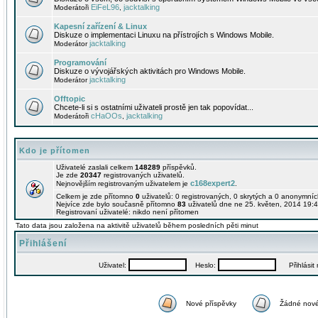
EiFeL96
jacktalking
Moderátoři
,
Kapesní zařízení & Linux
Diskuze o implementaci Linuxu na přístrojích s Windows Mobile.
jacktalking
Moderátor
Programování
Diskuze o vývojářských aktivitách pro Windows Mobile.
jacktalking
Moderátor
Offtopic
Chcete-li si s ostatními uživateli prostě jen tak popovídat...
cHaOOs
jacktalking
Moderátoři
,
Kdo je přítomen
Uživatelé zaslali celkem
148289
příspěvků.
Je zde
20347
registrovaných uživatelů.
c168expert2
Nejnovějším registrovaným uživatelem je
.
Celkem je zde přítomno
0
uživatelů: 0 registrovaných, 0 skrytých a 0 anonymní
Nejvíce zde bylo současně přítomno
83
uživatelů dne ne 25. květen, 2014 19:4
Registrovaní uživatelé: nikdo není přítomen
Tato data jsou založena na aktivitě uživatelů během posledních pěti minut
Přihlášení
Uživatel:
Heslo:
Přihlásit m
Nové příspěvky
Žádné nové