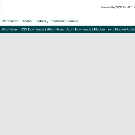
phpBB
Powered by
© 2001, 
Webmaster
|
Hledání
|
Statistiky
|
Syndikační kanály
RSS News
|
RSS Downloads
|
Atom News
|
Atom Downloads
|
Plucker Text
|
Plucker Color