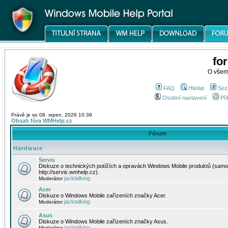
fo
O všem
FAQ
Hledat
Sez
Osobní nastavení
Při
Právě je so 08. srpen, 2026 10:39
Obsah fóra WMHelp.cz
Fórum
Hardware
Servis
Diskuze o technických potížích a opravách Windows Mobile produktů (samo
http://servis.wmhelp.cz).
jacktalking
Moderátor
Acer
Diskuze o Windows Mobile zařízeních značky Acer.
jacktalking
Moderátor
Asus
Diskuze o Windows Mobile zařízeních značky Asus.
jacktalking
Moderátor