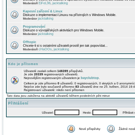
EiFeL96
jacktalking
Moderátoři
,
Kapesní zařízení & Linux
Diskuze o implementaci Linuxu na přístrojích s Windows Mobile.
jacktalking
Moderátor
Programování
Diskuze o vývojářských aktivitách pro Windows Mobile.
jacktalking
Moderátor
Offtopic
Chcete-li si s ostatními uživateli prostě jen tak popovídat...
cHaOOs
jacktalking
Moderátoři
,
Kdo je přítomen
Uživatelé zaslali celkem
148289
příspěvků.
Je zde
20339
registrovaných uživatelů.
bayclubtop
Nejnovějším registrovaným uživatelem je
.
Celkem je zde přítomno
0
uživatelů: 0 registrovaných, 0 skrytých a 0 anonymní
Nejvíce zde bylo současně přítomno
83
uživatelů dne ne 25. květen, 2014 19:4
Registrovaní uživatelé: nikdo není přítomen
Tato data jsou založena na aktivitě uživatelů během posledních pěti minut
Přihlášení
Uživatel:
Heslo:
Přihlásit m
Nové příspěvky
Žádné nové