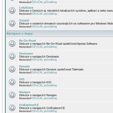
EiFeL96
jacktalking
Moderátoři
,
Lokalizace
Diskuse o českých aj. národních lokalizacích systému, aplikací a nebo manu
EiFeL96
jacktalking
Moderátoři
,
Ostatní
Diskuze o ostatních tématech souvisejících se softwarem pro Windows Mobi
EiFeL96
jacktalking
Moderátoři
,
Navigace a mapy
Be-On-Road
Diskuze o navigacích Be-On-Road společnosti Aponia Software.
EiFeL96
jacktalking
Moderátoři
,
Destinator
Diskuze o navigacích Destinator.
EiFeL96
jacktalking
Moderátoři
,
Dynavix
Diskuze o navigacích Dynavix společnosti Telematix.
EiFeL96
jacktalking
Moderátoři
,
iGO
Diskuze o navigacích iGO.
EiFeL96
jacktalking
Moderátoři
,
Navigon
Diskuze o navigacích Navigon.
EiFeL96
jacktalking
Moderátoři
,
OziExplorerCE
Diskuze o navigacích OziExplorerCE.
EiFeL96
jacktalking
Moderátoři
,