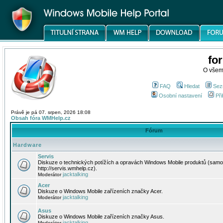
fo
O všem
FAQ
Hledat
Sez
Osobní nastavení
Při
Právě je pá 07. srpen, 2026 18:08
Obsah fóra WMHelp.cz
Fórum
Hardware
Servis
Diskuze o technických potížích a opravách Windows Mobile produktů (samo
http://servis.wmhelp.cz).
jacktalking
Moderátor
Acer
Diskuze o Windows Mobile zařízeních značky Acer.
jacktalking
Moderátor
Asus
Diskuze o Windows Mobile zařízeních značky Asus.
jacktalking
Moderátor