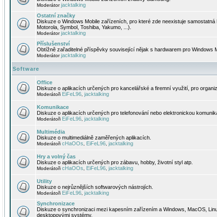
jacktalking
Moderátor
Ostatní značky
Diskuze o Windows Mobile zařízeních, pro které zde neexistuje samostatná 
Motorola, Symbol, Toshiba, Yakumo, ...).
jacktalking
Moderátor
Příslušenství
Obtížně zařaditelné příspěvky související nějak s hardwarem pro Windows M
jacktalking
Moderátor
Software
Office
Diskuze o aplikacích určených pro kancelářské a firemní využití, pro organiz
EiFeL96
jacktalking
Moderátoři
,
Komunikace
Diskuze o aplikacích určených pro telefonování nebo elektronickou komunika
EiFeL96
jacktalking
Moderátoři
,
Multimédia
Diskuze o multimediálně zaměřených aplikacích.
cHaOOs
EiFeL96
jacktalking
Moderátoři
,
,
Hry a volný čas
Diskuze o aplikacích určených pro zábavu, hobby, životní styl atp.
cHaOOs
EiFeL96
jacktalking
Moderátoři
,
,
Utility
Diskuze o nejrůznějších softwarových nástrojích.
EiFeL96
jacktalking
Moderátoři
,
Synchronizace
Diskuze o synchronizaci mezi kapesním zařízením a Windows, MacOS, Linux
desktopovými systémy.