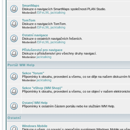
SmartMaps
Diskuze o navigacích SmartMaps společnosti PLAN Studio.
EiFeL96
jacktalking
Moderátoři
,
TomTom
Diskuze o navigacích TomTom.
EiFeL96
jacktalking
Moderátoři
,
Ostatní navigace
Diskuze o ostatních navigačních řešeních.
EiFeL96
jacktalking
Moderátoři
,
Příslušenství pro navigace
Diskuze o příslušenství pro všechny druhy navigací.
jacktalking
Moderátor
Portál WM Help
Sekce "forum"
Připomínky k obsahu, provedení a všemu, co se děje na našem diskuzním f
jacktalking
Moderátor
Sekce "eShop (WM Shop)"
Připomínky k obsahu, provedení a všemu, co se objeví v našem elektronic
Ostatní WM Help
Připomínky k ostatním částem portálu nebo ke službám WM Help.
Ostatní
Windows Mobile
Diskuze o všem, co souvisí s operačním systémem Windows Mobile ve všec