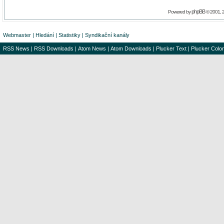
phpBB
Powered by
© 2001, 
Webmaster
|
Hledání
|
Statistiky
|
Syndikační kanály
RSS News
|
RSS Downloads
|
Atom News
|
Atom Downloads
|
Plucker Text
|
Plucker Color