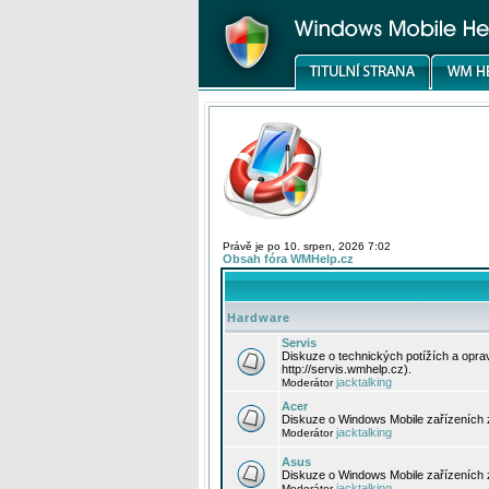
Právě je po 10. srpen, 2026 7:02
Obsah fóra WMHelp.cz
Hardware
Servis
Diskuze o technických potížích a opr
http://servis.wmhelp.cz).
jacktalking
Moderátor
Acer
Diskuze o Windows Mobile zařízeních 
jacktalking
Moderátor
Asus
Diskuze o Windows Mobile zařízeních
jacktalking
Moderátor