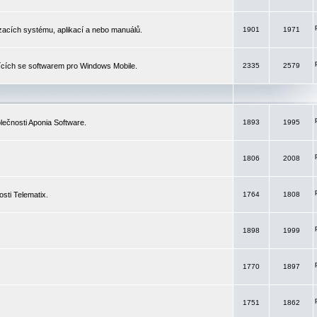
izacích systému, aplikací a nebo manuálů.
1901
1971
ících se softwarem pro Windows Mobile.
2335
2579
ečnosti Aponia Software.
1893
1995
1806
2008
sti Telematix.
1764
1808
1898
1999
1770
1897
1751
1862