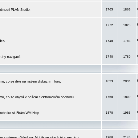
čnosti PLAN Studio.
1765
1869
1772
1823
ích.
1748
1788
ruhy navigací.
1748
1789
mu, co se děje na našem diskuzním fóru.
1823
2034
mu, co se objeví v našem elektronickém obchodu.
1750
1800
 nebo ke službám WM Help.
1878
1983
ím systémem Windows Mobile ve všech jeho verzích.
1980
2143