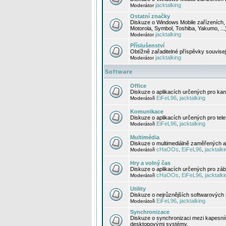
jacktalking
Moderátor
Ostatní značky
Diskuze o Windows Mobile zařízeních, 
Motorola, Symbol, Toshiba, Yakumo, ...
jacktalking
Moderátor
Příslušenství
Obtížně zařaditelné příspěvky souvise
jacktalking
Moderátor
Software
Office
Diskuze o aplikacích určených pro kanc
EiFeL96
jacktalking
Moderátoři
,
Komunikace
Diskuze o aplikacích určených pro tel
EiFeL96
jacktalking
Moderátoři
,
Multimédia
Diskuze o multimediálně zaměřených ap
cHaOOs
EiFeL96
jacktalki
Moderátoři
,
,
Hry a volný čas
Diskuze o aplikacích určených pro zába
cHaOOs
EiFeL96
jacktalki
Moderátoři
,
,
Utility
Diskuze o nejrůznějších softwarových n
EiFeL96
jacktalking
Moderátoři
,
Synchronizace
Diskuze o synchronizaci mezi kapesní
desktopovými systémy.