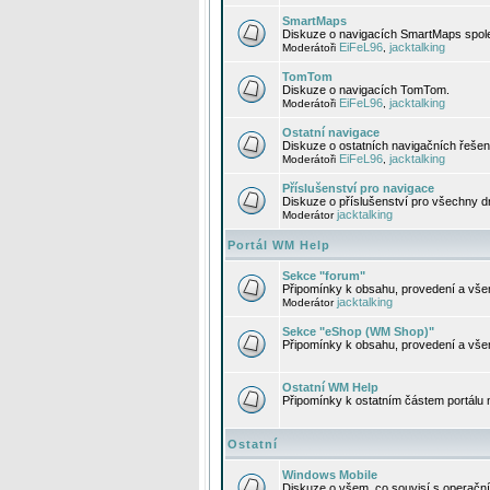
SmartMaps
Diskuze o navigacích SmartMaps spole
EiFeL96
jacktalking
Moderátoři
,
TomTom
Diskuze o navigacích TomTom.
EiFeL96
jacktalking
Moderátoři
,
Ostatní navigace
Diskuze o ostatních navigačních řešen
EiFeL96
jacktalking
Moderátoři
,
Příslušenství pro navigace
Diskuze o příslušenství pro všechny d
jacktalking
Moderátor
Portál WM Help
Sekce "forum"
Připomínky k obsahu, provedení a vše
jacktalking
Moderátor
Sekce "eShop (WM Shop)"
Připomínky k obsahu, provedení a vše
Ostatní WM Help
Připomínky k ostatním částem portálu
Ostatní
Windows Mobile
Diskuze o všem, co souvisí s operačn