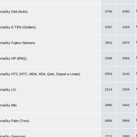
značky Dell (Axim).
3766
4380
značky E-TEN (Glofiish).
3287
4326
značky Fujitsu-Siemens.
2811
3370
 značky HP (iPAQ).
2599
3066
 značky HTC (HTC, MDA, XDA, Qtek, Dopod a i-mate).
2503
3140
 značky LG.
2214
2506
značky Mio.
2980
3442
značky Palm (Treo).
4894
5968
 značky Samsung.
2711
3060