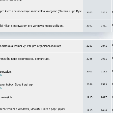
pro které zde neexistuje samostatná kategorie (Garmin, Giga-Byte,
2165
2422
).
jící nějak s hardwarem pro Windows Mobile zařízení.
2192
2411
elářské a firemní využití, pro organizaci času atp.
2283
2841
efonování nebo elektronickou komunikaci.
2288
2531
likacích.
2003
2132
ng
vu, hobby, životní styl atp.
2246
2573
ng
ástrojích.
1915
2027
m zařízením a Windows, MacOS, Linux a popř. jinými
1915
2048