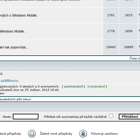
rojích s Windows Mobile.
1761
1815
 Windows Mobile.
1779
1856
 jen tak popovídat...
10945
16665
Časy u
ků.
az888vnco
e
.
egistrovaných, 0 skrytých a 0 anonymních. [
administrátoři
] [
moderátoři
]
uživatelů dne ne 25. květen, 2014 19:44.
men
posledních pěti minut
Heslo:
Přihlásit mě automaticky při každé návštěvě
Nové příspěvky
Žádné nové příspěvky
Fórum je zamčeno