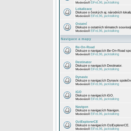
EiFeL96
jacktalking
Moderátoři
,
Lokalizace
Diskuse o českých aj. národních lokal
EiFeL96
jacktalking
Moderátoři
,
Ostatní
Diskuze o ostatních tématech souvisej
EiFeL96
jacktalking
Moderátoři
,
Navigace a mapy
Be-On-Road
Diskuze o navigacích Be-On-Road spol
EiFeL96
jacktalking
Moderátoři
,
Destinator
Diskuze o navigacích Destinator.
EiFeL96
jacktalking
Moderátoři
,
Dynavix
Diskuze o navigacích Dynavix společno
EiFeL96
jacktalking
Moderátoři
,
iGO
Diskuze o navigacích iGO.
EiFeL96
jacktalking
Moderátoři
,
Navigon
Diskuze o navigacích Navigon.
EiFeL96
jacktalking
Moderátoři
,
OziExplorerCE
Diskuze o navigacích OziExplorerCE.
EiFeL96
jacktalking
Moderátoři
,