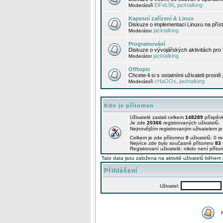
EiFeL96
jacktalking
Moderátoři
,
Kapesní zařízení & Linux
Diskuze o implementaci Linuxu na příst
jacktalking
Moderátor
Programování
Diskuze o vývojářských aktivitách pro
jacktalking
Moderátor
Offtopic
Chcete-li si s ostatními uživateli prostě
cHaOOs
jacktalking
Moderátoři
,
Kdo je přítomen
Uživatelé zaslali celkem
148289
příspěv
Je zde
20366
registrovaných uživatelů.
Nejnovějším registrovaným uživatelem j
Celkem je zde přítomno
0
uživatelů: 0 r
Nejvíce zde bylo současně přítomno
83
Registrovaní uživatelé: nikdo není příto
Tato data jsou založena na aktivitě uživatelů během 
Přihlášení
Uživatel: