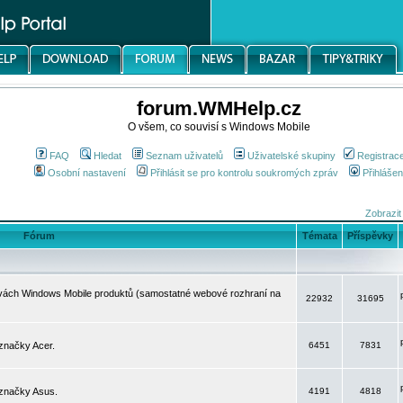
forum.WMHelp.cz
O všem, co souvisí s Windows Mobile
FAQ
Hledat
Seznam uživatelů
Uživatelské skupiny
Registrac
Osobní nastavení
Přihlásit se pro kontrolu soukromých zpráv
Přihlášen
Zobrazit
Fórum
Témata
Příspěvky
avách Windows Mobile produktů (samostatné webové rozhraní na
22932
31695
značky Acer.
6451
7831
 značky Asus.
4191
4818