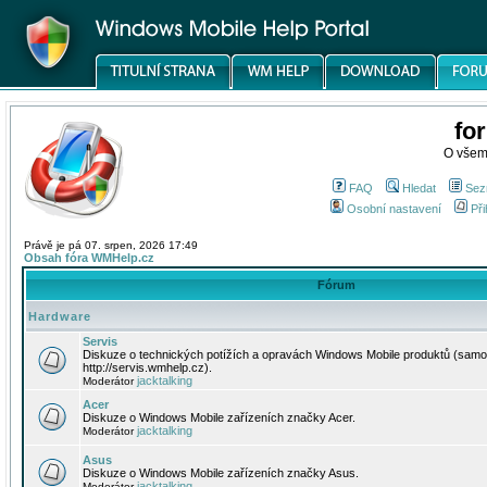
fo
O všem
FAQ
Hledat
Sez
Osobní nastavení
Při
Právě je pá 07. srpen, 2026 17:49
Obsah fóra WMHelp.cz
Fórum
Hardware
Servis
Diskuze o technických potížích a opravách Windows Mobile produktů (samo
http://servis.wmhelp.cz).
jacktalking
Moderátor
Acer
Diskuze o Windows Mobile zařízeních značky Acer.
jacktalking
Moderátor
Asus
Diskuze o Windows Mobile zařízeních značky Asus.
jacktalking
Moderátor