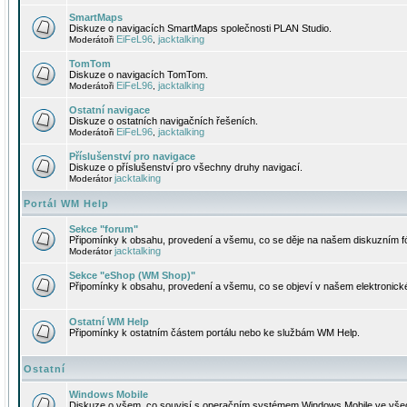
SmartMaps
Diskuze o navigacích SmartMaps společnosti PLAN Studio.
EiFeL96
jacktalking
Moderátoři
,
TomTom
Diskuze o navigacích TomTom.
EiFeL96
jacktalking
Moderátoři
,
Ostatní navigace
Diskuze o ostatních navigačních řešeních.
EiFeL96
jacktalking
Moderátoři
,
Příslušenství pro navigace
Diskuze o příslušenství pro všechny druhy navigací.
jacktalking
Moderátor
Portál WM Help
Sekce "forum"
Připomínky k obsahu, provedení a všemu, co se děje na našem diskuzním f
jacktalking
Moderátor
Sekce "eShop (WM Shop)"
Připomínky k obsahu, provedení a všemu, co se objeví v našem elektronic
Ostatní WM Help
Připomínky k ostatním částem portálu nebo ke službám WM Help.
Ostatní
Windows Mobile
Diskuze o všem, co souvisí s operačním systémem Windows Mobile ve všec