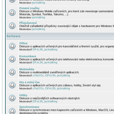
jacktalking
Moderátor
Ostatní značky
Diskuze o Windows Mobile zařízeních, pro které zde neexistuje samostatná 
Motorola, Symbol, Toshiba, Yakumo, ...).
jacktalking
Moderátor
Příslušenství
Obtížně zařaditelné příspěvky související nějak s hardwarem pro Windows M
jacktalking
Moderátor
Software
Office
Diskuze o aplikacích určených pro kancelářské a firemní využití, pro organiz
EiFeL96
jacktalking
Moderátoři
,
Komunikace
Diskuze o aplikacích určených pro telefonování nebo elektronickou komunika
EiFeL96
jacktalking
Moderátoři
,
Multimédia
Diskuze o multimediálně zaměřených aplikacích.
cHaOOs
EiFeL96
jacktalking
Moderátoři
,
,
Hry a volný čas
Diskuze o aplikacích určených pro zábavu, hobby, životní styl atp.
cHaOOs
EiFeL96
jacktalking
Moderátoři
,
,
Utility
Diskuze o nejrůznějších softwarových nástrojích.
EiFeL96
jacktalking
Moderátoři
,
Synchronizace
Diskuze o synchronizaci mezi kapesním zařízením a Windows, MacOS, Linux
desktopovými systémy.