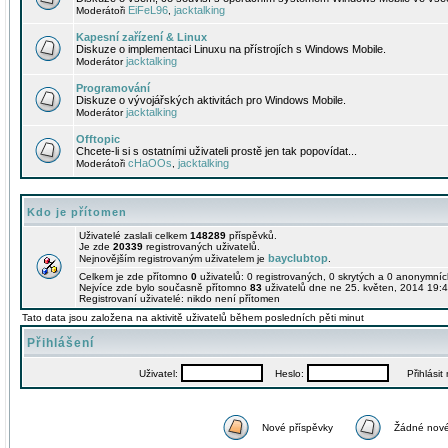
EiFeL96
jacktalking
Moderátoři
,
Kapesní zařízení & Linux
Diskuze o implementaci Linuxu na přístrojích s Windows Mobile.
jacktalking
Moderátor
Programování
Diskuze o vývojářských aktivitách pro Windows Mobile.
jacktalking
Moderátor
Offtopic
Chcete-li si s ostatními uživateli prostě jen tak popovídat...
cHaOOs
jacktalking
Moderátoři
,
Kdo je přítomen
Uživatelé zaslali celkem
148289
příspěvků.
Je zde
20339
registrovaných uživatelů.
bayclubtop
Nejnovějším registrovaným uživatelem je
.
Celkem je zde přítomno
0
uživatelů: 0 registrovaných, 0 skrytých a 0 anonymní
Nejvíce zde bylo současně přítomno
83
uživatelů dne ne 25. květen, 2014 19:4
Registrovaní uživatelé: nikdo není přítomen
Tato data jsou založena na aktivitě uživatelů během posledních pěti minut
Přihlášení
Uživatel:
Heslo:
Přihlásit m
Nové příspěvky
Žádné nové