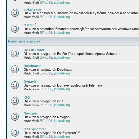
EiFeL96
jacktalking
Moderátoři
,
Lokalizace
Diskuse o českých aj. národních lokalizacích systému, aplikací a nebo manu
EiFeL96
jacktalking
Moderátoři
,
Ostatní
Diskuze o ostatních tématech souvisejících se softwarem pro Windows Mobi
EiFeL96
jacktalking
Moderátoři
,
Navigace a mapy
Be-On-Road
Diskuze o navigacích Be-On-Road společnosti Aponia Software.
EiFeL96
jacktalking
Moderátoři
,
Destinator
Diskuze o navigacích Destinator.
EiFeL96
jacktalking
Moderátoři
,
Dynavix
Diskuze o navigacích Dynavix společnosti Telematix.
EiFeL96
jacktalking
Moderátoři
,
iGO
Diskuze o navigacích iGO.
EiFeL96
jacktalking
Moderátoři
,
Navigon
Diskuze o navigacích Navigon.
EiFeL96
jacktalking
Moderátoři
,
OziExplorerCE
Diskuze o navigacích OziExplorerCE.
EiFeL96
jacktalking
Moderátoři
,