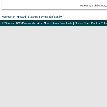
phpBB
Powered by
© 2001, 
Webmaster
|
Hledání
|
Statistiky
|
Syndikační kanály
RSS News
|
RSS Downloads
|
Atom News
|
Atom Downloads
|
Plucker Text
|
Plucker Color