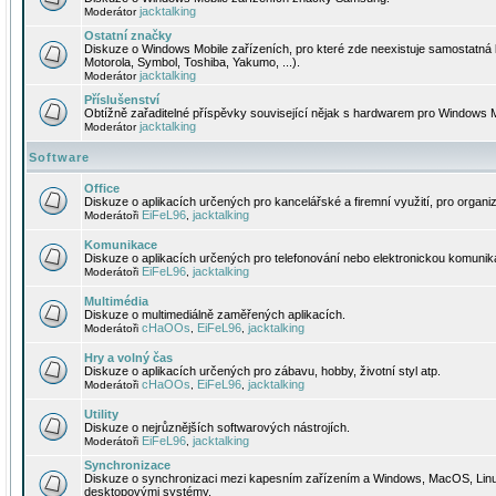
jacktalking
Moderátor
Ostatní značky
Diskuze o Windows Mobile zařízeních, pro které zde neexistuje samostatná 
Motorola, Symbol, Toshiba, Yakumo, ...).
jacktalking
Moderátor
Příslušenství
Obtížně zařaditelné příspěvky související nějak s hardwarem pro Windows M
jacktalking
Moderátor
Software
Office
Diskuze o aplikacích určených pro kancelářské a firemní využití, pro organiz
EiFeL96
jacktalking
Moderátoři
,
Komunikace
Diskuze o aplikacích určených pro telefonování nebo elektronickou komunika
EiFeL96
jacktalking
Moderátoři
,
Multimédia
Diskuze o multimediálně zaměřených aplikacích.
cHaOOs
EiFeL96
jacktalking
Moderátoři
,
,
Hry a volný čas
Diskuze o aplikacích určených pro zábavu, hobby, životní styl atp.
cHaOOs
EiFeL96
jacktalking
Moderátoři
,
,
Utility
Diskuze o nejrůznějších softwarových nástrojích.
EiFeL96
jacktalking
Moderátoři
,
Synchronizace
Diskuze o synchronizaci mezi kapesním zařízením a Windows, MacOS, Linux
desktopovými systémy.