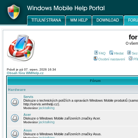
fo
O všem
FAQ
Hledat
Sez
Osobní nastavení
Při
Právě je pá 07. srpen, 2026 16:34
Obsah fóra WMHelp.cz
Fórum
Hardware
Servis
Diskuze o technických potížích a opravách Windows Mobile produktů (samo
http://servis.wmhelp.cz).
jacktalking
Moderátor
Acer
Diskuze o Windows Mobile zařízeních značky Acer.
jacktalking
Moderátor
Asus
Diskuze o Windows Mobile zařízeních značky Asus.
jacktalking
Moderátor