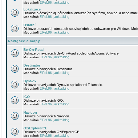
EiFeL96
jacktalking
Moderátoři
,
Lokalizace
Diskuse o českých aj. národních lokalizacích systému, aplikací a nebo manu
EiFeL96
jacktalking
Moderátoři
,
Ostatní
Diskuze o ostatních tématech souvisejících se softwarem pro Windows Mobi
EiFeL96
jacktalking
Moderátoři
,
Navigace a mapy
Be-On-Road
Diskuze o navigacích Be-On-Road společnosti Aponia Software.
EiFeL96
jacktalking
Moderátoři
,
Destinator
Diskuze o navigacích Destinator.
EiFeL96
jacktalking
Moderátoři
,
Dynavix
Diskuze o navigacích Dynavix společnosti Telematix.
EiFeL96
jacktalking
Moderátoři
,
iGO
Diskuze o navigacích iGO.
EiFeL96
jacktalking
Moderátoři
,
Navigon
Diskuze o navigacích Navigon.
EiFeL96
jacktalking
Moderátoři
,
OziExplorerCE
Diskuze o navigacích OziExplorerCE.
EiFeL96
jacktalking
Moderátoři
,