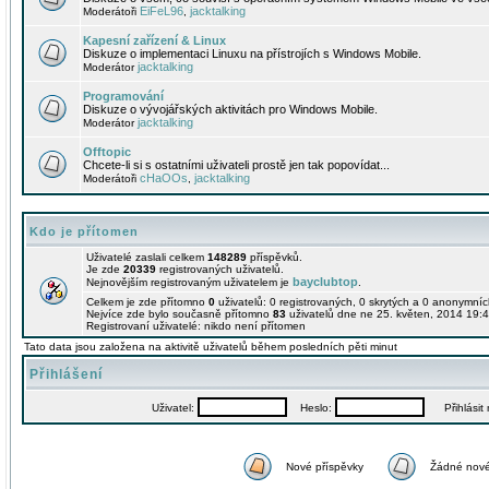
EiFeL96
jacktalking
Moderátoři
,
Kapesní zařízení & Linux
Diskuze o implementaci Linuxu na přístrojích s Windows Mobile.
jacktalking
Moderátor
Programování
Diskuze o vývojářských aktivitách pro Windows Mobile.
jacktalking
Moderátor
Offtopic
Chcete-li si s ostatními uživateli prostě jen tak popovídat...
cHaOOs
jacktalking
Moderátoři
,
Kdo je přítomen
Uživatelé zaslali celkem
148289
příspěvků.
Je zde
20339
registrovaných uživatelů.
bayclubtop
Nejnovějším registrovaným uživatelem je
.
Celkem je zde přítomno
0
uživatelů: 0 registrovaných, 0 skrytých a 0 anonymní
Nejvíce zde bylo současně přítomno
83
uživatelů dne ne 25. květen, 2014 19:4
Registrovaní uživatelé: nikdo není přítomen
Tato data jsou založena na aktivitě uživatelů během posledních pěti minut
Přihlášení
Uživatel:
Heslo:
Přihlásit m
Nové příspěvky
Žádné nové