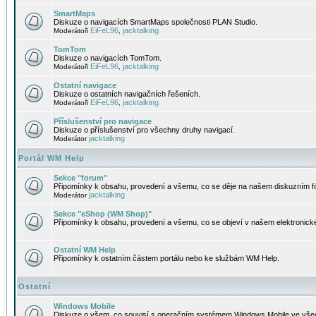
SmartMaps
Diskuze o navigacích SmartMaps společnosti PLAN Studio.
EiFeL96
jacktalking
Moderátoři
,
TomTom
Diskuze o navigacích TomTom.
EiFeL96
jacktalking
Moderátoři
,
Ostatní navigace
Diskuze o ostatních navigačních řešeních.
EiFeL96
jacktalking
Moderátoři
,
Příslušenství pro navigace
Diskuze o příslušenství pro všechny druhy navigací.
jacktalking
Moderátor
Portál WM Help
Sekce "forum"
Připomínky k obsahu, provedení a všemu, co se děje na našem diskuzním f
jacktalking
Moderátor
Sekce "eShop (WM Shop)"
Připomínky k obsahu, provedení a všemu, co se objeví v našem elektronic
Ostatní WM Help
Připomínky k ostatním částem portálu nebo ke službám WM Help.
Ostatní
Windows Mobile
Diskuze o všem, co souvisí s operačním systémem Windows Mobile ve všec