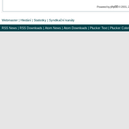
phpBB
Powered by
© 2001, 
Webmaster
|
Hledání
|
Statistiky
|
Syndikační kanály
RSS News
|
RSS Downloads
|
Atom News
|
Atom Downloads
|
Plucker Text
|
Plucker Color