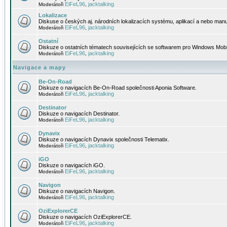
EiFeL96
jacktalking
Moderátoři
,
Lokalizace
Diskuse o českých aj. národních lokalizacích systému, aplikací a nebo manu
EiFeL96
jacktalking
Moderátoři
,
Ostatní
Diskuze o ostatních tématech souvisejících se softwarem pro Windows Mobi
EiFeL96
jacktalking
Moderátoři
,
Navigace a mapy
Be-On-Road
Diskuze o navigacích Be-On-Road společnosti Aponia Software.
EiFeL96
jacktalking
Moderátoři
,
Destinator
Diskuze o navigacích Destinator.
EiFeL96
jacktalking
Moderátoři
,
Dynavix
Diskuze o navigacích Dynavix společnosti Telematix.
EiFeL96
jacktalking
Moderátoři
,
iGO
Diskuze o navigacích iGO.
EiFeL96
jacktalking
Moderátoři
,
Navigon
Diskuze o navigacích Navigon.
EiFeL96
jacktalking
Moderátoři
,
OziExplorerCE
Diskuze o navigacích OziExplorerCE.
EiFeL96
jacktalking
Moderátoři
,