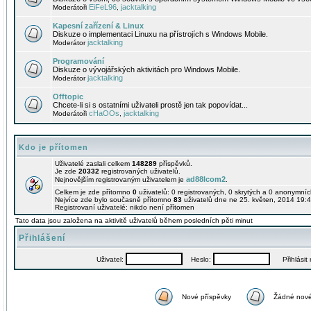
EiFeL96
jacktalking
Moderátoři
,
Kapesní zařízení & Linux
Diskuze o implementaci Linuxu na přístrojích s Windows Mobile.
jacktalking
Moderátor
Programování
Diskuze o vývojářských aktivitách pro Windows Mobile.
jacktalking
Moderátor
Offtopic
Chcete-li si s ostatními uživateli prostě jen tak popovídat...
cHaOOs
jacktalking
Moderátoři
,
Kdo je přítomen
Uživatelé zaslali celkem
148289
příspěvků.
Je zde
20332
registrovaných uživatelů.
ad88lcom2
Nejnovějším registrovaným uživatelem je
.
Celkem je zde přítomno
0
uživatelů: 0 registrovaných, 0 skrytých a 0 anonymní
Nejvíce zde bylo současně přítomno
83
uživatelů dne ne 25. květen, 2014 19:4
Registrovaní uživatelé: nikdo není přítomen
Tato data jsou založena na aktivitě uživatelů během posledních pěti minut
Přihlášení
Uživatel:
Heslo:
Přihlásit m
Nové příspěvky
Žádné nové