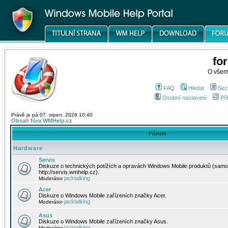
fo
O všem
FAQ
Hledat
Sez
Osobní nastavení
Při
Právě je pá 07. srpen, 2026 10:40
Obsah fóra WMHelp.cz
Fórum
Hardware
Servis
Diskuze o technických potížích a opravách Windows Mobile produktů (samo
http://servis.wmhelp.cz).
jacktalking
Moderátor
Acer
Diskuze o Windows Mobile zařízeních značky Acer.
jacktalking
Moderátor
Asus
Diskuze o Windows Mobile zařízeních značky Asus.
jacktalking
Moderátor