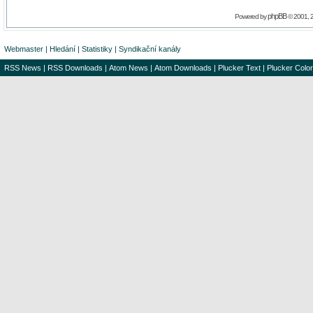
phpBB
Powered by
© 2001, 
Webmaster
|
Hledání
|
Statistiky
|
Syndikační kanály
RSS News
|
RSS Downloads
|
Atom News
|
Atom Downloads
|
Plucker Text
|
Plucker Color