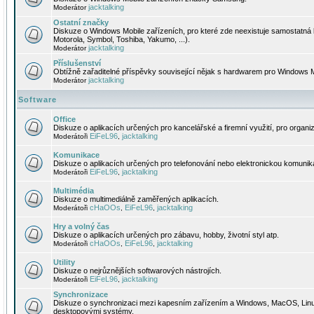
jacktalking
Moderátor
Ostatní značky
Diskuze o Windows Mobile zařízeních, pro které zde neexistuje samostatná 
Motorola, Symbol, Toshiba, Yakumo, ...).
jacktalking
Moderátor
Příslušenství
Obtížně zařaditelné příspěvky související nějak s hardwarem pro Windows M
jacktalking
Moderátor
Software
Office
Diskuze o aplikacích určených pro kancelářské a firemní využití, pro organiz
EiFeL96
jacktalking
Moderátoři
,
Komunikace
Diskuze o aplikacích určených pro telefonování nebo elektronickou komunika
EiFeL96
jacktalking
Moderátoři
,
Multimédia
Diskuze o multimediálně zaměřených aplikacích.
cHaOOs
EiFeL96
jacktalking
Moderátoři
,
,
Hry a volný čas
Diskuze o aplikacích určených pro zábavu, hobby, životní styl atp.
cHaOOs
EiFeL96
jacktalking
Moderátoři
,
,
Utility
Diskuze o nejrůznějších softwarových nástrojích.
EiFeL96
jacktalking
Moderátoři
,
Synchronizace
Diskuze o synchronizaci mezi kapesním zařízením a Windows, MacOS, Linux
desktopovými systémy.