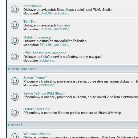
SmartMaps
Diskuze o navigacích SmartMaps společnosti PLAN Studio.
EiFeL96
jacktalking
Moderátoři
,
TomTom
Diskuze o navigacích TomTom.
EiFeL96
jacktalking
Moderátoři
,
Ostatní navigace
Diskuze o ostatních navigačních řešeních.
EiFeL96
jacktalking
Moderátoři
,
Příslušenství pro navigace
Diskuze o příslušenství pro všechny druhy navigací.
jacktalking
Moderátor
Portál WM Help
Sekce "forum"
Připomínky k obsahu, provedení a všemu, co se děje na našem diskuzním f
jacktalking
Moderátor
Sekce "eShop (WM Shop)"
Připomínky k obsahu, provedení a všemu, co se objeví v našem elektronic
Ostatní WM Help
Připomínky k ostatním částem portálu nebo ke službám WM Help.
Ostatní
Windows Mobile
Diskuze o všem, co souvisí s operačním systémem Windows Mobile ve všec