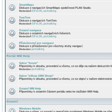
SmartMaps
Diskuze o navigacích SmartMaps společnosti PLAN Studio.
EiFeL96
jacktalking
Moderátoři
,
TomTom
Diskuze o navigacích TomTom.
EiFeL96
jacktalking
Moderátoři
,
Ostatní navigace
Diskuze o ostatních navigačních řešeních.
EiFeL96
jacktalking
Moderátoři
,
Příslušenství pro navigace
Diskuze o příslušenství pro všechny druhy navigací.
jacktalking
Moderátor
Portál WM Help
Sekce "forum"
Připomínky k obsahu, provedení a všemu, co se děje na našem diskuzním f
jacktalking
Moderátor
Sekce "eShop (WM Shop)"
Připomínky k obsahu, provedení a všemu, co se objeví v našem elektronic
Ostatní WM Help
Připomínky k ostatním částem portálu nebo ke službám WM Help.
Ostatní
Windows Mobile
Diskuze o všem, co souvisí s operačním systémem Windows Mobile ve všec