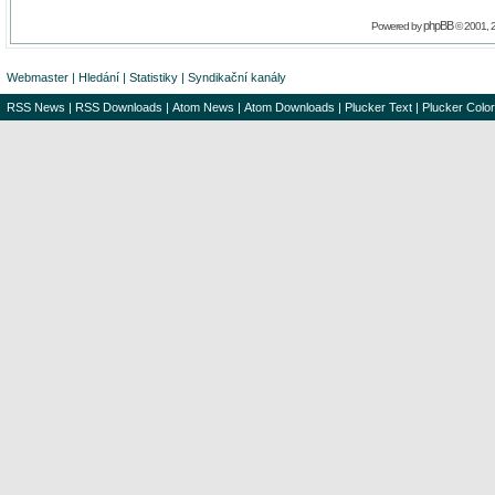
phpBB
Powered by
© 2001, 
Webmaster
|
Hledání
|
Statistiky
|
Syndikační kanály
RSS News
|
RSS Downloads
|
Atom News
|
Atom Downloads
|
Plucker Text
|
Plucker Color