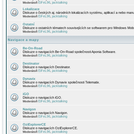
EiFeL96
jacktalking
Moderátoři
,
Lokalizace
Diskuse o českých aj. národních lokalizacích systému, aplikací a nebo manu
EiFeL96
jacktalking
Moderátoři
,
Ostatní
Diskuze o ostatních tématech souvisejících se softwarem pro Windows Mobi
EiFeL96
jacktalking
Moderátoři
,
Navigace a mapy
Be-On-Road
Diskuze o navigacích Be-On-Road společnosti Aponia Software.
EiFeL96
jacktalking
Moderátoři
,
Destinator
Diskuze o navigacích Destinator.
EiFeL96
jacktalking
Moderátoři
,
Dynavix
Diskuze o navigacích Dynavix společnosti Telematix.
EiFeL96
jacktalking
Moderátoři
,
iGO
Diskuze o navigacích iGO.
EiFeL96
jacktalking
Moderátoři
,
Navigon
Diskuze o navigacích Navigon.
EiFeL96
jacktalking
Moderátoři
,
OziExplorerCE
Diskuze o navigacích OziExplorerCE.
EiFeL96
jacktalking
Moderátoři
,