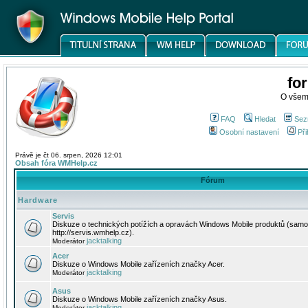
fo
O všem
FAQ
Hledat
Sez
Osobní nastavení
Při
Právě je čt 06. srpen, 2026 12:01
Obsah fóra WMHelp.cz
Fórum
Hardware
Servis
Diskuze o technických potížích a opravách Windows Mobile produktů (samo
http://servis.wmhelp.cz).
jacktalking
Moderátor
Acer
Diskuze o Windows Mobile zařízeních značky Acer.
jacktalking
Moderátor
Asus
Diskuze o Windows Mobile zařízeních značky Asus.
jacktalking
Moderátor