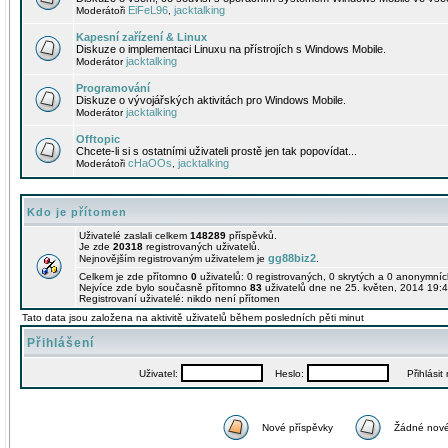
EiFeL96
jacktalking
Moderátoři
,
Kapesní zařízení & Linux
Diskuze o implementaci Linuxu na přístrojích s Windows Mobile.
jacktalking
Moderátor
Programování
Diskuze o vývojářských aktivitách pro Windows Mobile.
jacktalking
Moderátor
Offtopic
Chcete-li si s ostatními uživateli prostě jen tak popovídat...
cHaOOs
jacktalking
Moderátoři
,
Kdo je přítomen
Uživatelé zaslali celkem
148289
příspěvků.
Je zde
20318
registrovaných uživatelů.
gg88biz2
Nejnovějším registrovaným uživatelem je
.
Celkem je zde přítomno
0
uživatelů: 0 registrovaných, 0 skrytých a 0 anonymní
Nejvíce zde bylo současně přítomno
83
uživatelů dne ne 25. květen, 2014 19:4
Registrovaní uživatelé: nikdo není přítomen
Tato data jsou založena na aktivitě uživatelů během posledních pěti minut
Přihlášení
Uživatel:
Heslo:
Přihlásit m
Nové příspěvky
Žádné nové