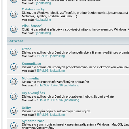
jacktalking
Moderátor
Ostatní značky
Diskuze o Windows Mobile zařízeních, pro které zde neexistuje samostatná 
Motorola, Symbol, Toshiba, Yakumo, ...).
jacktalking
Moderátor
Příslušenství
Obtížně zařaditelné příspěvky související nějak s hardwarem pro Windows M
jacktalking
Moderátor
Software
Office
Diskuze o aplikacích určených pro kancelářské a firemní využití, pro organiz
EiFeL96
jacktalking
Moderátoři
,
Komunikace
Diskuze o aplikacích určených pro telefonování nebo elektronickou komunika
EiFeL96
jacktalking
Moderátoři
,
Multimédia
Diskuze o multimediálně zaměřených aplikacích.
cHaOOs
EiFeL96
jacktalking
Moderátoři
,
,
Hry a volný čas
Diskuze o aplikacích určených pro zábavu, hobby, životní styl atp.
cHaOOs
EiFeL96
jacktalking
Moderátoři
,
,
Utility
Diskuze o nejrůznějších softwarových nástrojích.
EiFeL96
jacktalking
Moderátoři
,
Synchronizace
Diskuze o synchronizaci mezi kapesním zařízením a Windows, MacOS, Linux
desktopovými systémy.