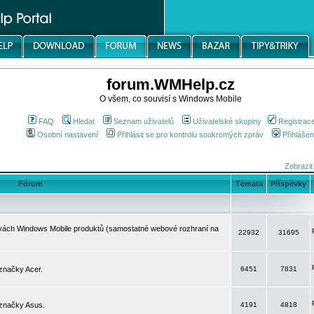
forum.WMHelp.cz
O všem, co souvisí s Windows Mobile
FAQ
Hledat
Seznam uživatelů
Uživatelské skupiny
Registrac
Osobní nastavení
Přihlásit se pro kontrolu soukromých zpráv
Přihlášen
Zobrazit
Fórum
Témata
Příspěvky
avách Windows Mobile produktů (samostatné webové rozhraní na
22932
31695
značky Acer.
6451
7831
 značky Asus.
4191
4818