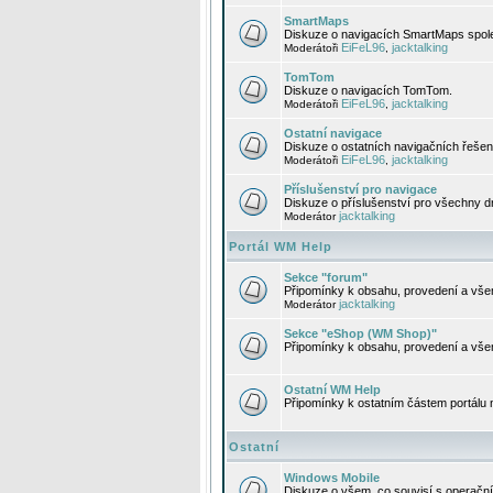
SmartMaps
Diskuze o navigacích SmartMaps spole
EiFeL96
jacktalking
Moderátoři
,
TomTom
Diskuze o navigacích TomTom.
EiFeL96
jacktalking
Moderátoři
,
Ostatní navigace
Diskuze o ostatních navigačních řešen
EiFeL96
jacktalking
Moderátoři
,
Příslušenství pro navigace
Diskuze o příslušenství pro všechny d
jacktalking
Moderátor
Portál WM Help
Sekce "forum"
Připomínky k obsahu, provedení a vše
jacktalking
Moderátor
Sekce "eShop (WM Shop)"
Připomínky k obsahu, provedení a vše
Ostatní WM Help
Připomínky k ostatním částem portálu
Ostatní
Windows Mobile
Diskuze o všem, co souvisí s operačn