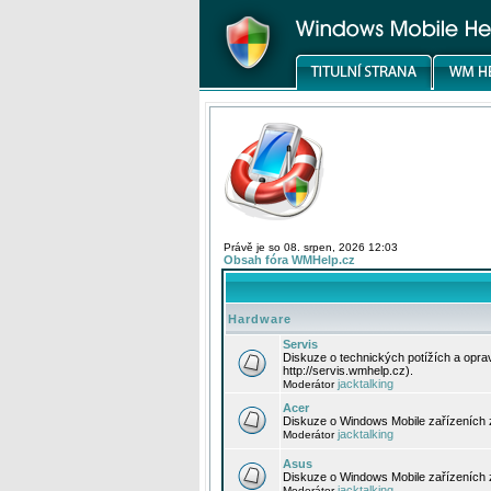
Právě je so 08. srpen, 2026 12:03
Obsah fóra WMHelp.cz
Hardware
Servis
Diskuze o technických potížích a opr
http://servis.wmhelp.cz).
jacktalking
Moderátor
Acer
Diskuze o Windows Mobile zařízeních 
jacktalking
Moderátor
Asus
Diskuze o Windows Mobile zařízeních
jacktalking
Moderátor