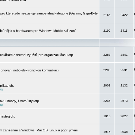
pro které zde neexistuje samostatná kategorie (Garmin, Giga-Byte,
2165
2422
).
jící nějak s hardwarem pro Windows Mobile zařízení.
2192
2411
elářské a firemní využití, pro organizaci času atp.
2283
2841
efonování nebo elektronickou komunikaci.
2288
2531
likacích.
2003
2132
ng
vu, hobby, životní styl atp.
2246
2573
ng
ástrojích.
1915
2027
m zařízením a Windows, MacOS, Linux a popř. jinými
1915
2048