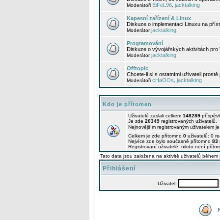
EiFeL96
jacktalking
Moderátoři
,
Kapesní zařízení & Linux
Diskuze o implementaci Linuxu na příst
jacktalking
Moderátor
Programování
Diskuze o vývojářských aktivitách pro
jacktalking
Moderátor
Offtopic
Chcete-li si s ostatními uživateli prostě
cHaOOs
jacktalking
Moderátoři
,
Kdo je přítomen
Uživatelé zaslali celkem
148289
příspěv
Je zde
20349
registrovaných uživatelů.
Nejnovějším registrovaným uživatelem j
Celkem je zde přítomno
0
uživatelů: 0 r
Nejvíce zde bylo současně přítomno
83
Registrovaní uživatelé: nikdo není příto
Tato data jsou založena na aktivitě uživatelů během 
Přihlášení
Uživatel: