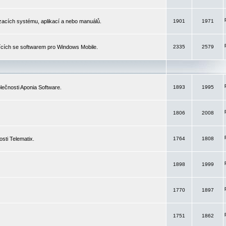
izacích systému, aplikací a nebo manuálů.
1901
1971
ících se softwarem pro Windows Mobile.
2335
2579
ečnosti Aponia Software.
1893
1995
1806
2008
sti Telematix.
1764
1808
1898
1999
1770
1897
1751
1862