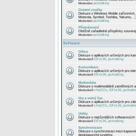
jacktalking
Moderátor
Ostatní značky
Diskuze o Windows Mobile zařízeních, 
Motorola, Symbol, Toshiba, Yakumo, ...
jacktalking
Moderátor
Příslušenství
Obtížně zařaditelné příspěvky souvise
jacktalking
Moderátor
Software
Office
Diskuze o aplikacích určených pro kanc
EiFeL96
jacktalking
Moderátoři
,
Komunikace
Diskuze o aplikacích určených pro tel
EiFeL96
jacktalking
Moderátoři
,
Multimédia
Diskuze o multimediálně zaměřených ap
cHaOOs
EiFeL96
jacktalki
Moderátoři
,
,
Hry a volný čas
Diskuze o aplikacích určených pro zába
cHaOOs
EiFeL96
jacktalki
Moderátoři
,
,
Utility
Diskuze o nejrůznějších softwarových n
EiFeL96
jacktalking
Moderátoři
,
Synchronizace
Diskuze o synchronizaci mezi kapesní
desktopovými systémy.