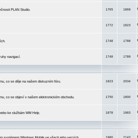
čnosti PLAN Studio.
1765
1869
1772
1823
ích.
1748
1788
ruhy navigací.
1748
1789
mu, co se děje na našem diskuzním fóru.
1823
2034
mu, co se objeví v našem elektronickém obchodu.
1750
1800
 nebo ke službám WM Help.
1878
1983
ím systémem Windows Mobile ve všech jeho verzích.
1980
2143