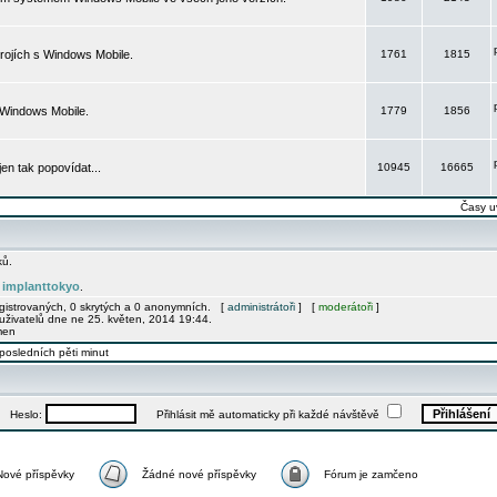
rojích s Windows Mobile.
1761
1815
 Windows Mobile.
1779
1856
 jen tak popovídat...
10945
16665
Časy u
ků.
implanttokyo
e
.
egistrovaných, 0 skrytých a 0 anonymních. [
administrátoři
] [
moderátoři
]
uživatelů dne ne 25. květen, 2014 19:44.
men
posledních pěti minut
Heslo:
Přihlásit mě automaticky při každé návštěvě
Nové příspěvky
Žádné nové příspěvky
Fórum je zamčeno