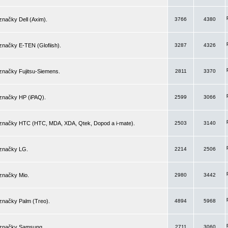
značky Dell (Axim).
3766
4380
značky E-TEN (Glofiish).
3287
4326
značky Fujitsu-Siemens.
2811
3370
 značky HP (iPAQ).
2599
3066
 značky HTC (HTC, MDA, XDA, Qtek, Dopod a i-mate).
2503
3140
 značky LG.
2214
2506
značky Mio.
2980
3442
značky Palm (Treo).
4894
5968
 značky Samsung.
2711
3060