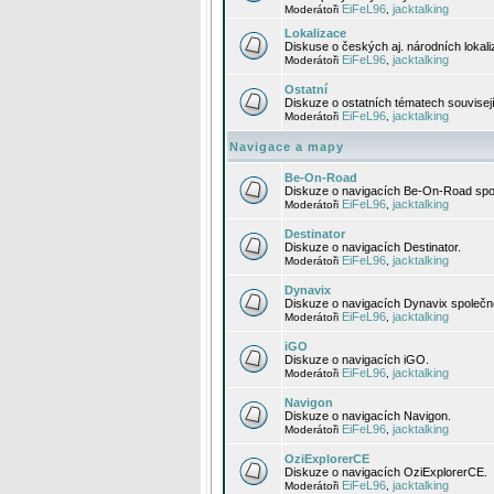
EiFeL96
jacktalking
Moderátoři
,
Lokalizace
Diskuse o českých aj. národních lokal
EiFeL96
jacktalking
Moderátoři
,
Ostatní
Diskuze o ostatních tématech souvisej
EiFeL96
jacktalking
Moderátoři
,
Navigace a mapy
Be-On-Road
Diskuze o navigacích Be-On-Road spol
EiFeL96
jacktalking
Moderátoři
,
Destinator
Diskuze o navigacích Destinator.
EiFeL96
jacktalking
Moderátoři
,
Dynavix
Diskuze o navigacích Dynavix společno
EiFeL96
jacktalking
Moderátoři
,
iGO
Diskuze o navigacích iGO.
EiFeL96
jacktalking
Moderátoři
,
Navigon
Diskuze o navigacích Navigon.
EiFeL96
jacktalking
Moderátoři
,
OziExplorerCE
Diskuze o navigacích OziExplorerCE.
EiFeL96
jacktalking
Moderátoři
,