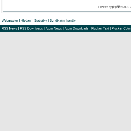
phpBB
Powered by
© 2001, 
Webmaster
|
Hledání
|
Statistiky
|
Syndikační kanály
RSS News
|
RSS Downloads
|
Atom News
|
Atom Downloads
|
Plucker Text
|
Plucker Color