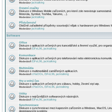
jacktalking
Moderátor
Ostatní značky
Diskuze o Windows Mobile zařízeních, pro které zde neexistuje samostatná 
Motorola, Symbol, Toshiba, Yakumo, ...).
jacktalking
Moderátor
Příslušenství
Obtížně zařaditelné příspěvky související nějak s hardwarem pro Windows M
jacktalking
Moderátor
Software
Office
Diskuze o aplikacích určených pro kancelářské a firemní využití, pro organiz
EiFeL96
jacktalking
Moderátoři
,
Komunikace
Diskuze o aplikacích určených pro telefonování nebo elektronickou komunika
EiFeL96
jacktalking
Moderátoři
,
Multimédia
Diskuze o multimediálně zaměřených aplikacích.
cHaOOs
EiFeL96
jacktalking
Moderátoři
,
,
Hry a volný čas
Diskuze o aplikacích určených pro zábavu, hobby, životní styl atp.
cHaOOs
EiFeL96
jacktalking
Moderátoři
,
,
Utility
Diskuze o nejrůznějších softwarových nástrojích.
EiFeL96
jacktalking
Moderátoři
,
Synchronizace
Diskuze o synchronizaci mezi kapesním zařízením a Windows, MacOS, Linux
desktopovými systémy.