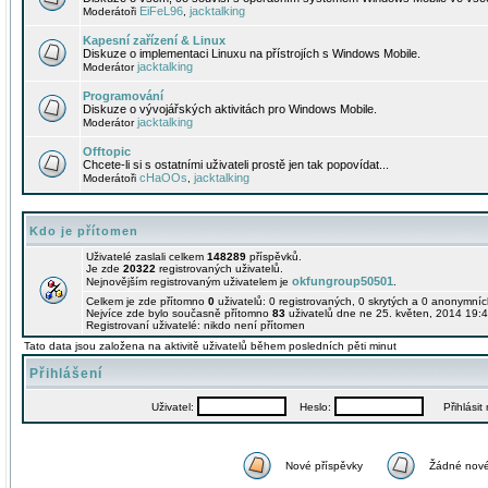
EiFeL96
jacktalking
Moderátoři
,
Kapesní zařízení & Linux
Diskuze o implementaci Linuxu na přístrojích s Windows Mobile.
jacktalking
Moderátor
Programování
Diskuze o vývojářských aktivitách pro Windows Mobile.
jacktalking
Moderátor
Offtopic
Chcete-li si s ostatními uživateli prostě jen tak popovídat...
cHaOOs
jacktalking
Moderátoři
,
Kdo je přítomen
Uživatelé zaslali celkem
148289
příspěvků.
Je zde
20322
registrovaných uživatelů.
okfungroup50501
Nejnovějším registrovaným uživatelem je
.
Celkem je zde přítomno
0
uživatelů: 0 registrovaných, 0 skrytých a 0 anonymní
Nejvíce zde bylo současně přítomno
83
uživatelů dne ne 25. květen, 2014 19:4
Registrovaní uživatelé: nikdo není přítomen
Tato data jsou založena na aktivitě uživatelů během posledních pěti minut
Přihlášení
Uživatel:
Heslo:
Přihlásit m
Nové příspěvky
Žádné nové