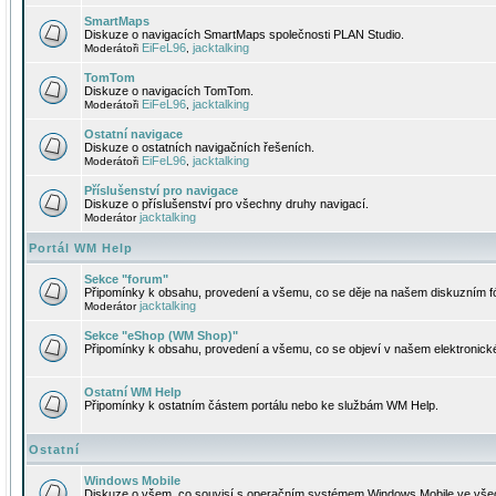
SmartMaps
Diskuze o navigacích SmartMaps společnosti PLAN Studio.
EiFeL96
jacktalking
Moderátoři
,
TomTom
Diskuze o navigacích TomTom.
EiFeL96
jacktalking
Moderátoři
,
Ostatní navigace
Diskuze o ostatních navigačních řešeních.
EiFeL96
jacktalking
Moderátoři
,
Příslušenství pro navigace
Diskuze o příslušenství pro všechny druhy navigací.
jacktalking
Moderátor
Portál WM Help
Sekce "forum"
Připomínky k obsahu, provedení a všemu, co se děje na našem diskuzním f
jacktalking
Moderátor
Sekce "eShop (WM Shop)"
Připomínky k obsahu, provedení a všemu, co se objeví v našem elektronic
Ostatní WM Help
Připomínky k ostatním částem portálu nebo ke službám WM Help.
Ostatní
Windows Mobile
Diskuze o všem, co souvisí s operačním systémem Windows Mobile ve všec