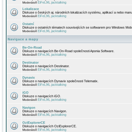
EiFeL96
jacktalking
Moderátoři
,
Lokalizace
Diskuse o českých aj. národních lokalizacích systému, aplikací a nebo manu
EiFeL96
jacktalking
Moderátoři
,
Ostatní
Diskuze o ostatních tématech souvisejících se softwarem pro Windows Mobi
EiFeL96
jacktalking
Moderátoři
,
Navigace a mapy
Be-On-Road
Diskuze o navigacích Be-On-Road společnosti Aponia Software.
EiFeL96
jacktalking
Moderátoři
,
Destinator
Diskuze o navigacích Destinator.
EiFeL96
jacktalking
Moderátoři
,
Dynavix
Diskuze o navigacích Dynavix společnosti Telematix.
EiFeL96
jacktalking
Moderátoři
,
iGO
Diskuze o navigacích iGO.
EiFeL96
jacktalking
Moderátoři
,
Navigon
Diskuze o navigacích Navigon.
EiFeL96
jacktalking
Moderátoři
,
OziExplorerCE
Diskuze o navigacích OziExplorerCE.
EiFeL96
jacktalking
Moderátoři
,