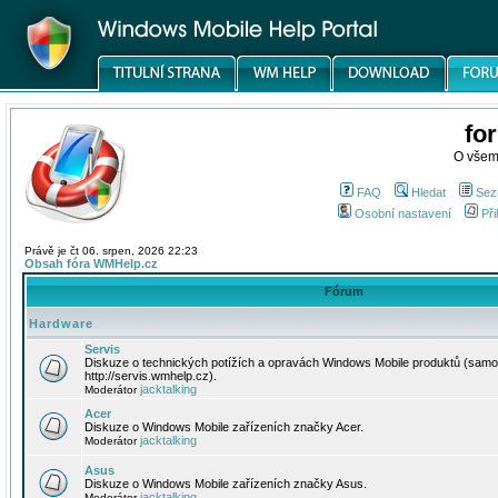
fo
O všem
FAQ
Hledat
Sez
Osobní nastavení
Při
Právě je čt 06. srpen, 2026 22:23
Obsah fóra WMHelp.cz
Fórum
Hardware
Servis
Diskuze o technických potížích a opravách Windows Mobile produktů (samo
http://servis.wmhelp.cz).
jacktalking
Moderátor
Acer
Diskuze o Windows Mobile zařízeních značky Acer.
jacktalking
Moderátor
Asus
Diskuze o Windows Mobile zařízeních značky Asus.
jacktalking
Moderátor