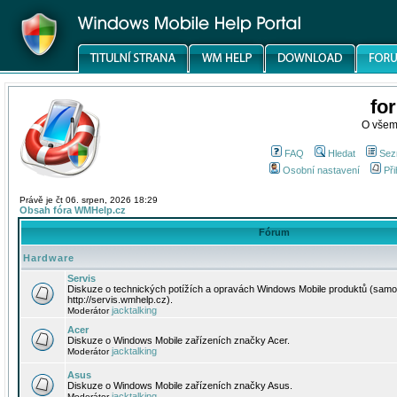
fo
O všem
FAQ
Hledat
Sez
Osobní nastavení
Při
Právě je čt 06. srpen, 2026 18:29
Obsah fóra WMHelp.cz
Fórum
Hardware
Servis
Diskuze o technických potížích a opravách Windows Mobile produktů (samo
http://servis.wmhelp.cz).
jacktalking
Moderátor
Acer
Diskuze o Windows Mobile zařízeních značky Acer.
jacktalking
Moderátor
Asus
Diskuze o Windows Mobile zařízeních značky Asus.
jacktalking
Moderátor