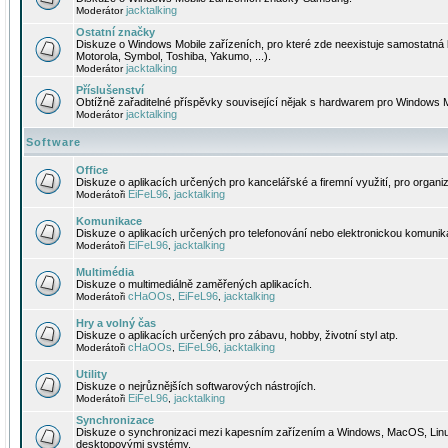
jacktalking
Moderátor
Ostatní značky
Diskuze o Windows Mobile zařízeních, pro které zde neexistuje samostatná 
Motorola, Symbol, Toshiba, Yakumo, ...).
jacktalking
Moderátor
Příslušenství
Obtížně zařaditelné příspěvky související nějak s hardwarem pro Windows M
jacktalking
Moderátor
Software
Office
Diskuze o aplikacích určených pro kancelářské a firemní využití, pro organiz
EiFeL96
jacktalking
Moderátoři
,
Komunikace
Diskuze o aplikacích určených pro telefonování nebo elektronickou komunika
EiFeL96
jacktalking
Moderátoři
,
Multimédia
Diskuze o multimediálně zaměřených aplikacích.
cHaOOs
EiFeL96
jacktalking
Moderátoři
,
,
Hry a volný čas
Diskuze o aplikacích určených pro zábavu, hobby, životní styl atp.
cHaOOs
EiFeL96
jacktalking
Moderátoři
,
,
Utility
Diskuze o nejrůznějších softwarových nástrojích.
EiFeL96
jacktalking
Moderátoři
,
Synchronizace
Diskuze o synchronizaci mezi kapesním zařízením a Windows, MacOS, Linux
desktopovými systémy.