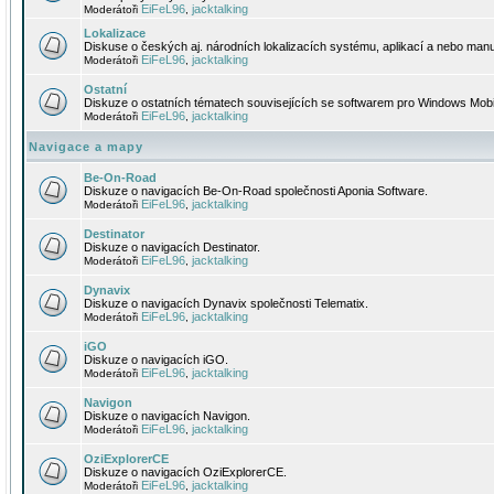
EiFeL96
jacktalking
Moderátoři
,
Lokalizace
Diskuse o českých aj. národních lokalizacích systému, aplikací a nebo manu
EiFeL96
jacktalking
Moderátoři
,
Ostatní
Diskuze o ostatních tématech souvisejících se softwarem pro Windows Mobi
EiFeL96
jacktalking
Moderátoři
,
Navigace a mapy
Be-On-Road
Diskuze o navigacích Be-On-Road společnosti Aponia Software.
EiFeL96
jacktalking
Moderátoři
,
Destinator
Diskuze o navigacích Destinator.
EiFeL96
jacktalking
Moderátoři
,
Dynavix
Diskuze o navigacích Dynavix společnosti Telematix.
EiFeL96
jacktalking
Moderátoři
,
iGO
Diskuze o navigacích iGO.
EiFeL96
jacktalking
Moderátoři
,
Navigon
Diskuze o navigacích Navigon.
EiFeL96
jacktalking
Moderátoři
,
OziExplorerCE
Diskuze o navigacích OziExplorerCE.
EiFeL96
jacktalking
Moderátoři
,