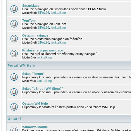
SmartMaps
Diskuze o navigacích SmartMaps společnosti PLAN Studio.
EiFeL96
jacktalking
Moderátoři
,
TomTom
Diskuze o navigacích TomTom.
EiFeL96
jacktalking
Moderátoři
,
Ostatní navigace
Diskuze o ostatních navigačních řešeních.
EiFeL96
jacktalking
Moderátoři
,
Příslušenství pro navigace
Diskuze o příslušenství pro všechny druhy navigací.
jacktalking
Moderátor
Portál WM Help
Sekce "forum"
Připomínky k obsahu, provedení a všemu, co se děje na našem diskuzním f
jacktalking
Moderátor
Sekce "eShop (WM Shop)"
Připomínky k obsahu, provedení a všemu, co se objeví v našem elektronic
Ostatní WM Help
Připomínky k ostatním částem portálu nebo ke službám WM Help.
Ostatní
Windows Mobile
Diskuze o všem, co souvisí s operačním systémem Windows Mobile ve všec