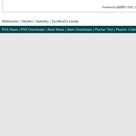
phpBB
Powered by
© 2001, 
Webmaster
|
Hledání
|
Statistiky
|
Syndikační kanály
RSS News
|
RSS Downloads
|
Atom News
|
Atom Downloads
|
Plucker Text
|
Plucker Color