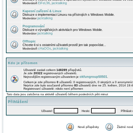
EiFeL96
jacktalking
Moderátoři
,
Kapesní zařízení & Linux
Diskuze o implementaci Linuxu na přístrojích s Windows Mobile.
jacktalking
Moderátor
Programování
Diskuze o vývojářských aktivitách pro Windows Mobile.
jacktalking
Moderátor
Offtopic
Chcete-li si s ostatními uživateli prostě jen tak popovídat...
cHaOOs
jacktalking
Moderátoři
,
Kdo je přítomen
Uživatelé zaslali celkem
148289
příspěvků.
Je zde
20322
registrovaných uživatelů.
okfungroup50501
Nejnovějším registrovaným uživatelem je
.
Celkem je zde přítomno
0
uživatelů: 0 registrovaných, 0 skrytých a 0 anonymní
Nejvíce zde bylo současně přítomno
83
uživatelů dne ne 25. květen, 2014 19:4
Registrovaní uživatelé: nikdo není přítomen
Tato data jsou založena na aktivitě uživatelů během posledních pěti minut
Přihlášení
Uživatel:
Heslo:
Přihlásit m
Nové příspěvky
Žádné nové