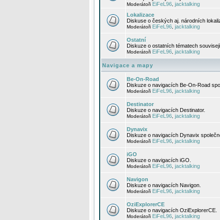
EiFeL96
jacktalking
Moderátoři
,
Lokalizace
Diskuse o českých aj. národních lokal
EiFeL96
jacktalking
Moderátoři
,
Ostatní
Diskuze o ostatních tématech souvisej
EiFeL96
jacktalking
Moderátoři
,
Navigace a mapy
Be-On-Road
Diskuze o navigacích Be-On-Road spol
EiFeL96
jacktalking
Moderátoři
,
Destinator
Diskuze o navigacích Destinator.
EiFeL96
jacktalking
Moderátoři
,
Dynavix
Diskuze o navigacích Dynavix společno
EiFeL96
jacktalking
Moderátoři
,
iGO
Diskuze o navigacích iGO.
EiFeL96
jacktalking
Moderátoři
,
Navigon
Diskuze o navigacích Navigon.
EiFeL96
jacktalking
Moderátoři
,
OziExplorerCE
Diskuze o navigacích OziExplorerCE.
EiFeL96
jacktalking
Moderátoři
,