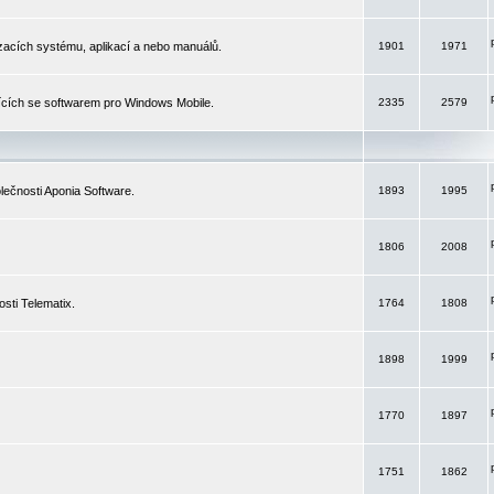
izacích systému, aplikací a nebo manuálů.
1901
1971
ících se softwarem pro Windows Mobile.
2335
2579
ečnosti Aponia Software.
1893
1995
1806
2008
sti Telematix.
1764
1808
1898
1999
1770
1897
1751
1862