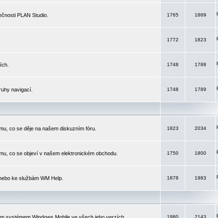
čnosti PLAN Studio.
1765
1869
1772
1823
ích.
1748
1788
ruhy navigací.
1748
1789
mu, co se děje na našem diskuzním fóru.
1823
2034
mu, co se objeví v našem elektronickém obchodu.
1750
1800
 nebo ke službám WM Help.
1878
1983
ím systémem Windows Mobile ve všech jeho verzích.
1980
2143