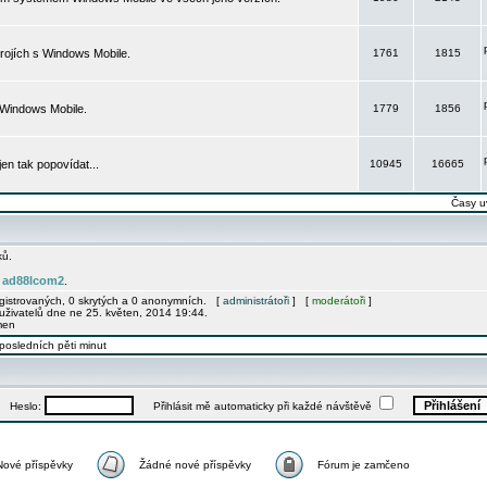
rojích s Windows Mobile.
1761
1815
 Windows Mobile.
1779
1856
 jen tak popovídat...
10945
16665
Časy u
ků.
ad88lcom2
e
.
egistrovaných, 0 skrytých a 0 anonymních. [
administrátoři
] [
moderátoři
]
uživatelů dne ne 25. květen, 2014 19:44.
men
posledních pěti minut
Heslo:
Přihlásit mě automaticky při každé návštěvě
Nové příspěvky
Žádné nové příspěvky
Fórum je zamčeno