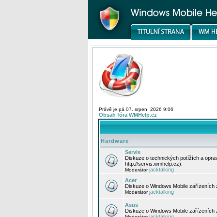
Právě je pá 07. srpen, 2026 9:06
Obsah fóra WMHelp.cz
Hardware
Servis
Diskuze o technických potížích a opr
http://servis.wmhelp.cz).
jacktalking
Moderátor
Acer
Diskuze o Windows Mobile zařízeních 
jacktalking
Moderátor
Asus
Diskuze o Windows Mobile zařízeních
jacktalking
Moderátor