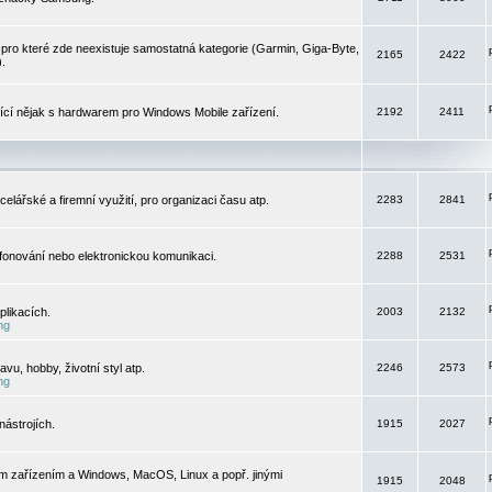
pro které zde neexistuje samostatná kategorie (Garmin, Giga-Byte,
2165
2422
).
jící nějak s hardwarem pro Windows Mobile zařízení.
2192
2411
elářské a firemní využití, pro organizaci času atp.
2283
2841
efonování nebo elektronickou komunikaci.
2288
2531
likacích.
2003
2132
ng
vu, hobby, životní styl atp.
2246
2573
ng
ástrojích.
1915
2027
m zařízením a Windows, MacOS, Linux a popř. jinými
1915
2048