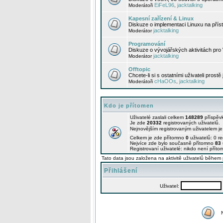
EiFeL96
jacktalking
Moderátoři
,
Kapesní zařízení & Linux
Diskuze o implementaci Linuxu na příst
jacktalking
Moderátor
Programování
Diskuze o vývojářských aktivitách pro
jacktalking
Moderátor
Offtopic
Chcete-li si s ostatními uživateli prostě
cHaOOs
jacktalking
Moderátoři
,
Kdo je přítomen
Uživatelé zaslali celkem
148289
příspěv
Je zde
20332
registrovaných uživatelů.
Nejnovějším registrovaným uživatelem j
Celkem je zde přítomno
0
uživatelů: 0 r
Nejvíce zde bylo současně přítomno
83
Registrovaní uživatelé: nikdo není příto
Tato data jsou založena na aktivitě uživatelů během 
Přihlášení
Uživatel: