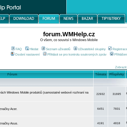
forum.WMHelp.cz
O všem, co souvisí s Windows Mobile
FAQ
Hledat
Seznam uživatelů
Uživatelské skupiny
Registrac
Osobní nastavení
Přihlásit se pro kontrolu soukromých zpráv
Přihlášen
Zobrazit
Fórum
Témata
Příspěvky
avách Windows Mobile produktů (samostatné webové rozhraní na
22932
31695
značky Acer.
6451
7831
 značky Asus.
4191
4818