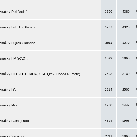
značky Dell (Axim).
3766
4380
značky E-TEN (Glofiish).
3287
4326
značky Fujitsu-Siemens.
2811
3370
 značky HP (iPAQ).
2599
3066
 značky HTC (HTC, MDA, XDA, Qtek, Dopod a i-mate).
2503
3140
 značky LG.
2214
2506
značky Mio.
2980
3442
značky Palm (Treo).
4894
5968
 značky Samsung.
2711
3060