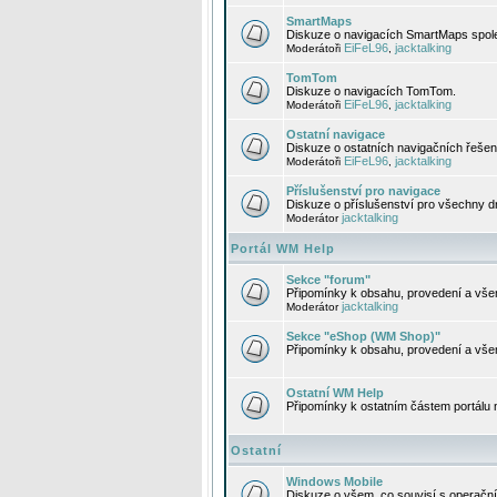
SmartMaps
Diskuze o navigacích SmartMaps spole
EiFeL96
jacktalking
Moderátoři
,
TomTom
Diskuze o navigacích TomTom.
EiFeL96
jacktalking
Moderátoři
,
Ostatní navigace
Diskuze o ostatních navigačních řešen
EiFeL96
jacktalking
Moderátoři
,
Příslušenství pro navigace
Diskuze o příslušenství pro všechny d
jacktalking
Moderátor
Portál WM Help
Sekce "forum"
Připomínky k obsahu, provedení a vše
jacktalking
Moderátor
Sekce "eShop (WM Shop)"
Připomínky k obsahu, provedení a vše
Ostatní WM Help
Připomínky k ostatním částem portálu
Ostatní
Windows Mobile
Diskuze o všem, co souvisí s operačn