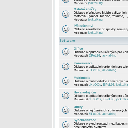
jacktalking
Moderátor
Ostatní značky
Diskuze o Windows Mobile zařízeních, 
Motorola, Symbol, Toshiba, Yakumo, ...
jacktalking
Moderátor
Příslušenství
Obtížně zařaditelné příspěvky souvise
jacktalking
Moderátor
Software
Office
Diskuze o aplikacích určených pro kanc
EiFeL96
jacktalking
Moderátoři
,
Komunikace
Diskuze o aplikacích určených pro tel
EiFeL96
jacktalking
Moderátoři
,
Multimédia
Diskuze o multimediálně zaměřených ap
cHaOOs
EiFeL96
jacktalki
Moderátoři
,
,
Hry a volný čas
Diskuze o aplikacích určených pro zába
cHaOOs
EiFeL96
jacktalki
Moderátoři
,
,
Utility
Diskuze o nejrůznějších softwarových n
EiFeL96
jacktalking
Moderátoři
,
Synchronizace
Diskuze o synchronizaci mezi kapesní
desktopovými systémy.