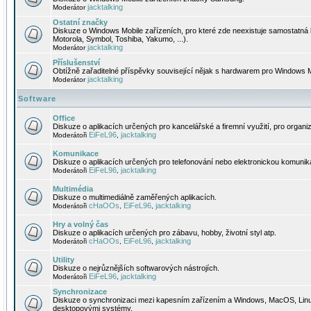
jacktalking
Moderátor
Ostatní značky
Diskuze o Windows Mobile zařízeních, pro které zde neexistuje samostatná 
Motorola, Symbol, Toshiba, Yakumo, ...).
jacktalking
Moderátor
Příslušenství
Obtížně zařaditelné příspěvky související nějak s hardwarem pro Windows M
jacktalking
Moderátor
Software
Office
Diskuze o aplikacích určených pro kancelářské a firemní využití, pro organiz
EiFeL96
jacktalking
Moderátoři
,
Komunikace
Diskuze o aplikacích určených pro telefonování nebo elektronickou komunika
EiFeL96
jacktalking
Moderátoři
,
Multimédia
Diskuze o multimediálně zaměřených aplikacích.
cHaOOs
EiFeL96
jacktalking
Moderátoři
,
,
Hry a volný čas
Diskuze o aplikacích určených pro zábavu, hobby, životní styl atp.
cHaOOs
EiFeL96
jacktalking
Moderátoři
,
,
Utility
Diskuze o nejrůznějších softwarových nástrojích.
EiFeL96
jacktalking
Moderátoři
,
Synchronizace
Diskuze o synchronizaci mezi kapesním zařízením a Windows, MacOS, Linux
desktopovými systémy.