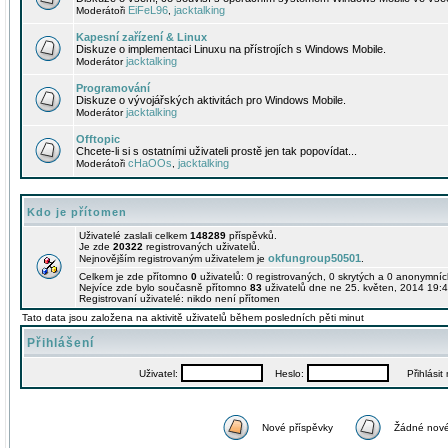
EiFeL96
jacktalking
Moderátoři
,
Kapesní zařízení & Linux
Diskuze o implementaci Linuxu na přístrojích s Windows Mobile.
jacktalking
Moderátor
Programování
Diskuze o vývojářských aktivitách pro Windows Mobile.
jacktalking
Moderátor
Offtopic
Chcete-li si s ostatními uživateli prostě jen tak popovídat...
cHaOOs
jacktalking
Moderátoři
,
Kdo je přítomen
Uživatelé zaslali celkem
148289
příspěvků.
Je zde
20322
registrovaných uživatelů.
okfungroup50501
Nejnovějším registrovaným uživatelem je
.
Celkem je zde přítomno
0
uživatelů: 0 registrovaných, 0 skrytých a 0 anonymní
Nejvíce zde bylo současně přítomno
83
uživatelů dne ne 25. květen, 2014 19:4
Registrovaní uživatelé: nikdo není přítomen
Tato data jsou založena na aktivitě uživatelů během posledních pěti minut
Přihlášení
Uživatel:
Heslo:
Přihlásit m
Nové příspěvky
Žádné nové