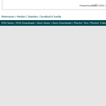
phpBB
Powered by
© 2001, 
Webmaster
|
Hledání
|
Statistiky
|
Syndikační kanály
RSS News
|
RSS Downloads
|
Atom News
|
Atom Downloads
|
Plucker Text
|
Plucker Color