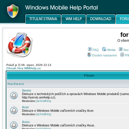
fo
O všem
FAQ
Hledat
Sez
Osobní nastavení
Při
Právě je čt 06. srpen, 2026 22:13
Obsah fóra WMHelp.cz
Fórum
Hardware
Servis
Diskuze o technických potížích a opravách Windows Mobile produktů (samo
http://servis.wmhelp.cz).
jacktalking
Moderátor
Acer
Diskuze o Windows Mobile zařízeních značky Acer.
jacktalking
Moderátor
Asus
Diskuze o Windows Mobile zařízeních značky Asus.
jacktalking
Moderátor