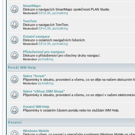
SmartMaps
Diskuze o navigacích SmartMaps společnosti PLAN Studio.
EiFeL96
jacktalking
Moderátoři
,
TomTom
Diskuze o navigacích TomTom.
EiFeL96
jacktalking
Moderátoři
,
Ostatní navigace
Diskuze o ostatních navigačních řešeních.
EiFeL96
jacktalking
Moderátoři
,
Příslušenství pro navigace
Diskuze o příslušenství pro všechny druhy navigací.
jacktalking
Moderátor
Portál WM Help
Sekce "forum"
Připomínky k obsahu, provedení a všemu, co se děje na našem diskuzním f
jacktalking
Moderátor
Sekce "eShop (WM Shop)"
Připomínky k obsahu, provedení a všemu, co se objeví v našem elektronic
Ostatní WM Help
Připomínky k ostatním částem portálu nebo ke službám WM Help.
Ostatní
Windows Mobile
Diskuze o všem, co souvisí s operačním systémem Windows Mobile ve všec