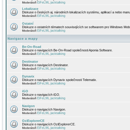
EiFeL96
jacktalking
Moderátoři
,
Lokalizace
Diskuse o českých aj. národních lokalizacích systému, aplikací a nebo manu
EiFeL96
jacktalking
Moderátoři
,
Ostatní
Diskuze o ostatních tématech souvisejících se softwarem pro Windows Mobi
EiFeL96
jacktalking
Moderátoři
,
Navigace a mapy
Be-On-Road
Diskuze o navigacích Be-On-Road společnosti Aponia Software.
EiFeL96
jacktalking
Moderátoři
,
Destinator
Diskuze o navigacích Destinator.
EiFeL96
jacktalking
Moderátoři
,
Dynavix
Diskuze o navigacích Dynavix společnosti Telematix.
EiFeL96
jacktalking
Moderátoři
,
iGO
Diskuze o navigacích iGO.
EiFeL96
jacktalking
Moderátoři
,
Navigon
Diskuze o navigacích Navigon.
EiFeL96
jacktalking
Moderátoři
,
OziExplorerCE
Diskuze o navigacích OziExplorerCE.
EiFeL96
jacktalking
Moderátoři
,