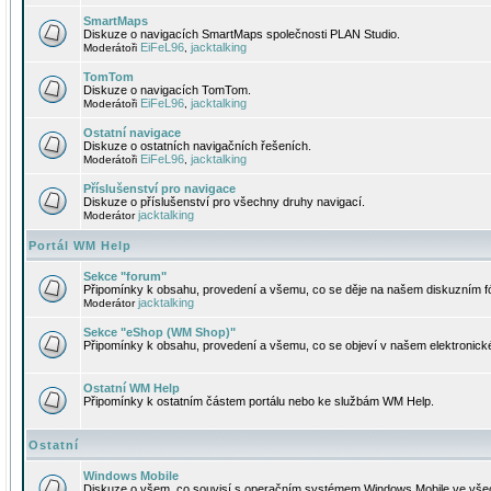
SmartMaps
Diskuze o navigacích SmartMaps společnosti PLAN Studio.
EiFeL96
jacktalking
Moderátoři
,
TomTom
Diskuze o navigacích TomTom.
EiFeL96
jacktalking
Moderátoři
,
Ostatní navigace
Diskuze o ostatních navigačních řešeních.
EiFeL96
jacktalking
Moderátoři
,
Příslušenství pro navigace
Diskuze o příslušenství pro všechny druhy navigací.
jacktalking
Moderátor
Portál WM Help
Sekce "forum"
Připomínky k obsahu, provedení a všemu, co se děje na našem diskuzním f
jacktalking
Moderátor
Sekce "eShop (WM Shop)"
Připomínky k obsahu, provedení a všemu, co se objeví v našem elektronic
Ostatní WM Help
Připomínky k ostatním částem portálu nebo ke službám WM Help.
Ostatní
Windows Mobile
Diskuze o všem, co souvisí s operačním systémem Windows Mobile ve všec