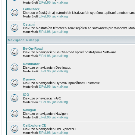
EiFeL96
jacktalking
Moderátoři
,
Lokalizace
Diskuse o českých aj. národních lokalizacích systému, aplikací a nebo manu
EiFeL96
jacktalking
Moderátoři
,
Ostatní
Diskuze o ostatních tématech souvisejících se softwarem pro Windows Mobi
EiFeL96
jacktalking
Moderátoři
,
Navigace a mapy
Be-On-Road
Diskuze o navigacích Be-On-Road společnosti Aponia Software.
EiFeL96
jacktalking
Moderátoři
,
Destinator
Diskuze o navigacích Destinator.
EiFeL96
jacktalking
Moderátoři
,
Dynavix
Diskuze o navigacích Dynavix společnosti Telematix.
EiFeL96
jacktalking
Moderátoři
,
iGO
Diskuze o navigacích iGO.
EiFeL96
jacktalking
Moderátoři
,
Navigon
Diskuze o navigacích Navigon.
EiFeL96
jacktalking
Moderátoři
,
OziExplorerCE
Diskuze o navigacích OziExplorerCE.
EiFeL96
jacktalking
Moderátoři
,