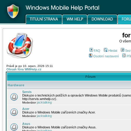
fo
O všem
FAQ
Hledat
Sez
Osobní nastavení
Při
Právě je po 10. srpen, 2026 15:11
Obsah fóra WMHelp.cz
Fórum
Hardware
Servis
Diskuze o technických potížích a opravách Windows Mobile produktů (samo
http://servis.wmhelp.cz).
jacktalking
Moderátor
Acer
Diskuze o Windows Mobile zařízeních značky Acer.
jacktalking
Moderátor
Asus
Diskuze o Windows Mobile zařízeních značky Asus.
jacktalking
Moderátor