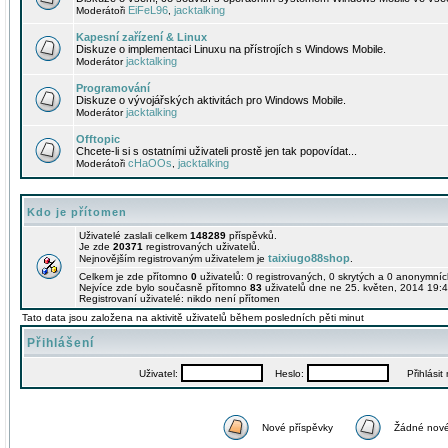
EiFeL96
jacktalking
Moderátoři
,
Kapesní zařízení & Linux
Diskuze o implementaci Linuxu na přístrojích s Windows Mobile.
jacktalking
Moderátor
Programování
Diskuze o vývojářských aktivitách pro Windows Mobile.
jacktalking
Moderátor
Offtopic
Chcete-li si s ostatními uživateli prostě jen tak popovídat...
cHaOOs
jacktalking
Moderátoři
,
Kdo je přítomen
Uživatelé zaslali celkem
148289
příspěvků.
Je zde
20371
registrovaných uživatelů.
taixiugo88shop
Nejnovějším registrovaným uživatelem je
.
Celkem je zde přítomno
0
uživatelů: 0 registrovaných, 0 skrytých a 0 anonymní
Nejvíce zde bylo současně přítomno
83
uživatelů dne ne 25. květen, 2014 19:4
Registrovaní uživatelé: nikdo není přítomen
Tato data jsou založena na aktivitě uživatelů během posledních pěti minut
Přihlášení
Uživatel:
Heslo:
Přihlásit m
Nové příspěvky
Žádné nové