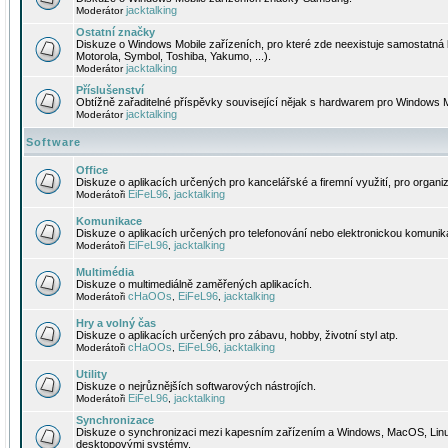
jacktalking
Moderátor
Ostatní značky
Diskuze o Windows Mobile zařízeních, pro které zde neexistuje samostatná 
Motorola, Symbol, Toshiba, Yakumo, ...).
jacktalking
Moderátor
Příslušenství
Obtížně zařaditelné příspěvky související nějak s hardwarem pro Windows M
jacktalking
Moderátor
Software
Office
Diskuze o aplikacích určených pro kancelářské a firemní využití, pro organiz
EiFeL96
jacktalking
Moderátoři
,
Komunikace
Diskuze o aplikacích určených pro telefonování nebo elektronickou komunika
EiFeL96
jacktalking
Moderátoři
,
Multimédia
Diskuze o multimediálně zaměřených aplikacích.
cHaOOs
EiFeL96
jacktalking
Moderátoři
,
,
Hry a volný čas
Diskuze o aplikacích určených pro zábavu, hobby, životní styl atp.
cHaOOs
EiFeL96
jacktalking
Moderátoři
,
,
Utility
Diskuze o nejrůznějších softwarových nástrojích.
EiFeL96
jacktalking
Moderátoři
,
Synchronizace
Diskuze o synchronizaci mezi kapesním zařízením a Windows, MacOS, Linux
desktopovými systémy.