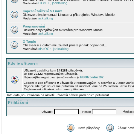
EiFeL96
jacktalking
Moderátoři
,
Kapesní zařízení & Linux
Diskuze o implementaci Linuxu na přístrojích s Windows Mobile.
jacktalking
Moderátor
Programování
Diskuze o vývojářských aktivitách pro Windows Mobile.
jacktalking
Moderátor
Offtopic
Chcete-li si s ostatními uživateli prostě jen tak popovídat...
cHaOOs
jacktalking
Moderátoři
,
Kdo je přítomen
Uživatelé zaslali celkem
148289
příspěvků.
Je zde
20323
registrovaných uživatelů.
hb88contact02
Nejnovějším registrovaným uživatelem je
.
Celkem je zde přítomno
0
uživatelů: 0 registrovaných, 0 skrytých a 0 anonymní
Nejvíce zde bylo současně přítomno
83
uživatelů dne ne 25. květen, 2014 19:4
Registrovaní uživatelé: nikdo není přítomen
Tato data jsou založena na aktivitě uživatelů během posledních pěti minut
Přihlášení
Uživatel:
Heslo:
Přihlásit m
Nové příspěvky
Žádné nové