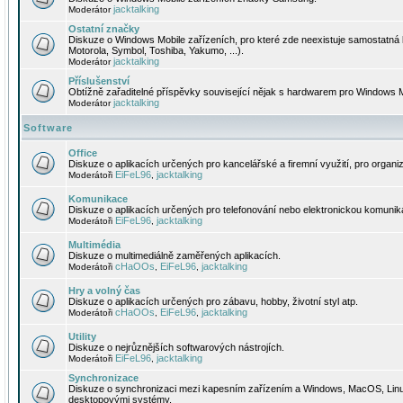
jacktalking
Moderátor
Ostatní značky
Diskuze o Windows Mobile zařízeních, pro které zde neexistuje samostatná 
Motorola, Symbol, Toshiba, Yakumo, ...).
jacktalking
Moderátor
Příslušenství
Obtížně zařaditelné příspěvky související nějak s hardwarem pro Windows M
jacktalking
Moderátor
Software
Office
Diskuze o aplikacích určených pro kancelářské a firemní využití, pro organiz
EiFeL96
jacktalking
Moderátoři
,
Komunikace
Diskuze o aplikacích určených pro telefonování nebo elektronickou komunika
EiFeL96
jacktalking
Moderátoři
,
Multimédia
Diskuze o multimediálně zaměřených aplikacích.
cHaOOs
EiFeL96
jacktalking
Moderátoři
,
,
Hry a volný čas
Diskuze o aplikacích určených pro zábavu, hobby, životní styl atp.
cHaOOs
EiFeL96
jacktalking
Moderátoři
,
,
Utility
Diskuze o nejrůznějších softwarových nástrojích.
EiFeL96
jacktalking
Moderátoři
,
Synchronizace
Diskuze o synchronizaci mezi kapesním zařízením a Windows, MacOS, Linux
desktopovými systémy.