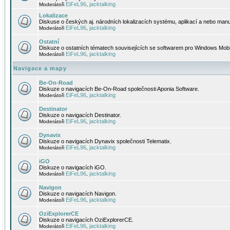
EiFeL96
jacktalking
Moderátoři
,
Lokalizace
Diskuse o českých aj. národních lokalizacích systému, aplikací a nebo manu
EiFeL96
jacktalking
Moderátoři
,
Ostatní
Diskuze o ostatních tématech souvisejících se softwarem pro Windows Mobi
EiFeL96
jacktalking
Moderátoři
,
Navigace a mapy
Be-On-Road
Diskuze o navigacích Be-On-Road společnosti Aponia Software.
EiFeL96
jacktalking
Moderátoři
,
Destinator
Diskuze o navigacích Destinator.
EiFeL96
jacktalking
Moderátoři
,
Dynavix
Diskuze o navigacích Dynavix společnosti Telematix.
EiFeL96
jacktalking
Moderátoři
,
iGO
Diskuze o navigacích iGO.
EiFeL96
jacktalking
Moderátoři
,
Navigon
Diskuze o navigacích Navigon.
EiFeL96
jacktalking
Moderátoři
,
OziExplorerCE
Diskuze o navigacích OziExplorerCE.
EiFeL96
jacktalking
Moderátoři
,