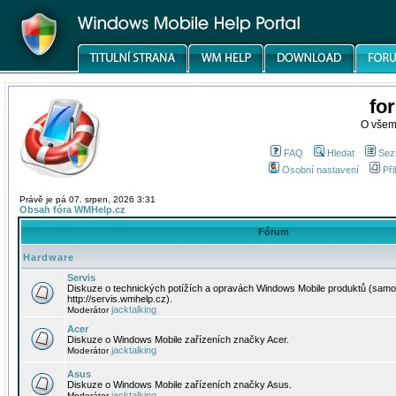
fo
O všem
FAQ
Hledat
Sez
Osobní nastavení
Při
Právě je pá 07. srpen, 2026 3:31
Obsah fóra WMHelp.cz
Fórum
Hardware
Servis
Diskuze o technických potížích a opravách Windows Mobile produktů (samo
http://servis.wmhelp.cz).
jacktalking
Moderátor
Acer
Diskuze o Windows Mobile zařízeních značky Acer.
jacktalking
Moderátor
Asus
Diskuze o Windows Mobile zařízeních značky Asus.
jacktalking
Moderátor