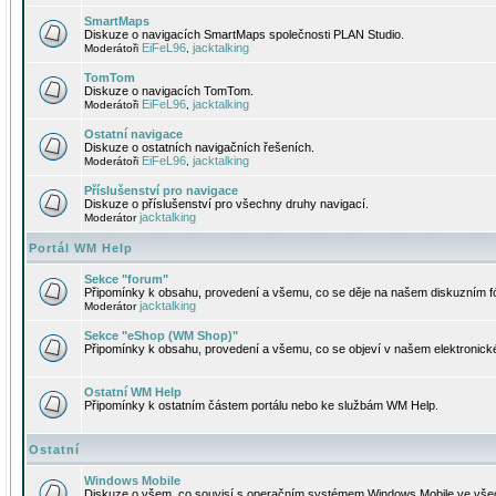
SmartMaps
Diskuze o navigacích SmartMaps společnosti PLAN Studio.
EiFeL96
jacktalking
Moderátoři
,
TomTom
Diskuze o navigacích TomTom.
EiFeL96
jacktalking
Moderátoři
,
Ostatní navigace
Diskuze o ostatních navigačních řešeních.
EiFeL96
jacktalking
Moderátoři
,
Příslušenství pro navigace
Diskuze o příslušenství pro všechny druhy navigací.
jacktalking
Moderátor
Portál WM Help
Sekce "forum"
Připomínky k obsahu, provedení a všemu, co se děje na našem diskuzním f
jacktalking
Moderátor
Sekce "eShop (WM Shop)"
Připomínky k obsahu, provedení a všemu, co se objeví v našem elektronic
Ostatní WM Help
Připomínky k ostatním částem portálu nebo ke službám WM Help.
Ostatní
Windows Mobile
Diskuze o všem, co souvisí s operačním systémem Windows Mobile ve všec