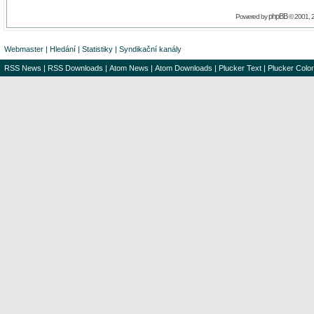
phpBB
Powered by
© 2001, 
Webmaster
|
Hledání
|
Statistiky
|
Syndikační kanály
RSS News
|
RSS Downloads
|
Atom News
|
Atom Downloads
|
Plucker Text
|
Plucker Color