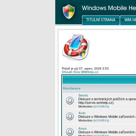
Právě je pá 07. srpen, 2026 3:53
Obsah fóra WMHelp.cz
Hardware
Servis
Diskuze o technických potížích a opr
http://servis.wmhelp.cz).
jacktalking
Moderátor
Acer
Diskuze o Windows Mobile zařízeních 
jacktalking
Moderátor
Asus
Diskuze o Windows Mobile zařízeních
jacktalking
Moderátor