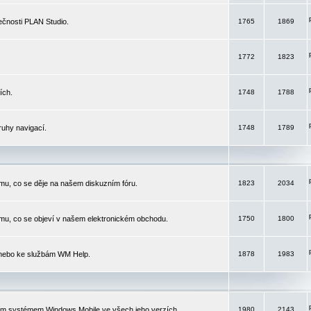
čnosti PLAN Studio.
1765
1869
1772
1823
ích.
1748
1788
ruhy navigací.
1748
1789
mu, co se děje na našem diskuzním fóru.
1823
2034
mu, co se objeví v našem elektronickém obchodu.
1750
1800
 nebo ke službám WM Help.
1878
1983
ím systémem Windows Mobile ve všech jeho verzích.
1980
2143