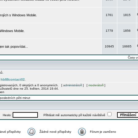
rojích s Windows Mobile.
1761
1815
 Windows Mobile.
1779
1856
 jen tak popovídat...
10945
16665
Časy u
ků.
hb88contact02
e
.
egistrovaných, 0 skrytých a 0 anonymních. [
administrátoři
] [
moderátoři
]
uživatelů dne ne 25. květen, 2014 19:44.
men
posledních pěti minut
Heslo:
Přihlásit mě automaticky při každé návštěvě
Nové příspěvky
Žádné nové příspěvky
Fórum je zamčeno