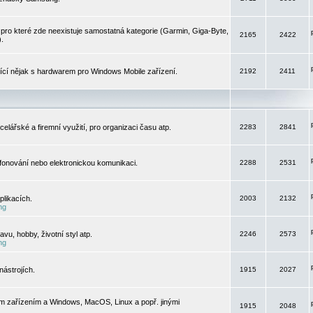
pro které zde neexistuje samostatná kategorie (Garmin, Giga-Byte,
2165
2422
).
jící nějak s hardwarem pro Windows Mobile zařízení.
2192
2411
elářské a firemní využití, pro organizaci času atp.
2283
2841
efonování nebo elektronickou komunikaci.
2288
2531
likacích.
2003
2132
ng
vu, hobby, životní styl atp.
2246
2573
ng
ástrojích.
1915
2027
m zařízením a Windows, MacOS, Linux a popř. jinými
1915
2048