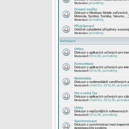
jacktalking
Moderátor
Ostatní značky
Diskuze o Windows Mobile zařízeních, 
Motorola, Symbol, Toshiba, Yakumo, ...
jacktalking
Moderátor
Příslušenství
Obtížně zařaditelné příspěvky souvise
jacktalking
Moderátor
Software
Office
Diskuze o aplikacích určených pro kanc
EiFeL96
jacktalking
Moderátoři
,
Komunikace
Diskuze o aplikacích určených pro tel
EiFeL96
jacktalking
Moderátoři
,
Multimédia
Diskuze o multimediálně zaměřených ap
cHaOOs
EiFeL96
jacktalki
Moderátoři
,
,
Hry a volný čas
Diskuze o aplikacích určených pro zába
cHaOOs
EiFeL96
jacktalki
Moderátoři
,
,
Utility
Diskuze o nejrůznějších softwarových n
EiFeL96
jacktalking
Moderátoři
,
Synchronizace
Diskuze o synchronizaci mezi kapesní
desktopovými systémy.