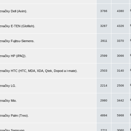
značky Dell (Axim).
3766
4380
značky E-TEN (Glofiish).
3287
4326
značky Fujitsu-Siemens.
2811
3370
 značky HP (iPAQ).
2599
3066
 značky HTC (HTC, MDA, XDA, Qtek, Dopod a i-mate).
2503
3140
 značky LG.
2214
2506
značky Mio.
2980
3442
značky Palm (Treo).
4894
5968
 značky Samsung.
2711
3060