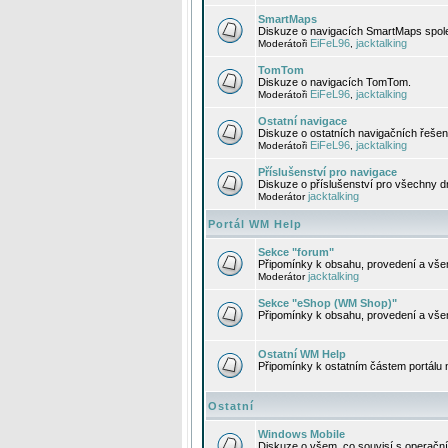
SmartMaps
Diskuze o navigacích SmartMaps spole
EiFeL96
jacktalking
Moderátoři
,
TomTom
Diskuze o navigacích TomTom.
EiFeL96
jacktalking
Moderátoři
,
Ostatní navigace
Diskuze o ostatních navigačních řešen
EiFeL96
jacktalking
Moderátoři
,
Příslušenství pro navigace
Diskuze o příslušenství pro všechny d
jacktalking
Moderátor
Portál WM Help
Sekce "forum"
Připomínky k obsahu, provedení a vše
jacktalking
Moderátor
Sekce "eShop (WM Shop)"
Připomínky k obsahu, provedení a vše
Ostatní WM Help
Připomínky k ostatním částem portálu
Ostatní
Windows Mobile
Diskuze o všem, co souvisí s operačn