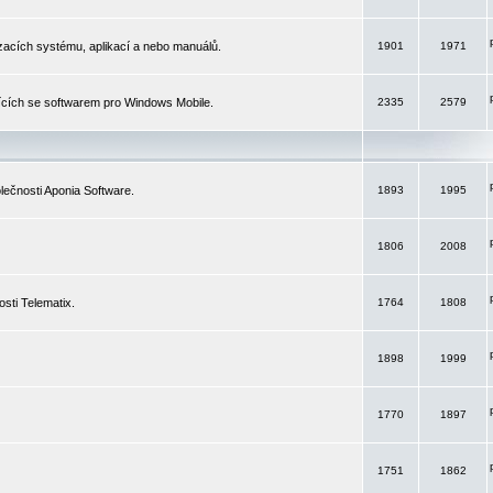
izacích systému, aplikací a nebo manuálů.
1901
1971
ících se softwarem pro Windows Mobile.
2335
2579
ečnosti Aponia Software.
1893
1995
1806
2008
sti Telematix.
1764
1808
1898
1999
1770
1897
1751
1862