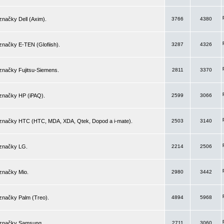
značky Dell (Axim).
3766
4380
značky E-TEN (Glofiish).
3287
4326
značky Fujitsu-Siemens.
2811
3370
 značky HP (iPAQ).
2599
3066
 značky HTC (HTC, MDA, XDA, Qtek, Dopod a i-mate).
2503
3140
 značky LG.
2214
2506
značky Mio.
2980
3442
značky Palm (Treo).
4894
5968
 značky Samsung.
2711
3060