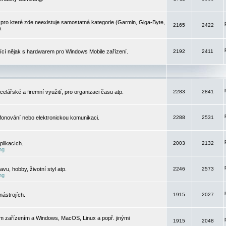
pro které zde neexistuje samostatná kategorie (Garmin, Giga-Byte,
2165
2422
).
jící nějak s hardwarem pro Windows Mobile zařízení.
2192
2411
elářské a firemní využití, pro organizaci času atp.
2283
2841
efonování nebo elektronickou komunikaci.
2288
2531
likacích.
2003
2132
ng
vu, hobby, životní styl atp.
2246
2573
ng
ástrojích.
1915
2027
m zařízením a Windows, MacOS, Linux a popř. jinými
1915
2048