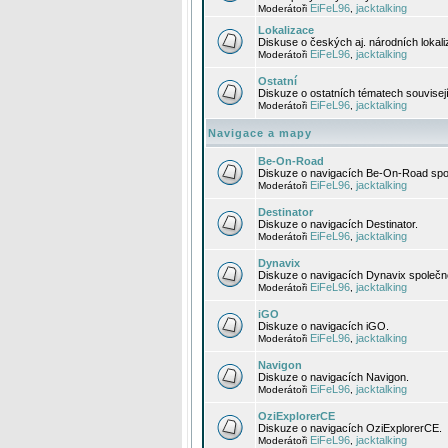
EiFeL96
jacktalking
Moderátoři
,
Lokalizace
Diskuse o českých aj. národních lokal
EiFeL96
jacktalking
Moderátoři
,
Ostatní
Diskuze o ostatních tématech souvisej
EiFeL96
jacktalking
Moderátoři
,
Navigace a mapy
Be-On-Road
Diskuze o navigacích Be-On-Road spol
EiFeL96
jacktalking
Moderátoři
,
Destinator
Diskuze o navigacích Destinator.
EiFeL96
jacktalking
Moderátoři
,
Dynavix
Diskuze o navigacích Dynavix společno
EiFeL96
jacktalking
Moderátoři
,
iGO
Diskuze o navigacích iGO.
EiFeL96
jacktalking
Moderátoři
,
Navigon
Diskuze o navigacích Navigon.
EiFeL96
jacktalking
Moderátoři
,
OziExplorerCE
Diskuze o navigacích OziExplorerCE.
EiFeL96
jacktalking
Moderátoři
,