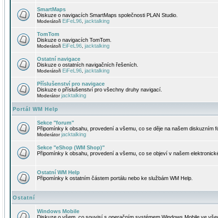
SmartMaps
Diskuze o navigacích SmartMaps společnosti PLAN Studio.
EiFeL96
jacktalking
Moderátoři
,
TomTom
Diskuze o navigacích TomTom.
EiFeL96
jacktalking
Moderátoři
,
Ostatní navigace
Diskuze o ostatních navigačních řešeních.
EiFeL96
jacktalking
Moderátoři
,
Příslušenství pro navigace
Diskuze o příslušenství pro všechny druhy navigací.
jacktalking
Moderátor
Portál WM Help
Sekce "forum"
Připomínky k obsahu, provedení a všemu, co se děje na našem diskuzním f
jacktalking
Moderátor
Sekce "eShop (WM Shop)"
Připomínky k obsahu, provedení a všemu, co se objeví v našem elektronic
Ostatní WM Help
Připomínky k ostatním částem portálu nebo ke službám WM Help.
Ostatní
Windows Mobile
Diskuze o všem, co souvisí s operačním systémem Windows Mobile ve všec