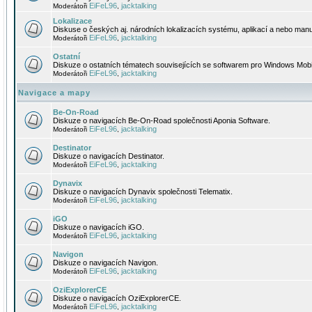
EiFeL96
jacktalking
Moderátoři
,
Lokalizace
Diskuse o českých aj. národních lokalizacích systému, aplikací a nebo manu
EiFeL96
jacktalking
Moderátoři
,
Ostatní
Diskuze o ostatních tématech souvisejících se softwarem pro Windows Mobi
EiFeL96
jacktalking
Moderátoři
,
Navigace a mapy
Be-On-Road
Diskuze o navigacích Be-On-Road společnosti Aponia Software.
EiFeL96
jacktalking
Moderátoři
,
Destinator
Diskuze o navigacích Destinator.
EiFeL96
jacktalking
Moderátoři
,
Dynavix
Diskuze o navigacích Dynavix společnosti Telematix.
EiFeL96
jacktalking
Moderátoři
,
iGO
Diskuze o navigacích iGO.
EiFeL96
jacktalking
Moderátoři
,
Navigon
Diskuze o navigacích Navigon.
EiFeL96
jacktalking
Moderátoři
,
OziExplorerCE
Diskuze o navigacích OziExplorerCE.
EiFeL96
jacktalking
Moderátoři
,