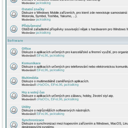
jacktalking
Moderátor
Ostatní značky
Diskuze o Windows Mobile zařízeních, pro které zde neexistuje samostatná 
Motorola, Symbol, Toshiba, Yakumo, ...).
jacktalking
Moderátor
Příslušenství
Obtížně zařaditelné příspěvky související nějak s hardwarem pro Windows M
jacktalking
Moderátor
Software
Office
Diskuze o aplikacích určených pro kancelářské a firemní využití, pro organiz
EiFeL96
jacktalking
Moderátoři
,
Komunikace
Diskuze o aplikacích určených pro telefonování nebo elektronickou komunika
EiFeL96
jacktalking
Moderátoři
,
Multimédia
Diskuze o multimediálně zaměřených aplikacích.
cHaOOs
EiFeL96
jacktalking
Moderátoři
,
,
Hry a volný čas
Diskuze o aplikacích určených pro zábavu, hobby, životní styl atp.
cHaOOs
EiFeL96
jacktalking
Moderátoři
,
,
Utility
Diskuze o nejrůznějších softwarových nástrojích.
EiFeL96
jacktalking
Moderátoři
,
Synchronizace
Diskuze o synchronizaci mezi kapesním zařízením a Windows, MacOS, Linux
desktopovými systémy.