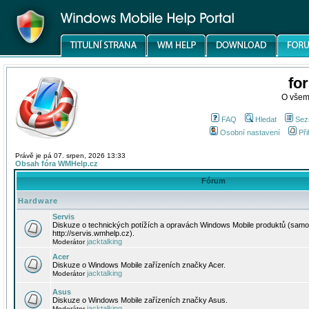
fo
O všem
FAQ
Hledat
Sez
Osobní nastavení
Při
Právě je pá 07. srpen, 2026 13:33
Obsah fóra WMHelp.cz
Fórum
Hardware
Servis
Diskuze o technických potížích a opravách Windows Mobile produktů (samo
http://servis.wmhelp.cz).
jacktalking
Moderátor
Acer
Diskuze o Windows Mobile zařízeních značky Acer.
jacktalking
Moderátor
Asus
Diskuze o Windows Mobile zařízeních značky Asus.
jacktalking
Moderátor