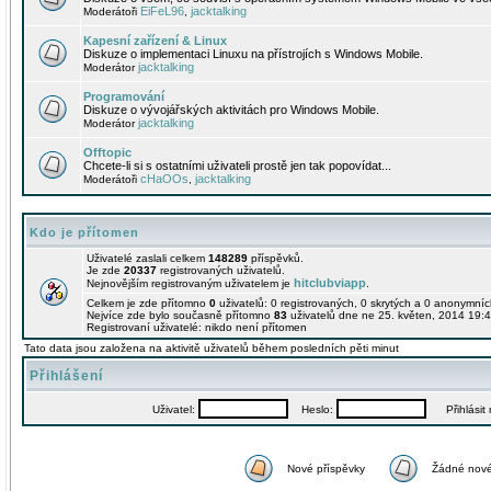
EiFeL96
jacktalking
Moderátoři
,
Kapesní zařízení & Linux
Diskuze o implementaci Linuxu na přístrojích s Windows Mobile.
jacktalking
Moderátor
Programování
Diskuze o vývojářských aktivitách pro Windows Mobile.
jacktalking
Moderátor
Offtopic
Chcete-li si s ostatními uživateli prostě jen tak popovídat...
cHaOOs
jacktalking
Moderátoři
,
Kdo je přítomen
Uživatelé zaslali celkem
148289
příspěvků.
Je zde
20337
registrovaných uživatelů.
hitclubviapp
Nejnovějším registrovaným uživatelem je
.
Celkem je zde přítomno
0
uživatelů: 0 registrovaných, 0 skrytých a 0 anonymní
Nejvíce zde bylo současně přítomno
83
uživatelů dne ne 25. květen, 2014 19:4
Registrovaní uživatelé: nikdo není přítomen
Tato data jsou založena na aktivitě uživatelů během posledních pěti minut
Přihlášení
Uživatel:
Heslo:
Přihlásit m
Nové příspěvky
Žádné nové