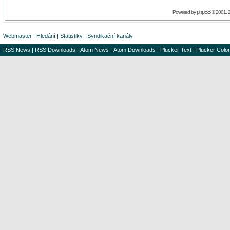
phpBB
Powered by
© 2001, 
Webmaster
|
Hledání
|
Statistiky
|
Syndikační kanály
RSS News
|
RSS Downloads
|
Atom News
|
Atom Downloads
|
Plucker Text
|
Plucker Color