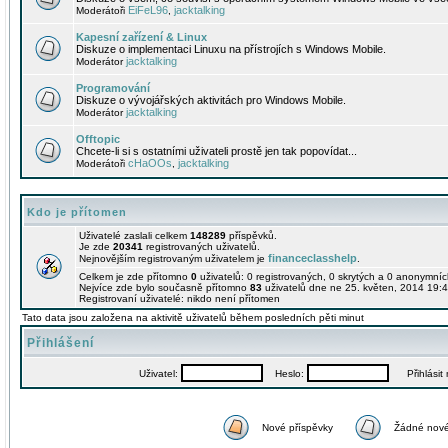
EiFeL96
jacktalking
Moderátoři
,
Kapesní zařízení & Linux
Diskuze o implementaci Linuxu na přístrojích s Windows Mobile.
jacktalking
Moderátor
Programování
Diskuze o vývojářských aktivitách pro Windows Mobile.
jacktalking
Moderátor
Offtopic
Chcete-li si s ostatními uživateli prostě jen tak popovídat...
cHaOOs
jacktalking
Moderátoři
,
Kdo je přítomen
Uživatelé zaslali celkem
148289
příspěvků.
Je zde
20341
registrovaných uživatelů.
financeclasshelp
Nejnovějším registrovaným uživatelem je
.
Celkem je zde přítomno
0
uživatelů: 0 registrovaných, 0 skrytých a 0 anonymní
Nejvíce zde bylo současně přítomno
83
uživatelů dne ne 25. květen, 2014 19:4
Registrovaní uživatelé: nikdo není přítomen
Tato data jsou založena na aktivitě uživatelů během posledních pěti minut
Přihlášení
Uživatel:
Heslo:
Přihlásit m
Nové příspěvky
Žádné nové