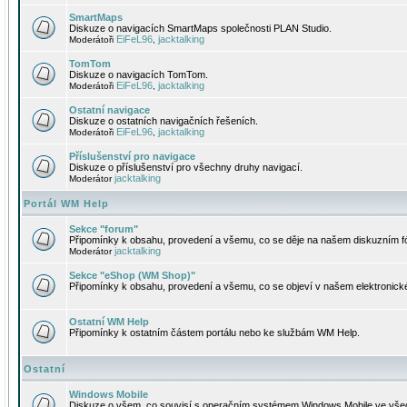
SmartMaps
Diskuze o navigacích SmartMaps společnosti PLAN Studio.
EiFeL96
jacktalking
Moderátoři
,
TomTom
Diskuze o navigacích TomTom.
EiFeL96
jacktalking
Moderátoři
,
Ostatní navigace
Diskuze o ostatních navigačních řešeních.
EiFeL96
jacktalking
Moderátoři
,
Příslušenství pro navigace
Diskuze o příslušenství pro všechny druhy navigací.
jacktalking
Moderátor
Portál WM Help
Sekce "forum"
Připomínky k obsahu, provedení a všemu, co se děje na našem diskuzním f
jacktalking
Moderátor
Sekce "eShop (WM Shop)"
Připomínky k obsahu, provedení a všemu, co se objeví v našem elektronic
Ostatní WM Help
Připomínky k ostatním částem portálu nebo ke službám WM Help.
Ostatní
Windows Mobile
Diskuze o všem, co souvisí s operačním systémem Windows Mobile ve všec