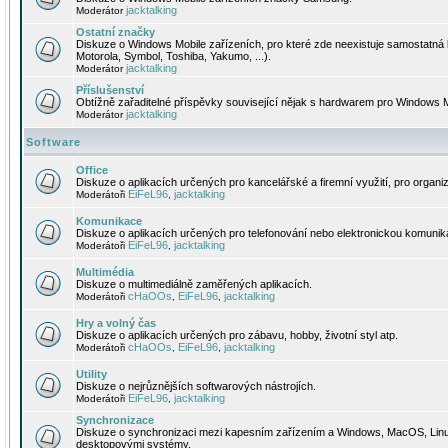
jacktalking
Moderátor
Ostatní značky
Diskuze o Windows Mobile zařízeních, pro které zde neexistuje samostatná 
Motorola, Symbol, Toshiba, Yakumo, ...).
jacktalking
Moderátor
Příslušenství
Obtížně zařaditelné příspěvky související nějak s hardwarem pro Windows M
jacktalking
Moderátor
Software
Office
Diskuze o aplikacích určených pro kancelářské a firemní využití, pro organiz
EiFeL96
jacktalking
Moderátoři
,
Komunikace
Diskuze o aplikacích určených pro telefonování nebo elektronickou komunika
EiFeL96
jacktalking
Moderátoři
,
Multimédia
Diskuze o multimediálně zaměřených aplikacích.
cHaOOs
EiFeL96
jacktalking
Moderátoři
,
,
Hry a volný čas
Diskuze o aplikacích určených pro zábavu, hobby, životní styl atp.
cHaOOs
EiFeL96
jacktalking
Moderátoři
,
,
Utility
Diskuze o nejrůznějších softwarových nástrojích.
EiFeL96
jacktalking
Moderátoři
,
Synchronizace
Diskuze o synchronizaci mezi kapesním zařízením a Windows, MacOS, Linux
desktopovými systémy.