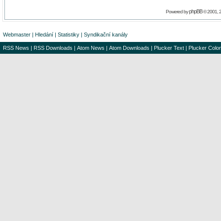
phpBB
Powered by
© 2001, 
Webmaster
|
Hledání
|
Statistiky
|
Syndikační kanály
RSS News
|
RSS Downloads
|
Atom News
|
Atom Downloads
|
Plucker Text
|
Plucker Color