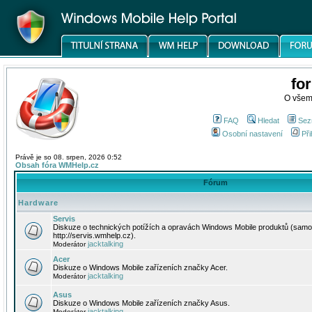
fo
O všem
FAQ
Hledat
Sez
Osobní nastavení
Při
Právě je so 08. srpen, 2026 0:52
Obsah fóra WMHelp.cz
Fórum
Hardware
Servis
Diskuze o technických potížích a opravách Windows Mobile produktů (samo
http://servis.wmhelp.cz).
jacktalking
Moderátor
Acer
Diskuze o Windows Mobile zařízeních značky Acer.
jacktalking
Moderátor
Asus
Diskuze o Windows Mobile zařízeních značky Asus.
jacktalking
Moderátor