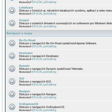
EiFeL96
jacktalking
Moderátoři
,
Lokalizace
Diskuse o českých aj. národních lokalizacích systému, aplikací a nebo manu
EiFeL96
jacktalking
Moderátoři
,
Ostatní
Diskuze o ostatních tématech souvisejících se softwarem pro Windows Mobi
EiFeL96
jacktalking
Moderátoři
,
Navigace a mapy
Be-On-Road
Diskuze o navigacích Be-On-Road společnosti Aponia Software.
EiFeL96
jacktalking
Moderátoři
,
Destinator
Diskuze o navigacích Destinator.
EiFeL96
jacktalking
Moderátoři
,
Dynavix
Diskuze o navigacích Dynavix společnosti Telematix.
EiFeL96
jacktalking
Moderátoři
,
iGO
Diskuze o navigacích iGO.
EiFeL96
jacktalking
Moderátoři
,
Navigon
Diskuze o navigacích Navigon.
EiFeL96
jacktalking
Moderátoři
,
OziExplorerCE
Diskuze o navigacích OziExplorerCE.
EiFeL96
jacktalking
Moderátoři
,