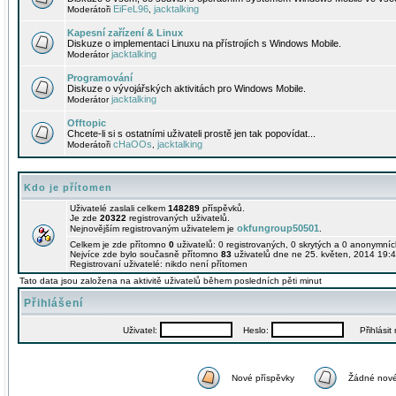
EiFeL96
jacktalking
Moderátoři
,
Kapesní zařízení & Linux
Diskuze o implementaci Linuxu na přístrojích s Windows Mobile.
jacktalking
Moderátor
Programování
Diskuze o vývojářských aktivitách pro Windows Mobile.
jacktalking
Moderátor
Offtopic
Chcete-li si s ostatními uživateli prostě jen tak popovídat...
cHaOOs
jacktalking
Moderátoři
,
Kdo je přítomen
Uživatelé zaslali celkem
148289
příspěvků.
Je zde
20322
registrovaných uživatelů.
okfungroup50501
Nejnovějším registrovaným uživatelem je
.
Celkem je zde přítomno
0
uživatelů: 0 registrovaných, 0 skrytých a 0 anonymní
Nejvíce zde bylo současně přítomno
83
uživatelů dne ne 25. květen, 2014 19:4
Registrovaní uživatelé: nikdo není přítomen
Tato data jsou založena na aktivitě uživatelů během posledních pěti minut
Přihlášení
Uživatel:
Heslo:
Přihlásit m
Nové příspěvky
Žádné nové