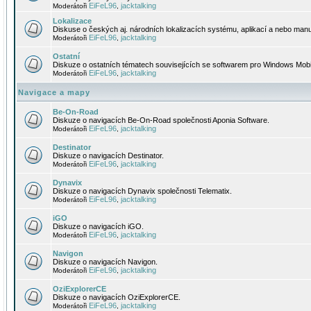
EiFeL96
jacktalking
Moderátoři
,
Lokalizace
Diskuse o českých aj. národních lokalizacích systému, aplikací a nebo manu
EiFeL96
jacktalking
Moderátoři
,
Ostatní
Diskuze o ostatních tématech souvisejících se softwarem pro Windows Mobi
EiFeL96
jacktalking
Moderátoři
,
Navigace a mapy
Be-On-Road
Diskuze o navigacích Be-On-Road společnosti Aponia Software.
EiFeL96
jacktalking
Moderátoři
,
Destinator
Diskuze o navigacích Destinator.
EiFeL96
jacktalking
Moderátoři
,
Dynavix
Diskuze o navigacích Dynavix společnosti Telematix.
EiFeL96
jacktalking
Moderátoři
,
iGO
Diskuze o navigacích iGO.
EiFeL96
jacktalking
Moderátoři
,
Navigon
Diskuze o navigacích Navigon.
EiFeL96
jacktalking
Moderátoři
,
OziExplorerCE
Diskuze o navigacích OziExplorerCE.
EiFeL96
jacktalking
Moderátoři
,