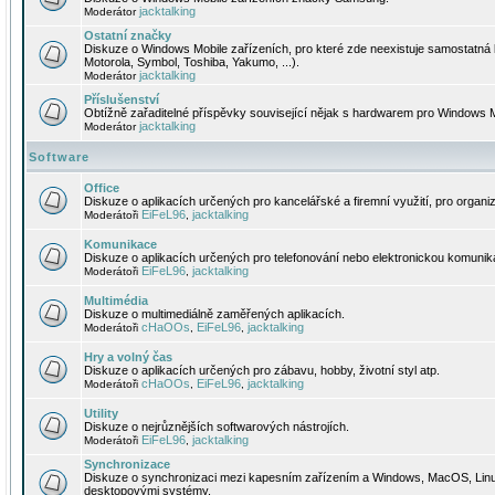
jacktalking
Moderátor
Ostatní značky
Diskuze o Windows Mobile zařízeních, pro které zde neexistuje samostatná 
Motorola, Symbol, Toshiba, Yakumo, ...).
jacktalking
Moderátor
Příslušenství
Obtížně zařaditelné příspěvky související nějak s hardwarem pro Windows M
jacktalking
Moderátor
Software
Office
Diskuze o aplikacích určených pro kancelářské a firemní využití, pro organiz
EiFeL96
jacktalking
Moderátoři
,
Komunikace
Diskuze o aplikacích určených pro telefonování nebo elektronickou komunika
EiFeL96
jacktalking
Moderátoři
,
Multimédia
Diskuze o multimediálně zaměřených aplikacích.
cHaOOs
EiFeL96
jacktalking
Moderátoři
,
,
Hry a volný čas
Diskuze o aplikacích určených pro zábavu, hobby, životní styl atp.
cHaOOs
EiFeL96
jacktalking
Moderátoři
,
,
Utility
Diskuze o nejrůznějších softwarových nástrojích.
EiFeL96
jacktalking
Moderátoři
,
Synchronizace
Diskuze o synchronizaci mezi kapesním zařízením a Windows, MacOS, Linux
desktopovými systémy.