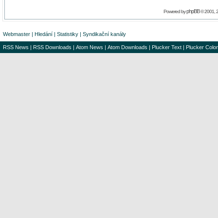
phpBB
Powered by
© 2001, 
Webmaster
|
Hledání
|
Statistiky
|
Syndikační kanály
RSS News
|
RSS Downloads
|
Atom News
|
Atom Downloads
|
Plucker Text
|
Plucker Color