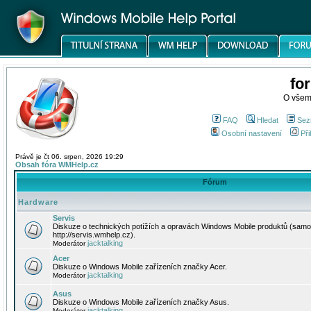
fo
O všem
FAQ
Hledat
Sez
Osobní nastavení
Při
Právě je čt 06. srpen, 2026 19:29
Obsah fóra WMHelp.cz
Fórum
Hardware
Servis
Diskuze o technických potížích a opravách Windows Mobile produktů (samo
http://servis.wmhelp.cz).
jacktalking
Moderátor
Acer
Diskuze o Windows Mobile zařízeních značky Acer.
jacktalking
Moderátor
Asus
Diskuze o Windows Mobile zařízeních značky Asus.
jacktalking
Moderátor