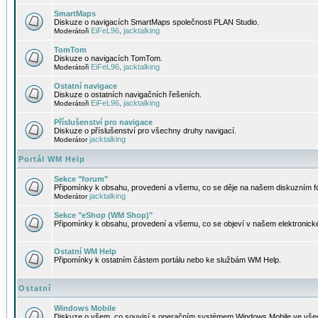
SmartMaps
Diskuze o navigacích SmartMaps společnosti PLAN Studio.
EiFeL96
jacktalking
Moderátoři
,
TomTom
Diskuze o navigacích TomTom.
EiFeL96
jacktalking
Moderátoři
,
Ostatní navigace
Diskuze o ostatních navigačních řešeních.
EiFeL96
jacktalking
Moderátoři
,
Příslušenství pro navigace
Diskuze o příslušenství pro všechny druhy navigací.
jacktalking
Moderátor
Portál WM Help
Sekce "forum"
Připomínky k obsahu, provedení a všemu, co se děje na našem diskuzním f
jacktalking
Moderátor
Sekce "eShop (WM Shop)"
Připomínky k obsahu, provedení a všemu, co se objeví v našem elektronic
Ostatní WM Help
Připomínky k ostatním částem portálu nebo ke službám WM Help.
Ostatní
Windows Mobile
Diskuze o všem, co souvisí s operačním systémem Windows Mobile ve všec