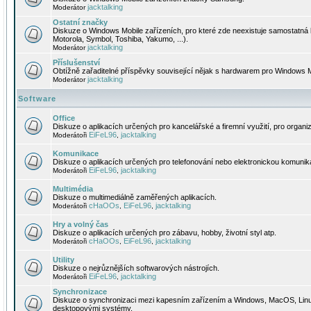
jacktalking
Moderátor
Ostatní značky
Diskuze o Windows Mobile zařízeních, pro které zde neexistuje samostatná 
Motorola, Symbol, Toshiba, Yakumo, ...).
jacktalking
Moderátor
Příslušenství
Obtížně zařaditelné příspěvky související nějak s hardwarem pro Windows M
jacktalking
Moderátor
Software
Office
Diskuze o aplikacích určených pro kancelářské a firemní využití, pro organiz
EiFeL96
jacktalking
Moderátoři
,
Komunikace
Diskuze o aplikacích určených pro telefonování nebo elektronickou komunika
EiFeL96
jacktalking
Moderátoři
,
Multimédia
Diskuze o multimediálně zaměřených aplikacích.
cHaOOs
EiFeL96
jacktalking
Moderátoři
,
,
Hry a volný čas
Diskuze o aplikacích určených pro zábavu, hobby, životní styl atp.
cHaOOs
EiFeL96
jacktalking
Moderátoři
,
,
Utility
Diskuze o nejrůznějších softwarových nástrojích.
EiFeL96
jacktalking
Moderátoři
,
Synchronizace
Diskuze o synchronizaci mezi kapesním zařízením a Windows, MacOS, Linux
desktopovými systémy.