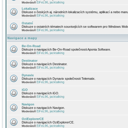
EiFeL96
jacktalking
Moderátoři
,
Lokalizace
Diskuse o českých aj. národních lokalizacích systému, aplikací a nebo manu
EiFeL96
jacktalking
Moderátoři
,
Ostatní
Diskuze o ostatních tématech souvisejících se softwarem pro Windows Mobi
EiFeL96
jacktalking
Moderátoři
,
Navigace a mapy
Be-On-Road
Diskuze o navigacích Be-On-Road společnosti Aponia Software.
EiFeL96
jacktalking
Moderátoři
,
Destinator
Diskuze o navigacích Destinator.
EiFeL96
jacktalking
Moderátoři
,
Dynavix
Diskuze o navigacích Dynavix společnosti Telematix.
EiFeL96
jacktalking
Moderátoři
,
iGO
Diskuze o navigacích iGO.
EiFeL96
jacktalking
Moderátoři
,
Navigon
Diskuze o navigacích Navigon.
EiFeL96
jacktalking
Moderátoři
,
OziExplorerCE
Diskuze o navigacích OziExplorerCE.
EiFeL96
jacktalking
Moderátoři
,