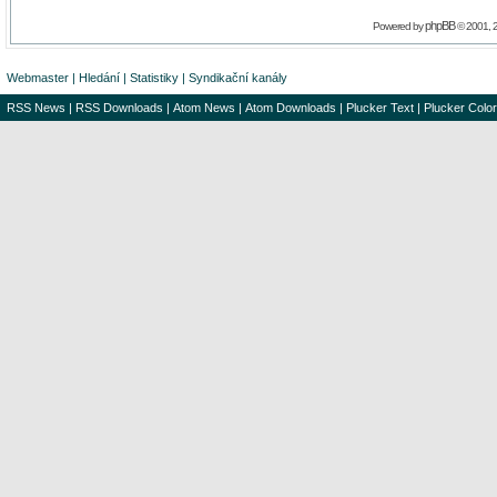
phpBB
Powered by
© 2001, 
Webmaster
|
Hledání
|
Statistiky
|
Syndikační kanály
RSS News
|
RSS Downloads
|
Atom News
|
Atom Downloads
|
Plucker Text
|
Plucker Color