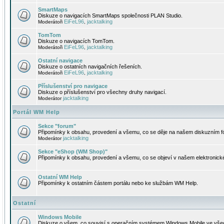
SmartMaps
Diskuze o navigacích SmartMaps společnosti PLAN Studio.
EiFeL96
jacktalking
Moderátoři
,
TomTom
Diskuze o navigacích TomTom.
EiFeL96
jacktalking
Moderátoři
,
Ostatní navigace
Diskuze o ostatních navigačních řešeních.
EiFeL96
jacktalking
Moderátoři
,
Příslušenství pro navigace
Diskuze o příslušenství pro všechny druhy navigací.
jacktalking
Moderátor
Portál WM Help
Sekce "forum"
Připomínky k obsahu, provedení a všemu, co se děje na našem diskuzním f
jacktalking
Moderátor
Sekce "eShop (WM Shop)"
Připomínky k obsahu, provedení a všemu, co se objeví v našem elektronic
Ostatní WM Help
Připomínky k ostatním částem portálu nebo ke službám WM Help.
Ostatní
Windows Mobile
Diskuze o všem, co souvisí s operačním systémem Windows Mobile ve všec