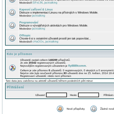
EiFeL96
jacktalking
Moderátoři
,
Kapesní zařízení & Linux
Diskuze o implementaci Linuxu na přístrojích s Windows Mobile.
jacktalking
Moderátor
Programování
Diskuze o vývojářských aktivitách pro Windows Mobile.
jacktalking
Moderátor
Offtopic
Chcete-li si s ostatními uživateli prostě jen tak popovídat...
cHaOOs
jacktalking
Moderátoři
,
Kdo je přítomen
Uživatelé zaslali celkem
148289
příspěvků.
Je zde
20342
registrovaných uživatelů.
fly8889comm
Nejnovějším registrovaným uživatelem je
.
Celkem je zde přítomno
0
uživatelů: 0 registrovaných, 0 skrytých a 0 anonymní
Nejvíce zde bylo současně přítomno
83
uživatelů dne ne 25. květen, 2014 19:4
Registrovaní uživatelé: nikdo není přítomen
Tato data jsou založena na aktivitě uživatelů během posledních pěti minut
Přihlášení
Uživatel:
Heslo:
Přihlásit m
Nové příspěvky
Žádné nové