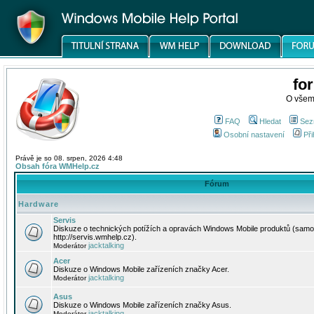
fo
O všem
FAQ
Hledat
Sez
Osobní nastavení
Při
Právě je so 08. srpen, 2026 4:48
Obsah fóra WMHelp.cz
Fórum
Hardware
Servis
Diskuze o technických potížích a opravách Windows Mobile produktů (samo
http://servis.wmhelp.cz).
jacktalking
Moderátor
Acer
Diskuze o Windows Mobile zařízeních značky Acer.
jacktalking
Moderátor
Asus
Diskuze o Windows Mobile zařízeních značky Asus.
jacktalking
Moderátor