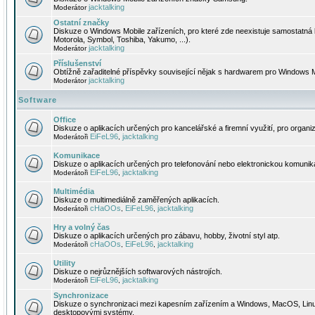
jacktalking
Moderátor
Ostatní značky
Diskuze o Windows Mobile zařízeních, pro které zde neexistuje samostatná 
Motorola, Symbol, Toshiba, Yakumo, ...).
jacktalking
Moderátor
Příslušenství
Obtížně zařaditelné příspěvky související nějak s hardwarem pro Windows M
jacktalking
Moderátor
Software
Office
Diskuze o aplikacích určených pro kancelářské a firemní využití, pro organiz
EiFeL96
jacktalking
Moderátoři
,
Komunikace
Diskuze o aplikacích určených pro telefonování nebo elektronickou komunika
EiFeL96
jacktalking
Moderátoři
,
Multimédia
Diskuze o multimediálně zaměřených aplikacích.
cHaOOs
EiFeL96
jacktalking
Moderátoři
,
,
Hry a volný čas
Diskuze o aplikacích určených pro zábavu, hobby, životní styl atp.
cHaOOs
EiFeL96
jacktalking
Moderátoři
,
,
Utility
Diskuze o nejrůznějších softwarových nástrojích.
EiFeL96
jacktalking
Moderátoři
,
Synchronizace
Diskuze o synchronizaci mezi kapesním zařízením a Windows, MacOS, Linux
desktopovými systémy.