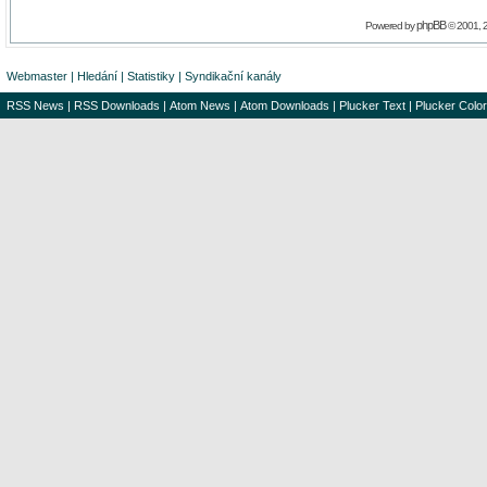
phpBB
Powered by
© 2001, 
Webmaster
|
Hledání
|
Statistiky
|
Syndikační kanály
RSS News
|
RSS Downloads
|
Atom News
|
Atom Downloads
|
Plucker Text
|
Plucker Color