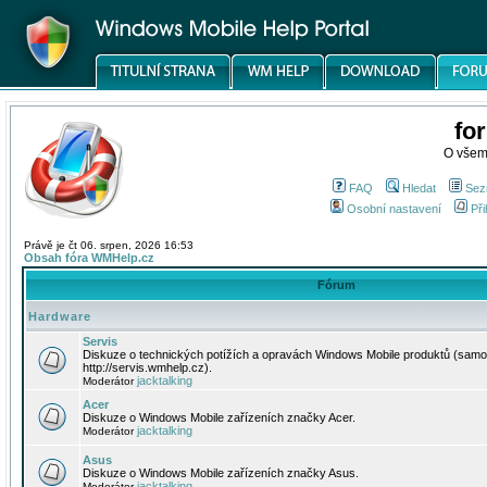
fo
O všem
FAQ
Hledat
Sez
Osobní nastavení
Při
Právě je čt 06. srpen, 2026 16:53
Obsah fóra WMHelp.cz
Fórum
Hardware
Servis
Diskuze o technických potížích a opravách Windows Mobile produktů (samo
http://servis.wmhelp.cz).
jacktalking
Moderátor
Acer
Diskuze o Windows Mobile zařízeních značky Acer.
jacktalking
Moderátor
Asus
Diskuze o Windows Mobile zařízeních značky Asus.
jacktalking
Moderátor