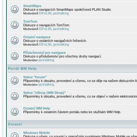
SmartMaps
Diskuze o navigacích SmartMaps společnosti PLAN Studio.
EiFeL96
jacktalking
Moderátoři
,
TomTom
Diskuze o navigacích TomTom.
EiFeL96
jacktalking
Moderátoři
,
Ostatní navigace
Diskuze o ostatních navigačních řešeních.
EiFeL96
jacktalking
Moderátoři
,
Příslušenství pro navigace
Diskuze o příslušenství pro všechny druhy navigací.
jacktalking
Moderátor
Portál WM Help
Sekce "forum"
Připomínky k obsahu, provedení a všemu, co se děje na našem diskuzním f
jacktalking
Moderátor
Sekce "eShop (WM Shop)"
Připomínky k obsahu, provedení a všemu, co se objeví v našem elektronic
Ostatní WM Help
Připomínky k ostatním částem portálu nebo ke službám WM Help.
Ostatní
Windows Mobile
Diskuze o všem, co souvisí s operačním systémem Windows Mobile ve všec