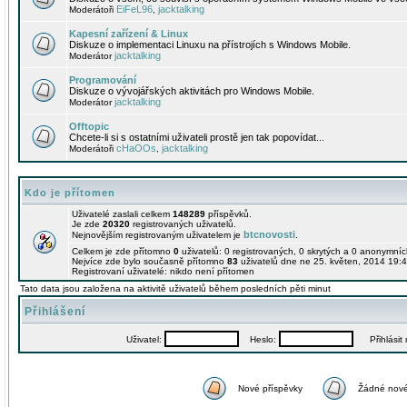
EiFeL96
jacktalking
Moderátoři
,
Kapesní zařízení & Linux
Diskuze o implementaci Linuxu na přístrojích s Windows Mobile.
jacktalking
Moderátor
Programování
Diskuze o vývojářských aktivitách pro Windows Mobile.
jacktalking
Moderátor
Offtopic
Chcete-li si s ostatními uživateli prostě jen tak popovídat...
cHaOOs
jacktalking
Moderátoři
,
Kdo je přítomen
Uživatelé zaslali celkem
148289
příspěvků.
Je zde
20320
registrovaných uživatelů.
btcnovosti
Nejnovějším registrovaným uživatelem je
.
Celkem je zde přítomno
0
uživatelů: 0 registrovaných, 0 skrytých a 0 anonymní
Nejvíce zde bylo současně přítomno
83
uživatelů dne ne 25. květen, 2014 19:4
Registrovaní uživatelé: nikdo není přítomen
Tato data jsou založena na aktivitě uživatelů během posledních pěti minut
Přihlášení
Uživatel:
Heslo:
Přihlásit m
Nové příspěvky
Žádné nové