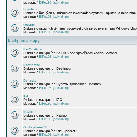
EiFeL96
jacktalking
Moderátoři
,
Lokalizace
Diskuse o českých aj. národních lokalizacích systému, aplikací a nebo manu
EiFeL96
jacktalking
Moderátoři
,
Ostatní
Diskuze o ostatních tématech souvisejících se softwarem pro Windows Mobi
EiFeL96
jacktalking
Moderátoři
,
Navigace a mapy
Be-On-Road
Diskuze o navigacích Be-On-Road společnosti Aponia Software.
EiFeL96
jacktalking
Moderátoři
,
Destinator
Diskuze o navigacích Destinator.
EiFeL96
jacktalking
Moderátoři
,
Dynavix
Diskuze o navigacích Dynavix společnosti Telematix.
EiFeL96
jacktalking
Moderátoři
,
iGO
Diskuze o navigacích iGO.
EiFeL96
jacktalking
Moderátoři
,
Navigon
Diskuze o navigacích Navigon.
EiFeL96
jacktalking
Moderátoři
,
OziExplorerCE
Diskuze o navigacích OziExplorerCE.
EiFeL96
jacktalking
Moderátoři
,