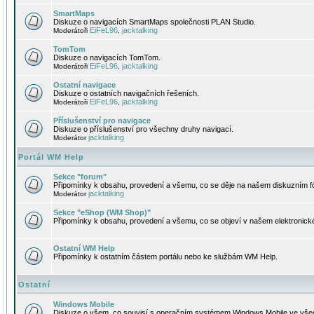
SmartMaps
Diskuze o navigacích SmartMaps společnosti PLAN Studio.
EiFeL96
jacktalking
Moderátoři
,
TomTom
Diskuze o navigacích TomTom.
EiFeL96
jacktalking
Moderátoři
,
Ostatní navigace
Diskuze o ostatních navigačních řešeních.
EiFeL96
jacktalking
Moderátoři
,
Příslušenství pro navigace
Diskuze o příslušenství pro všechny druhy navigací.
jacktalking
Moderátor
Portál WM Help
Sekce "forum"
Připomínky k obsahu, provedení a všemu, co se děje na našem diskuzním f
jacktalking
Moderátor
Sekce "eShop (WM Shop)"
Připomínky k obsahu, provedení a všemu, co se objeví v našem elektronic
Ostatní WM Help
Připomínky k ostatním částem portálu nebo ke službám WM Help.
Ostatní
Windows Mobile
Diskuze o všem, co souvisí s operačním systémem Windows Mobile ve všec