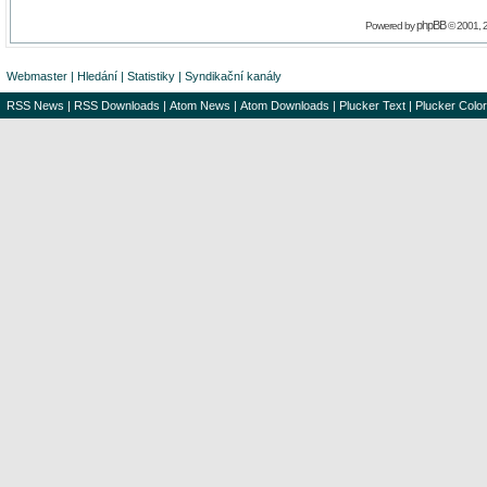
phpBB
Powered by
© 2001, 
Webmaster
|
Hledání
|
Statistiky
|
Syndikační kanály
RSS News
|
RSS Downloads
|
Atom News
|
Atom Downloads
|
Plucker Text
|
Plucker Color