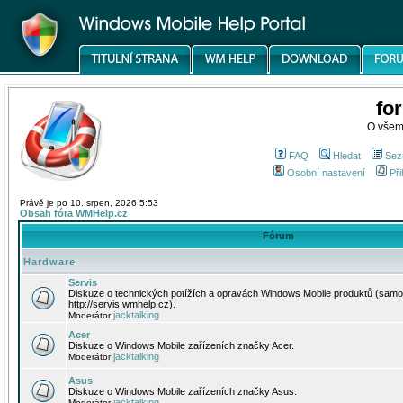
fo
O všem
FAQ
Hledat
Sez
Osobní nastavení
Při
Právě je po 10. srpen, 2026 5:53
Obsah fóra WMHelp.cz
Fórum
Hardware
Servis
Diskuze o technických potížích a opravách Windows Mobile produktů (samo
http://servis.wmhelp.cz).
jacktalking
Moderátor
Acer
Diskuze o Windows Mobile zařízeních značky Acer.
jacktalking
Moderátor
Asus
Diskuze o Windows Mobile zařízeních značky Asus.
jacktalking
Moderátor