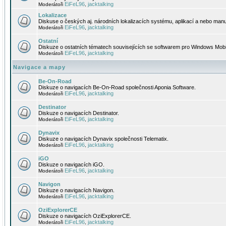
EiFeL96
jacktalking
Moderátoři
,
Lokalizace
Diskuse o českých aj. národních lokalizacích systému, aplikací a nebo manu
EiFeL96
jacktalking
Moderátoři
,
Ostatní
Diskuze o ostatních tématech souvisejících se softwarem pro Windows Mobi
EiFeL96
jacktalking
Moderátoři
,
Navigace a mapy
Be-On-Road
Diskuze o navigacích Be-On-Road společnosti Aponia Software.
EiFeL96
jacktalking
Moderátoři
,
Destinator
Diskuze o navigacích Destinator.
EiFeL96
jacktalking
Moderátoři
,
Dynavix
Diskuze o navigacích Dynavix společnosti Telematix.
EiFeL96
jacktalking
Moderátoři
,
iGO
Diskuze o navigacích iGO.
EiFeL96
jacktalking
Moderátoři
,
Navigon
Diskuze o navigacích Navigon.
EiFeL96
jacktalking
Moderátoři
,
OziExplorerCE
Diskuze o navigacích OziExplorerCE.
EiFeL96
jacktalking
Moderátoři
,