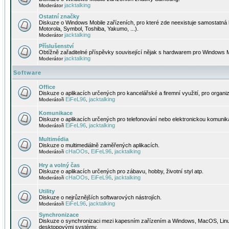
jacktalking
Moderátor
Ostatní značky
Diskuze o Windows Mobile zařízeních, pro které zde neexistuje samostatná 
Motorola, Symbol, Toshiba, Yakumo, ...).
jacktalking
Moderátor
Příslušenství
Obtížně zařaditelné příspěvky související nějak s hardwarem pro Windows M
jacktalking
Moderátor
Software
Office
Diskuze o aplikacích určených pro kancelářské a firemní využití, pro organiz
EiFeL96
jacktalking
Moderátoři
,
Komunikace
Diskuze o aplikacích určených pro telefonování nebo elektronickou komunika
EiFeL96
jacktalking
Moderátoři
,
Multimédia
Diskuze o multimediálně zaměřených aplikacích.
cHaOOs
EiFeL96
jacktalking
Moderátoři
,
,
Hry a volný čas
Diskuze o aplikacích určených pro zábavu, hobby, životní styl atp.
cHaOOs
EiFeL96
jacktalking
Moderátoři
,
,
Utility
Diskuze o nejrůznějších softwarových nástrojích.
EiFeL96
jacktalking
Moderátoři
,
Synchronizace
Diskuze o synchronizaci mezi kapesním zařízením a Windows, MacOS, Linux
desktopovými systémy.