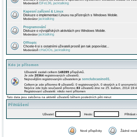
EiFeL96
jacktalking
Moderátoři
,
Kapesní zařízení & Linux
Diskuze o implementaci Linuxu na přístrojích s Windows Mobile.
jacktalking
Moderátor
Programování
Diskuze o vývojářských aktivitách pro Windows Mobile.
jacktalking
Moderátor
Offtopic
Chcete-li si s ostatními uživateli prostě jen tak popovídat...
cHaOOs
jacktalking
Moderátoři
,
Kdo je přítomen
Uživatelé zaslali celkem
148289
příspěvků.
Je zde
20364
registrovaných uživatelů.
sonclubcasino01
Nejnovějším registrovaným uživatelem je
.
Celkem je zde přítomno
0
uživatelů: 0 registrovaných, 0 skrytých a 0 anonymní
Nejvíce zde bylo současně přítomno
83
uživatelů dne ne 25. květen, 2014 19:4
Registrovaní uživatelé: nikdo není přítomen
Tato data jsou založena na aktivitě uživatelů během posledních pěti minut
Přihlášení
Uživatel:
Heslo:
Přihlásit m
Nové příspěvky
Žádné nové