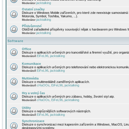
jacktalking
Moderátor
Ostatní značky
Diskuze o Windows Mobile zařízeních, pro které zde neexistuje samostatná 
Motorola, Symbol, Toshiba, Yakumo, ...).
jacktalking
Moderátor
Příslušenství
Obtížně zařaditelné příspěvky související nějak s hardwarem pro Windows M
jacktalking
Moderátor
Software
Office
Diskuze o aplikacích určených pro kancelářské a firemní využití, pro organiz
EiFeL96
jacktalking
Moderátoři
,
Komunikace
Diskuze o aplikacích určených pro telefonování nebo elektronickou komunika
EiFeL96
jacktalking
Moderátoři
,
Multimédia
Diskuze o multimediálně zaměřených aplikacích.
cHaOOs
EiFeL96
jacktalking
Moderátoři
,
,
Hry a volný čas
Diskuze o aplikacích určených pro zábavu, hobby, životní styl atp.
cHaOOs
EiFeL96
jacktalking
Moderátoři
,
,
Utility
Diskuze o nejrůznějších softwarových nástrojích.
EiFeL96
jacktalking
Moderátoři
,
Synchronizace
Diskuze o synchronizaci mezi kapesním zařízením a Windows, MacOS, Linux
desktopovými systémy.