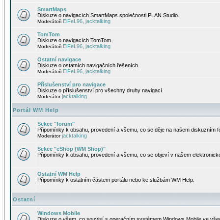
SmartMaps
Diskuze o navigacích SmartMaps společnosti PLAN Studio.
EiFeL96
jacktalking
Moderátoři
,
TomTom
Diskuze o navigacích TomTom.
EiFeL96
jacktalking
Moderátoři
,
Ostatní navigace
Diskuze o ostatních navigačních řešeních.
EiFeL96
jacktalking
Moderátoři
,
Příslušenství pro navigace
Diskuze o příslušenství pro všechny druhy navigací.
jacktalking
Moderátor
Portál WM Help
Sekce "forum"
Připomínky k obsahu, provedení a všemu, co se děje na našem diskuzním f
jacktalking
Moderátor
Sekce "eShop (WM Shop)"
Připomínky k obsahu, provedení a všemu, co se objeví v našem elektronic
Ostatní WM Help
Připomínky k ostatním částem portálu nebo ke službám WM Help.
Ostatní
Windows Mobile
Diskuze o všem, co souvisí s operačním systémem Windows Mobile ve všec