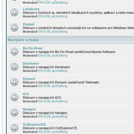
EiFeL96
jacktalking
Moderátoři
,
Lokalizace
Diskuse o českých aj. národních lokalizacích systému, aplikací a nebo manu
EiFeL96
jacktalking
Moderátoři
,
Ostatní
Diskuze o ostatních tématech souvisejících se softwarem pro Windows Mobi
EiFeL96
jacktalking
Moderátoři
,
Navigace a mapy
Be-On-Road
Diskuze o navigacích Be-On-Road společnosti Aponia Software.
EiFeL96
jacktalking
Moderátoři
,
Destinator
Diskuze o navigacích Destinator.
EiFeL96
jacktalking
Moderátoři
,
Dynavix
Diskuze o navigacích Dynavix společnosti Telematix.
EiFeL96
jacktalking
Moderátoři
,
iGO
Diskuze o navigacích iGO.
EiFeL96
jacktalking
Moderátoři
,
Navigon
Diskuze o navigacích Navigon.
EiFeL96
jacktalking
Moderátoři
,
OziExplorerCE
Diskuze o navigacích OziExplorerCE.
EiFeL96
jacktalking
Moderátoři
,