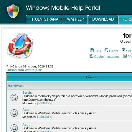
fo
O všem
FAQ
Hledat
Sez
Osobní nastavení
Při
Právě je pá 07. srpen, 2026 13:31
Obsah fóra WMHelp.cz
Fórum
Hardware
Servis
Diskuze o technických potížích a opravách Windows Mobile produktů (samo
http://servis.wmhelp.cz).
jacktalking
Moderátor
Acer
Diskuze o Windows Mobile zařízeních značky Acer.
jacktalking
Moderátor
Asus
Diskuze o Windows Mobile zařízeních značky Asus.
jacktalking
Moderátor