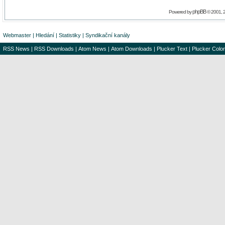
phpBB
Powered by
© 2001, 
Webmaster
|
Hledání
|
Statistiky
|
Syndikační kanály
RSS News
|
RSS Downloads
|
Atom News
|
Atom Downloads
|
Plucker Text
|
Plucker Color