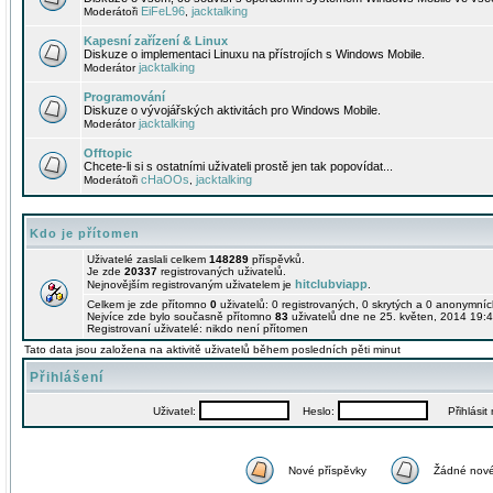
EiFeL96
jacktalking
Moderátoři
,
Kapesní zařízení & Linux
Diskuze o implementaci Linuxu na přístrojích s Windows Mobile.
jacktalking
Moderátor
Programování
Diskuze o vývojářských aktivitách pro Windows Mobile.
jacktalking
Moderátor
Offtopic
Chcete-li si s ostatními uživateli prostě jen tak popovídat...
cHaOOs
jacktalking
Moderátoři
,
Kdo je přítomen
Uživatelé zaslali celkem
148289
příspěvků.
Je zde
20337
registrovaných uživatelů.
hitclubviapp
Nejnovějším registrovaným uživatelem je
.
Celkem je zde přítomno
0
uživatelů: 0 registrovaných, 0 skrytých a 0 anonymní
Nejvíce zde bylo současně přítomno
83
uživatelů dne ne 25. květen, 2014 19:4
Registrovaní uživatelé: nikdo není přítomen
Tato data jsou založena na aktivitě uživatelů během posledních pěti minut
Přihlášení
Uživatel:
Heslo:
Přihlásit m
Nové příspěvky
Žádné nové