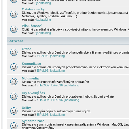
jacktalking
Moderátor
Ostatní značky
Diskuze o Windows Mobile zařízeních, pro které zde neexistuje samostatná 
Motorola, Symbol, Toshiba, Yakumo, ...).
jacktalking
Moderátor
Příslušenství
Obtížně zařaditelné příspěvky související nějak s hardwarem pro Windows M
jacktalking
Moderátor
Software
Office
Diskuze o aplikacích určených pro kancelářské a firemní využití, pro organiz
EiFeL96
jacktalking
Moderátoři
,
Komunikace
Diskuze o aplikacích určených pro telefonování nebo elektronickou komunika
EiFeL96
jacktalking
Moderátoři
,
Multimédia
Diskuze o multimediálně zaměřených aplikacích.
cHaOOs
EiFeL96
jacktalking
Moderátoři
,
,
Hry a volný čas
Diskuze o aplikacích určených pro zábavu, hobby, životní styl atp.
cHaOOs
EiFeL96
jacktalking
Moderátoři
,
,
Utility
Diskuze o nejrůznějších softwarových nástrojích.
EiFeL96
jacktalking
Moderátoři
,
Synchronizace
Diskuze o synchronizaci mezi kapesním zařízením a Windows, MacOS, Linux
desktopovými systémy.