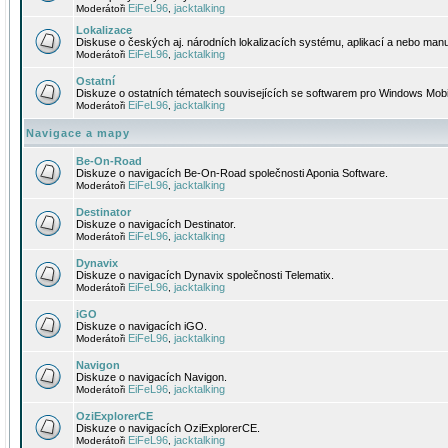
EiFeL96
jacktalking
Moderátoři
,
Lokalizace
Diskuse o českých aj. národních lokalizacích systému, aplikací a nebo manu
EiFeL96
jacktalking
Moderátoři
,
Ostatní
Diskuze o ostatních tématech souvisejících se softwarem pro Windows Mobi
EiFeL96
jacktalking
Moderátoři
,
Navigace a mapy
Be-On-Road
Diskuze o navigacích Be-On-Road společnosti Aponia Software.
EiFeL96
jacktalking
Moderátoři
,
Destinator
Diskuze o navigacích Destinator.
EiFeL96
jacktalking
Moderátoři
,
Dynavix
Diskuze o navigacích Dynavix společnosti Telematix.
EiFeL96
jacktalking
Moderátoři
,
iGO
Diskuze o navigacích iGO.
EiFeL96
jacktalking
Moderátoři
,
Navigon
Diskuze o navigacích Navigon.
EiFeL96
jacktalking
Moderátoři
,
OziExplorerCE
Diskuze o navigacích OziExplorerCE.
EiFeL96
jacktalking
Moderátoři
,