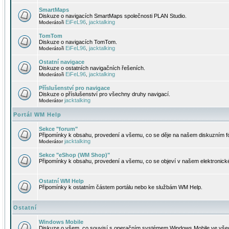
SmartMaps
Diskuze o navigacích SmartMaps společnosti PLAN Studio.
EiFeL96
jacktalking
Moderátoři
,
TomTom
Diskuze o navigacích TomTom.
EiFeL96
jacktalking
Moderátoři
,
Ostatní navigace
Diskuze o ostatních navigačních řešeních.
EiFeL96
jacktalking
Moderátoři
,
Příslušenství pro navigace
Diskuze o příslušenství pro všechny druhy navigací.
jacktalking
Moderátor
Portál WM Help
Sekce "forum"
Připomínky k obsahu, provedení a všemu, co se děje na našem diskuzním f
jacktalking
Moderátor
Sekce "eShop (WM Shop)"
Připomínky k obsahu, provedení a všemu, co se objeví v našem elektronic
Ostatní WM Help
Připomínky k ostatním částem portálu nebo ke službám WM Help.
Ostatní
Windows Mobile
Diskuze o všem, co souvisí s operačním systémem Windows Mobile ve všec