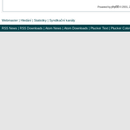
phpBB
Powered by
© 2001, 
Webmaster
|
Hledání
|
Statistiky
|
Syndikační kanály
RSS News
|
RSS Downloads
|
Atom News
|
Atom Downloads
|
Plucker Text
|
Plucker Color