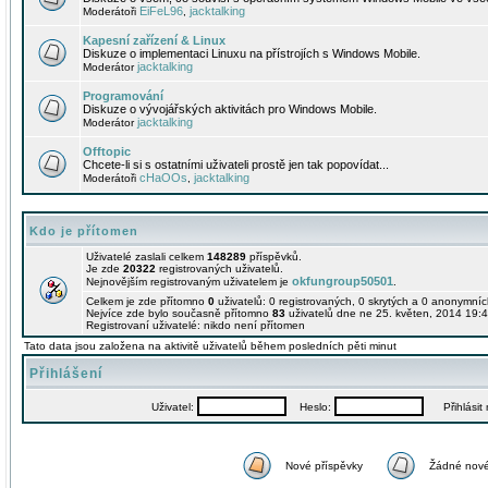
EiFeL96
jacktalking
Moderátoři
,
Kapesní zařízení & Linux
Diskuze o implementaci Linuxu na přístrojích s Windows Mobile.
jacktalking
Moderátor
Programování
Diskuze o vývojářských aktivitách pro Windows Mobile.
jacktalking
Moderátor
Offtopic
Chcete-li si s ostatními uživateli prostě jen tak popovídat...
cHaOOs
jacktalking
Moderátoři
,
Kdo je přítomen
Uživatelé zaslali celkem
148289
příspěvků.
Je zde
20322
registrovaných uživatelů.
okfungroup50501
Nejnovějším registrovaným uživatelem je
.
Celkem je zde přítomno
0
uživatelů: 0 registrovaných, 0 skrytých a 0 anonymní
Nejvíce zde bylo současně přítomno
83
uživatelů dne ne 25. květen, 2014 19:4
Registrovaní uživatelé: nikdo není přítomen
Tato data jsou založena na aktivitě uživatelů během posledních pěti minut
Přihlášení
Uživatel:
Heslo:
Přihlásit m
Nové příspěvky
Žádné nové