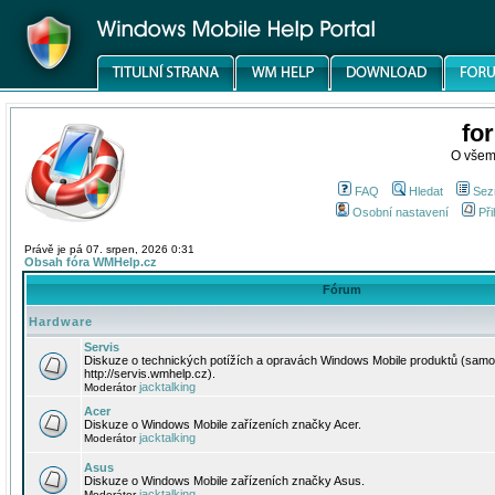
fo
O všem
FAQ
Hledat
Sez
Osobní nastavení
Při
Právě je pá 07. srpen, 2026 0:31
Obsah fóra WMHelp.cz
Fórum
Hardware
Servis
Diskuze o technických potížích a opravách Windows Mobile produktů (samo
http://servis.wmhelp.cz).
jacktalking
Moderátor
Acer
Diskuze o Windows Mobile zařízeních značky Acer.
jacktalking
Moderátor
Asus
Diskuze o Windows Mobile zařízeních značky Asus.
jacktalking
Moderátor