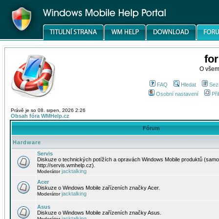
fo
O všem
FAQ
Hledat
Sez
Osobní nastavení
Při
Právě je so 08. srpen, 2026 2:26
Obsah fóra WMHelp.cz
Fórum
Hardware
Servis
Diskuze o technických potížích a opravách Windows Mobile produktů (samo
http://servis.wmhelp.cz).
jacktalking
Moderátor
Acer
Diskuze o Windows Mobile zařízeních značky Acer.
jacktalking
Moderátor
Asus
Diskuze o Windows Mobile zařízeních značky Asus.
jacktalking
Moderátor