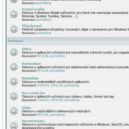
jacktalking
Moderátor
Ostatní značky
Diskuze o Windows Mobile zařízeních, pro které zde neexistuje samostatná 
Motorola, Symbol, Toshiba, Yakumo, ...).
jacktalking
Moderátor
Příslušenství
Obtížně zařaditelné příspěvky související nějak s hardwarem pro Windows M
jacktalking
Moderátor
Software
Office
Diskuze o aplikacích určených pro kancelářské a firemní využití, pro organiz
EiFeL96
jacktalking
Moderátoři
,
Komunikace
Diskuze o aplikacích určených pro telefonování nebo elektronickou komunika
EiFeL96
jacktalking
Moderátoři
,
Multimédia
Diskuze o multimediálně zaměřených aplikacích.
cHaOOs
EiFeL96
jacktalking
Moderátoři
,
,
Hry a volný čas
Diskuze o aplikacích určených pro zábavu, hobby, životní styl atp.
cHaOOs
EiFeL96
jacktalking
Moderátoři
,
,
Utility
Diskuze o nejrůznějších softwarových nástrojích.
EiFeL96
jacktalking
Moderátoři
,
Synchronizace
Diskuze o synchronizaci mezi kapesním zařízením a Windows, MacOS, Linux
desktopovými systémy.