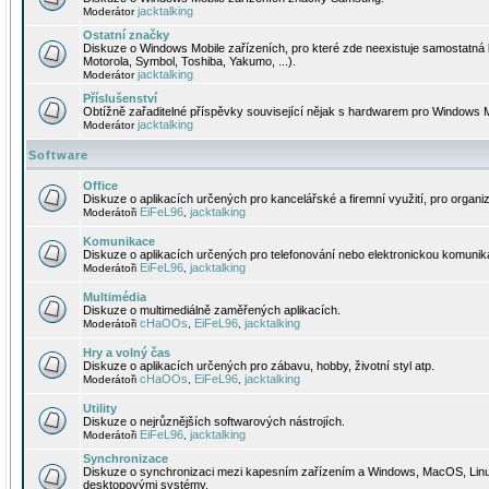
jacktalking
Moderátor
Ostatní značky
Diskuze o Windows Mobile zařízeních, pro které zde neexistuje samostatná 
Motorola, Symbol, Toshiba, Yakumo, ...).
jacktalking
Moderátor
Příslušenství
Obtížně zařaditelné příspěvky související nějak s hardwarem pro Windows M
jacktalking
Moderátor
Software
Office
Diskuze o aplikacích určených pro kancelářské a firemní využití, pro organiz
EiFeL96
jacktalking
Moderátoři
,
Komunikace
Diskuze o aplikacích určených pro telefonování nebo elektronickou komunika
EiFeL96
jacktalking
Moderátoři
,
Multimédia
Diskuze o multimediálně zaměřených aplikacích.
cHaOOs
EiFeL96
jacktalking
Moderátoři
,
,
Hry a volný čas
Diskuze o aplikacích určených pro zábavu, hobby, životní styl atp.
cHaOOs
EiFeL96
jacktalking
Moderátoři
,
,
Utility
Diskuze o nejrůznějších softwarových nástrojích.
EiFeL96
jacktalking
Moderátoři
,
Synchronizace
Diskuze o synchronizaci mezi kapesním zařízením a Windows, MacOS, Linux
desktopovými systémy.