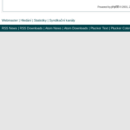
phpBB
Powered by
© 2001, 
Webmaster
|
Hledání
|
Statistiky
|
Syndikační kanály
RSS News
|
RSS Downloads
|
Atom News
|
Atom Downloads
|
Plucker Text
|
Plucker Color