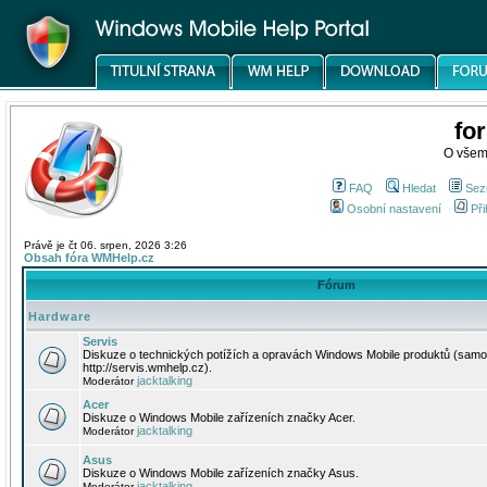
fo
O všem
FAQ
Hledat
Sez
Osobní nastavení
Při
Právě je čt 06. srpen, 2026 3:26
Obsah fóra WMHelp.cz
Fórum
Hardware
Servis
Diskuze o technických potížích a opravách Windows Mobile produktů (samo
http://servis.wmhelp.cz).
jacktalking
Moderátor
Acer
Diskuze o Windows Mobile zařízeních značky Acer.
jacktalking
Moderátor
Asus
Diskuze o Windows Mobile zařízeních značky Asus.
jacktalking
Moderátor