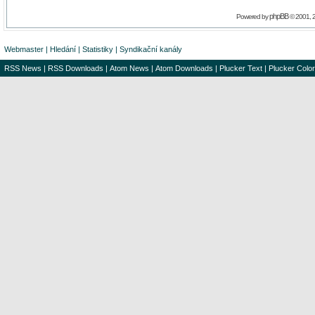
phpBB
Powered by
© 2001, 
Webmaster
|
Hledání
|
Statistiky
|
Syndikační kanály
RSS News
|
RSS Downloads
|
Atom News
|
Atom Downloads
|
Plucker Text
|
Plucker Color