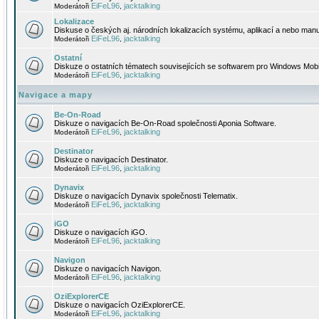
EiFeL96
jacktalking
Moderátoři
,
Lokalizace
Diskuse o českých aj. národních lokalizacích systému, aplikací a nebo manu
EiFeL96
jacktalking
Moderátoři
,
Ostatní
Diskuze o ostatních tématech souvisejících se softwarem pro Windows Mobi
EiFeL96
jacktalking
Moderátoři
,
Navigace a mapy
Be-On-Road
Diskuze o navigacích Be-On-Road společnosti Aponia Software.
EiFeL96
jacktalking
Moderátoři
,
Destinator
Diskuze o navigacích Destinator.
EiFeL96
jacktalking
Moderátoři
,
Dynavix
Diskuze o navigacích Dynavix společnosti Telematix.
EiFeL96
jacktalking
Moderátoři
,
iGO
Diskuze o navigacích iGO.
EiFeL96
jacktalking
Moderátoři
,
Navigon
Diskuze o navigacích Navigon.
EiFeL96
jacktalking
Moderátoři
,
OziExplorerCE
Diskuze o navigacích OziExplorerCE.
EiFeL96
jacktalking
Moderátoři
,