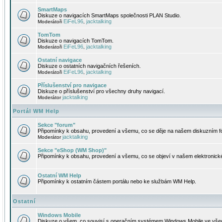
SmartMaps
Diskuze o navigacích SmartMaps společnosti PLAN Studio.
EiFeL96
jacktalking
Moderátoři
,
TomTom
Diskuze o navigacích TomTom.
EiFeL96
jacktalking
Moderátoři
,
Ostatní navigace
Diskuze o ostatních navigačních řešeních.
EiFeL96
jacktalking
Moderátoři
,
Příslušenství pro navigace
Diskuze o příslušenství pro všechny druhy navigací.
jacktalking
Moderátor
Portál WM Help
Sekce "forum"
Připomínky k obsahu, provedení a všemu, co se děje na našem diskuzním f
jacktalking
Moderátor
Sekce "eShop (WM Shop)"
Připomínky k obsahu, provedení a všemu, co se objeví v našem elektronic
Ostatní WM Help
Připomínky k ostatním částem portálu nebo ke službám WM Help.
Ostatní
Windows Mobile
Diskuze o všem, co souvisí s operačním systémem Windows Mobile ve všec