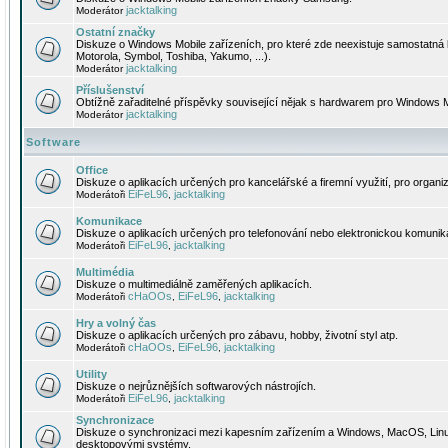
jacktalking
Moderátor
Ostatní značky
Diskuze o Windows Mobile zařízeních, pro které zde neexistuje samostatná 
Motorola, Symbol, Toshiba, Yakumo, ...).
jacktalking
Moderátor
Příslušenství
Obtížně zařaditelné příspěvky související nějak s hardwarem pro Windows M
jacktalking
Moderátor
Software
Office
Diskuze o aplikacích určených pro kancelářské a firemní využití, pro organiz
EiFeL96
jacktalking
Moderátoři
,
Komunikace
Diskuze o aplikacích určených pro telefonování nebo elektronickou komunika
EiFeL96
jacktalking
Moderátoři
,
Multimédia
Diskuze o multimediálně zaměřených aplikacích.
cHaOOs
EiFeL96
jacktalking
Moderátoři
,
,
Hry a volný čas
Diskuze o aplikacích určených pro zábavu, hobby, životní styl atp.
cHaOOs
EiFeL96
jacktalking
Moderátoři
,
,
Utility
Diskuze o nejrůznějších softwarových nástrojích.
EiFeL96
jacktalking
Moderátoři
,
Synchronizace
Diskuze o synchronizaci mezi kapesním zařízením a Windows, MacOS, Linux
desktopovými systémy.