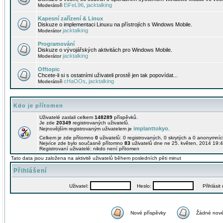
EiFeL96
jacktalking
Moderátoři
,
Kapesní zařízení & Linux
Diskuze o implementaci Linuxu na přístrojích s Windows Mobile.
jacktalking
Moderátor
Programování
Diskuze o vývojářských aktivitách pro Windows Mobile.
jacktalking
Moderátor
Offtopic
Chcete-li si s ostatními uživateli prostě jen tak popovídat...
cHaOOs
jacktalking
Moderátoři
,
Kdo je přítomen
Uživatelé zaslali celkem
148289
příspěvků.
Je zde
20349
registrovaných uživatelů.
implanttokyo
Nejnovějším registrovaným uživatelem je
.
Celkem je zde přítomno
0
uživatelů: 0 registrovaných, 0 skrytých a 0 anonymní
Nejvíce zde bylo současně přítomno
83
uživatelů dne ne 25. květen, 2014 19:4
Registrovaní uživatelé: nikdo není přítomen
Tato data jsou založena na aktivitě uživatelů během posledních pěti minut
Přihlášení
Uživatel:
Heslo:
Přihlásit m
Nové příspěvky
Žádné nové