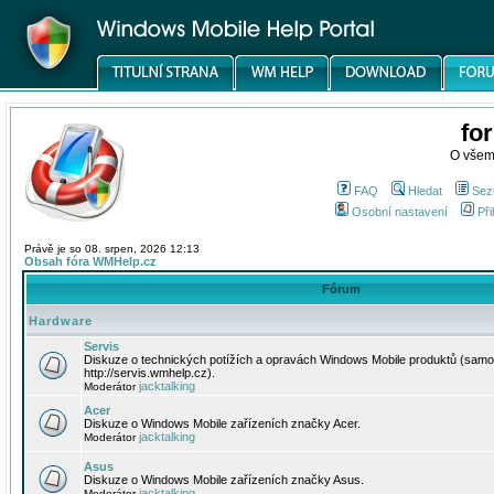
fo
O všem
FAQ
Hledat
Sez
Osobní nastavení
Při
Právě je so 08. srpen, 2026 12:13
Obsah fóra WMHelp.cz
Fórum
Hardware
Servis
Diskuze o technických potížích a opravách Windows Mobile produktů (samo
http://servis.wmhelp.cz).
jacktalking
Moderátor
Acer
Diskuze o Windows Mobile zařízeních značky Acer.
jacktalking
Moderátor
Asus
Diskuze o Windows Mobile zařízeních značky Asus.
jacktalking
Moderátor