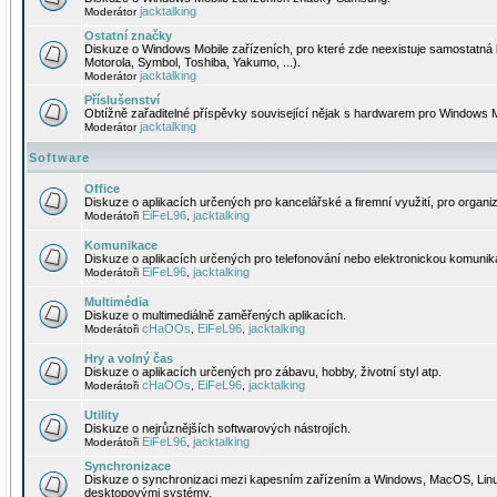
jacktalking
Moderátor
Ostatní značky
Diskuze o Windows Mobile zařízeních, pro které zde neexistuje samostatná 
Motorola, Symbol, Toshiba, Yakumo, ...).
jacktalking
Moderátor
Příslušenství
Obtížně zařaditelné příspěvky související nějak s hardwarem pro Windows M
jacktalking
Moderátor
Software
Office
Diskuze o aplikacích určených pro kancelářské a firemní využití, pro organiz
EiFeL96
jacktalking
Moderátoři
,
Komunikace
Diskuze o aplikacích určených pro telefonování nebo elektronickou komunika
EiFeL96
jacktalking
Moderátoři
,
Multimédia
Diskuze o multimediálně zaměřených aplikacích.
cHaOOs
EiFeL96
jacktalking
Moderátoři
,
,
Hry a volný čas
Diskuze o aplikacích určených pro zábavu, hobby, životní styl atp.
cHaOOs
EiFeL96
jacktalking
Moderátoři
,
,
Utility
Diskuze o nejrůznějších softwarových nástrojích.
EiFeL96
jacktalking
Moderátoři
,
Synchronizace
Diskuze o synchronizaci mezi kapesním zařízením a Windows, MacOS, Linux
desktopovými systémy.