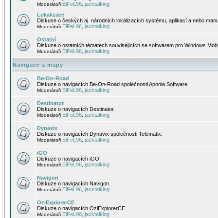
EiFeL96
jacktalking
Moderátoři
,
Lokalizace
Diskuse o českých aj. národních lokalizacích systému, aplikací a nebo manu
EiFeL96
jacktalking
Moderátoři
,
Ostatní
Diskuze o ostatních tématech souvisejících se softwarem pro Windows Mobi
EiFeL96
jacktalking
Moderátoři
,
Navigace a mapy
Be-On-Road
Diskuze o navigacích Be-On-Road společnosti Aponia Software.
EiFeL96
jacktalking
Moderátoři
,
Destinator
Diskuze o navigacích Destinator.
EiFeL96
jacktalking
Moderátoři
,
Dynavix
Diskuze o navigacích Dynavix společnosti Telematix.
EiFeL96
jacktalking
Moderátoři
,
iGO
Diskuze o navigacích iGO.
EiFeL96
jacktalking
Moderátoři
,
Navigon
Diskuze o navigacích Navigon.
EiFeL96
jacktalking
Moderátoři
,
OziExplorerCE
Diskuze o navigacích OziExplorerCE.
EiFeL96
jacktalking
Moderátoři
,