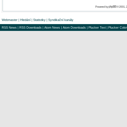
phpBB
Powered by
© 2001, 
Webmaster
|
Hledání
|
Statistiky
|
Syndikační kanály
RSS News
|
RSS Downloads
|
Atom News
|
Atom Downloads
|
Plucker Text
|
Plucker Color