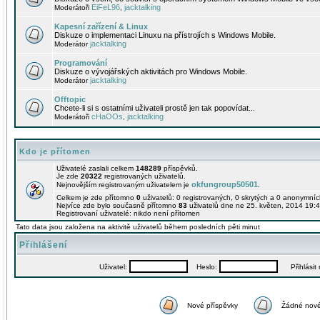
EiFeL96
jacktalking
Moderátoři
,
Kapesní zařízení & Linux
Diskuze o implementaci Linuxu na přístrojích s Windows Mobile.
jacktalking
Moderátor
Programování
Diskuze o vývojářských aktivitách pro Windows Mobile.
jacktalking
Moderátor
Offtopic
Chcete-li si s ostatními uživateli prostě jen tak popovídat...
cHaOOs
jacktalking
Moderátoři
,
Kdo je přítomen
Uživatelé zaslali celkem
148289
příspěvků.
Je zde
20322
registrovaných uživatelů.
okfungroup50501
Nejnovějším registrovaným uživatelem je
.
Celkem je zde přítomno
0
uživatelů: 0 registrovaných, 0 skrytých a 0 anonymní
Nejvíce zde bylo současně přítomno
83
uživatelů dne ne 25. květen, 2014 19:4
Registrovaní uživatelé: nikdo není přítomen
Tato data jsou založena na aktivitě uživatelů během posledních pěti minut
Přihlášení
Uživatel:
Heslo:
Přihlásit m
Nové příspěvky
Žádné nové