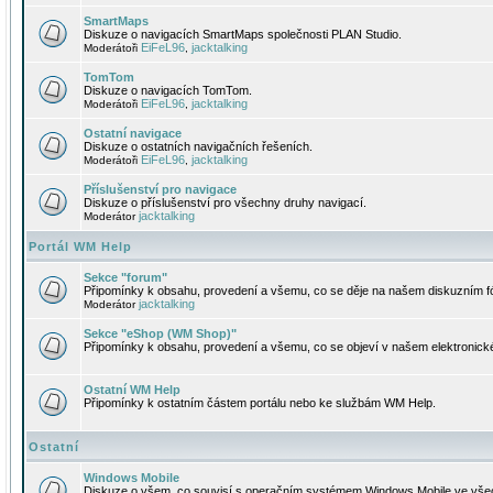
SmartMaps
Diskuze o navigacích SmartMaps společnosti PLAN Studio.
EiFeL96
jacktalking
Moderátoři
,
TomTom
Diskuze o navigacích TomTom.
EiFeL96
jacktalking
Moderátoři
,
Ostatní navigace
Diskuze o ostatních navigačních řešeních.
EiFeL96
jacktalking
Moderátoři
,
Příslušenství pro navigace
Diskuze o příslušenství pro všechny druhy navigací.
jacktalking
Moderátor
Portál WM Help
Sekce "forum"
Připomínky k obsahu, provedení a všemu, co se děje na našem diskuzním f
jacktalking
Moderátor
Sekce "eShop (WM Shop)"
Připomínky k obsahu, provedení a všemu, co se objeví v našem elektronic
Ostatní WM Help
Připomínky k ostatním částem portálu nebo ke službám WM Help.
Ostatní
Windows Mobile
Diskuze o všem, co souvisí s operačním systémem Windows Mobile ve všec