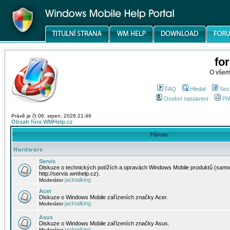
fo
O všem
FAQ
Hledat
Sez
Osobní nastavení
Při
Právě je čt 06. srpen, 2026 21:46
Obsah fóra WMHelp.cz
Fórum
Hardware
Servis
Diskuze o technických potížích a opravách Windows Mobile produktů (samo
http://servis.wmhelp.cz).
jacktalking
Moderátor
Acer
Diskuze o Windows Mobile zařízeních značky Acer.
jacktalking
Moderátor
Asus
Diskuze o Windows Mobile zařízeních značky Asus.
jacktalking
Moderátor