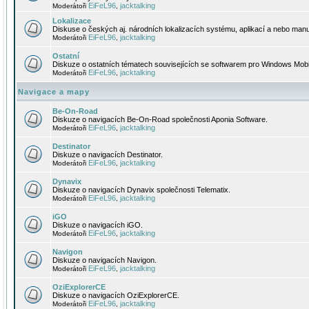
EiFeL96
jacktalking
Moderátoři
,
Lokalizace
Diskuse o českých aj. národních lokalizacích systému, aplikací a nebo manu
EiFeL96
jacktalking
Moderátoři
,
Ostatní
Diskuze o ostatních tématech souvisejících se softwarem pro Windows Mobi
EiFeL96
jacktalking
Moderátoři
,
Navigace a mapy
Be-On-Road
Diskuze o navigacích Be-On-Road společnosti Aponia Software.
EiFeL96
jacktalking
Moderátoři
,
Destinator
Diskuze o navigacích Destinator.
EiFeL96
jacktalking
Moderátoři
,
Dynavix
Diskuze o navigacích Dynavix společnosti Telematix.
EiFeL96
jacktalking
Moderátoři
,
iGO
Diskuze o navigacích iGO.
EiFeL96
jacktalking
Moderátoři
,
Navigon
Diskuze o navigacích Navigon.
EiFeL96
jacktalking
Moderátoři
,
OziExplorerCE
Diskuze o navigacích OziExplorerCE.
EiFeL96
jacktalking
Moderátoři
,