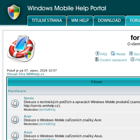
fo
O všem
FAQ
Hledat
Sez
Osobní nastavení
Při
Právě je pá 07. srpen, 2026 10:57
Obsah fóra WMHelp.cz
Fórum
Hardware
Servis
Diskuze o technických potížích a opravách Windows Mobile produktů (samo
http://servis.wmhelp.cz).
jacktalking
Moderátor
Acer
Diskuze o Windows Mobile zařízeních značky Acer.
jacktalking
Moderátor
Asus
Diskuze o Windows Mobile zařízeních značky Asus.
jacktalking
Moderátor