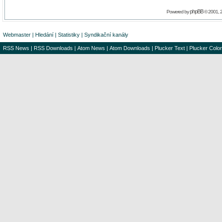
phpBB
Powered by
© 2001, 
Webmaster
|
Hledání
|
Statistiky
|
Syndikační kanály
RSS News
|
RSS Downloads
|
Atom News
|
Atom Downloads
|
Plucker Text
|
Plucker Color