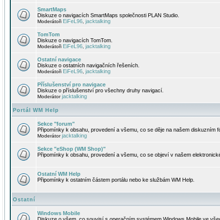
SmartMaps
Diskuze o navigacích SmartMaps společnosti PLAN Studio.
EiFeL96
jacktalking
Moderátoři
,
TomTom
Diskuze o navigacích TomTom.
EiFeL96
jacktalking
Moderátoři
,
Ostatní navigace
Diskuze o ostatních navigačních řešeních.
EiFeL96
jacktalking
Moderátoři
,
Příslušenství pro navigace
Diskuze o příslušenství pro všechny druhy navigací.
jacktalking
Moderátor
Portál WM Help
Sekce "forum"
Připomínky k obsahu, provedení a všemu, co se děje na našem diskuzním f
jacktalking
Moderátor
Sekce "eShop (WM Shop)"
Připomínky k obsahu, provedení a všemu, co se objeví v našem elektronic
Ostatní WM Help
Připomínky k ostatním částem portálu nebo ke službám WM Help.
Ostatní
Windows Mobile
Diskuze o všem, co souvisí s operačním systémem Windows Mobile ve všec