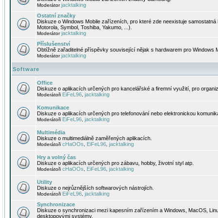
jacktalking
Moderátor
Ostatní značky
Diskuze o Windows Mobile zařízeních, pro které zde neexistuje samostatná 
Motorola, Symbol, Toshiba, Yakumo, ...).
jacktalking
Moderátor
Příslušenství
Obtížně zařaditelné příspěvky související nějak s hardwarem pro Windows M
jacktalking
Moderátor
Software
Office
Diskuze o aplikacích určených pro kancelářské a firemní využití, pro organiz
EiFeL96
jacktalking
Moderátoři
,
Komunikace
Diskuze o aplikacích určených pro telefonování nebo elektronickou komunika
EiFeL96
jacktalking
Moderátoři
,
Multimédia
Diskuze o multimediálně zaměřených aplikacích.
cHaOOs
EiFeL96
jacktalking
Moderátoři
,
,
Hry a volný čas
Diskuze o aplikacích určených pro zábavu, hobby, životní styl atp.
cHaOOs
EiFeL96
jacktalking
Moderátoři
,
,
Utility
Diskuze o nejrůznějších softwarových nástrojích.
EiFeL96
jacktalking
Moderátoři
,
Synchronizace
Diskuze o synchronizaci mezi kapesním zařízením a Windows, MacOS, Linux
desktopovými systémy.