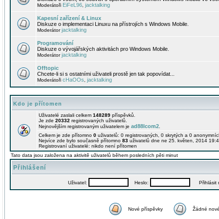
EiFeL96
jacktalking
Moderátoři
,
Kapesní zařízení & Linux
Diskuze o implementaci Linuxu na přístrojích s Windows Mobile.
jacktalking
Moderátor
Programování
Diskuze o vývojářských aktivitách pro Windows Mobile.
jacktalking
Moderátor
Offtopic
Chcete-li si s ostatními uživateli prostě jen tak popovídat...
cHaOOs
jacktalking
Moderátoři
,
Kdo je přítomen
Uživatelé zaslali celkem
148289
příspěvků.
Je zde
20332
registrovaných uživatelů.
ad88lcom2
Nejnovějším registrovaným uživatelem je
.
Celkem je zde přítomno
0
uživatelů: 0 registrovaných, 0 skrytých a 0 anonymní
Nejvíce zde bylo současně přítomno
83
uživatelů dne ne 25. květen, 2014 19:4
Registrovaní uživatelé: nikdo není přítomen
Tato data jsou založena na aktivitě uživatelů během posledních pěti minut
Přihlášení
Uživatel:
Heslo:
Přihlásit m
Nové příspěvky
Žádné nové