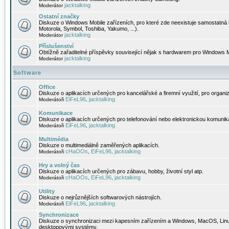
jacktalking
Moderátor
Ostatní značky
Diskuze o Windows Mobile zařízeních, pro které zde neexistuje samostatná 
Motorola, Symbol, Toshiba, Yakumo, ...).
jacktalking
Moderátor
Příslušenství
Obtížně zařaditelné příspěvky související nějak s hardwarem pro Windows M
jacktalking
Moderátor
Software
Office
Diskuze o aplikacích určených pro kancelářské a firemní využití, pro organiz
EiFeL96
jacktalking
Moderátoři
,
Komunikace
Diskuze o aplikacích určených pro telefonování nebo elektronickou komunika
EiFeL96
jacktalking
Moderátoři
,
Multimédia
Diskuze o multimediálně zaměřených aplikacích.
cHaOOs
EiFeL96
jacktalking
Moderátoři
,
,
Hry a volný čas
Diskuze o aplikacích určených pro zábavu, hobby, životní styl atp.
cHaOOs
EiFeL96
jacktalking
Moderátoři
,
,
Utility
Diskuze o nejrůznějších softwarových nástrojích.
EiFeL96
jacktalking
Moderátoři
,
Synchronizace
Diskuze o synchronizaci mezi kapesním zařízením a Windows, MacOS, Linux
desktopovými systémy.