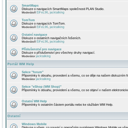
SmartMaps
Diskuze o navigacích SmartMaps společnosti PLAN Studio.
EiFeL96
jacktalking
Moderátoři
,
TomTom
Diskuze o navigacích TomTom.
EiFeL96
jacktalking
Moderátoři
,
Ostatní navigace
Diskuze o ostatních navigačních řešeních.
EiFeL96
jacktalking
Moderátoři
,
Příslušenství pro navigace
Diskuze o příslušenství pro všechny druhy navigací.
jacktalking
Moderátor
Portál WM Help
Sekce "forum"
Připomínky k obsahu, provedení a všemu, co se děje na našem diskuzním f
jacktalking
Moderátor
Sekce "eShop (WM Shop)"
Připomínky k obsahu, provedení a všemu, co se objeví v našem elektronic
Ostatní WM Help
Připomínky k ostatním částem portálu nebo ke službám WM Help.
Ostatní
Windows Mobile
Diskuze o všem, co souvisí s operačním systémem Windows Mobile ve všec