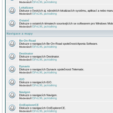
EiFeL96
jacktalking
Moderátoři
,
Lokalizace
Diskuse o českých aj. národních lokalizacích systému, aplikací a nebo manu
EiFeL96
jacktalking
Moderátoři
,
Ostatní
Diskuze o ostatních tématech souvisejících se softwarem pro Windows Mobi
EiFeL96
jacktalking
Moderátoři
,
Navigace a mapy
Be-On-Road
Diskuze o navigacích Be-On-Road společnosti Aponia Software.
EiFeL96
jacktalking
Moderátoři
,
Destinator
Diskuze o navigacích Destinator.
EiFeL96
jacktalking
Moderátoři
,
Dynavix
Diskuze o navigacích Dynavix společnosti Telematix.
EiFeL96
jacktalking
Moderátoři
,
iGO
Diskuze o navigacích iGO.
EiFeL96
jacktalking
Moderátoři
,
Navigon
Diskuze o navigacích Navigon.
EiFeL96
jacktalking
Moderátoři
,
OziExplorerCE
Diskuze o navigacích OziExplorerCE.
EiFeL96
jacktalking
Moderátoři
,