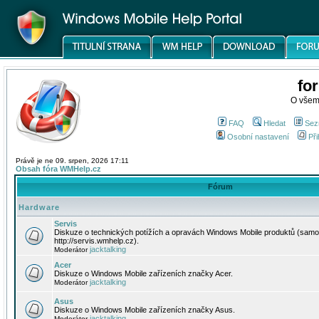
fo
O všem
FAQ
Hledat
Sez
Osobní nastavení
Při
Právě je ne 09. srpen, 2026 17:11
Obsah fóra WMHelp.cz
Fórum
Hardware
Servis
Diskuze o technických potížích a opravách Windows Mobile produktů (samo
http://servis.wmhelp.cz).
jacktalking
Moderátor
Acer
Diskuze o Windows Mobile zařízeních značky Acer.
jacktalking
Moderátor
Asus
Diskuze o Windows Mobile zařízeních značky Asus.
jacktalking
Moderátor