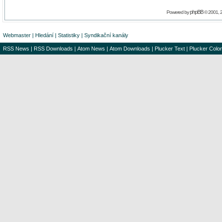
phpBB
Powered by
© 2001, 
Webmaster
|
Hledání
|
Statistiky
|
Syndikační kanály
RSS News
|
RSS Downloads
|
Atom News
|
Atom Downloads
|
Plucker Text
|
Plucker Color