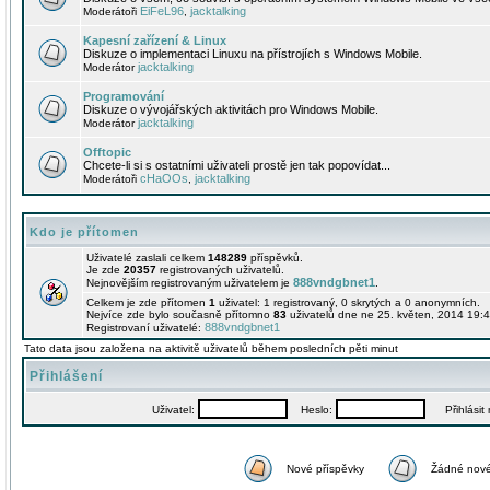
EiFeL96
jacktalking
Moderátoři
,
Kapesní zařízení & Linux
Diskuze o implementaci Linuxu na přístrojích s Windows Mobile.
jacktalking
Moderátor
Programování
Diskuze o vývojářských aktivitách pro Windows Mobile.
jacktalking
Moderátor
Offtopic
Chcete-li si s ostatními uživateli prostě jen tak popovídat...
cHaOOs
jacktalking
Moderátoři
,
Kdo je přítomen
Uživatelé zaslali celkem
148289
příspěvků.
Je zde
20357
registrovaných uživatelů.
888vndgbnet1
Nejnovějším registrovaným uživatelem je
.
Celkem je zde přítomen
1
uživatel: 1 registrovaný, 0 skrytých a 0 anonymních.
Nejvíce zde bylo současně přítomno
83
uživatelů dne ne 25. květen, 2014 19:4
888vndgbnet1
Registrovaní uživatelé:
Tato data jsou založena na aktivitě uživatelů během posledních pěti minut
Přihlášení
Uživatel:
Heslo:
Přihlásit m
Nové příspěvky
Žádné nové