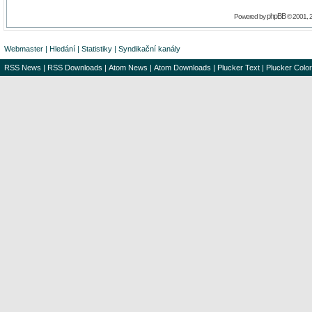
phpBB
Powered by
© 2001, 
Webmaster
|
Hledání
|
Statistiky
|
Syndikační kanály
RSS News
|
RSS Downloads
|
Atom News
|
Atom Downloads
|
Plucker Text
|
Plucker Color