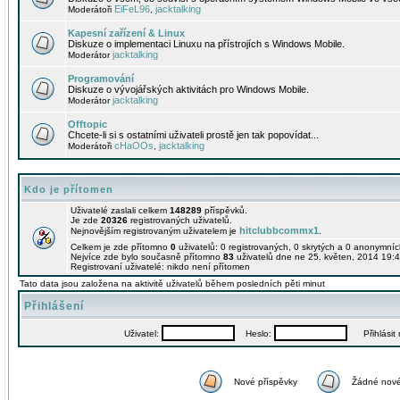
EiFeL96
jacktalking
Moderátoři
,
Kapesní zařízení & Linux
Diskuze o implementaci Linuxu na přístrojích s Windows Mobile.
jacktalking
Moderátor
Programování
Diskuze o vývojářských aktivitách pro Windows Mobile.
jacktalking
Moderátor
Offtopic
Chcete-li si s ostatními uživateli prostě jen tak popovídat...
cHaOOs
jacktalking
Moderátoři
,
Kdo je přítomen
Uživatelé zaslali celkem
148289
příspěvků.
Je zde
20326
registrovaných uživatelů.
hitclubbcommx1
Nejnovějším registrovaným uživatelem je
.
Celkem je zde přítomno
0
uživatelů: 0 registrovaných, 0 skrytých a 0 anonymní
Nejvíce zde bylo současně přítomno
83
uživatelů dne ne 25. květen, 2014 19:4
Registrovaní uživatelé: nikdo není přítomen
Tato data jsou založena na aktivitě uživatelů během posledních pěti minut
Přihlášení
Uživatel:
Heslo:
Přihlásit m
Nové příspěvky
Žádné nové