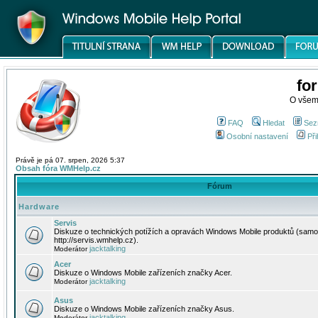
fo
O všem
FAQ
Hledat
Sez
Osobní nastavení
Při
Právě je pá 07. srpen, 2026 5:37
Obsah fóra WMHelp.cz
Fórum
Hardware
Servis
Diskuze o technických potížích a opravách Windows Mobile produktů (samo
http://servis.wmhelp.cz).
jacktalking
Moderátor
Acer
Diskuze o Windows Mobile zařízeních značky Acer.
jacktalking
Moderátor
Asus
Diskuze o Windows Mobile zařízeních značky Asus.
jacktalking
Moderátor