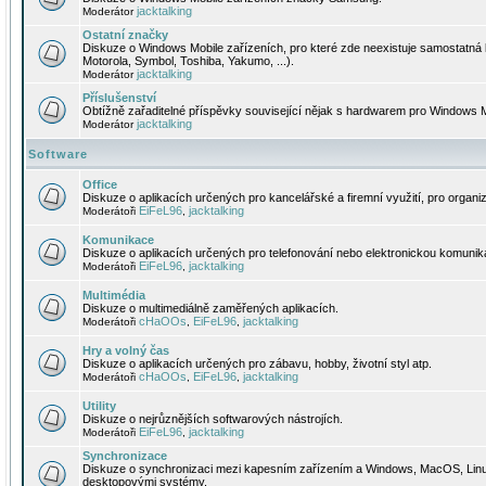
jacktalking
Moderátor
Ostatní značky
Diskuze o Windows Mobile zařízeních, pro které zde neexistuje samostatná 
Motorola, Symbol, Toshiba, Yakumo, ...).
jacktalking
Moderátor
Příslušenství
Obtížně zařaditelné příspěvky související nějak s hardwarem pro Windows M
jacktalking
Moderátor
Software
Office
Diskuze o aplikacích určených pro kancelářské a firemní využití, pro organiz
EiFeL96
jacktalking
Moderátoři
,
Komunikace
Diskuze o aplikacích určených pro telefonování nebo elektronickou komunika
EiFeL96
jacktalking
Moderátoři
,
Multimédia
Diskuze o multimediálně zaměřených aplikacích.
cHaOOs
EiFeL96
jacktalking
Moderátoři
,
,
Hry a volný čas
Diskuze o aplikacích určených pro zábavu, hobby, životní styl atp.
cHaOOs
EiFeL96
jacktalking
Moderátoři
,
,
Utility
Diskuze o nejrůznějších softwarových nástrojích.
EiFeL96
jacktalking
Moderátoři
,
Synchronizace
Diskuze o synchronizaci mezi kapesním zařízením a Windows, MacOS, Linux
desktopovými systémy.