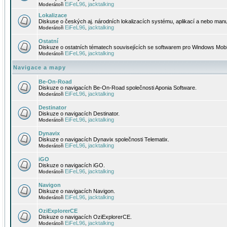
EiFeL96
jacktalking
Moderátoři
,
Lokalizace
Diskuse o českých aj. národních lokalizacích systému, aplikací a nebo manu
EiFeL96
jacktalking
Moderátoři
,
Ostatní
Diskuze o ostatních tématech souvisejících se softwarem pro Windows Mobi
EiFeL96
jacktalking
Moderátoři
,
Navigace a mapy
Be-On-Road
Diskuze o navigacích Be-On-Road společnosti Aponia Software.
EiFeL96
jacktalking
Moderátoři
,
Destinator
Diskuze o navigacích Destinator.
EiFeL96
jacktalking
Moderátoři
,
Dynavix
Diskuze o navigacích Dynavix společnosti Telematix.
EiFeL96
jacktalking
Moderátoři
,
iGO
Diskuze o navigacích iGO.
EiFeL96
jacktalking
Moderátoři
,
Navigon
Diskuze o navigacích Navigon.
EiFeL96
jacktalking
Moderátoři
,
OziExplorerCE
Diskuze o navigacích OziExplorerCE.
EiFeL96
jacktalking
Moderátoři
,