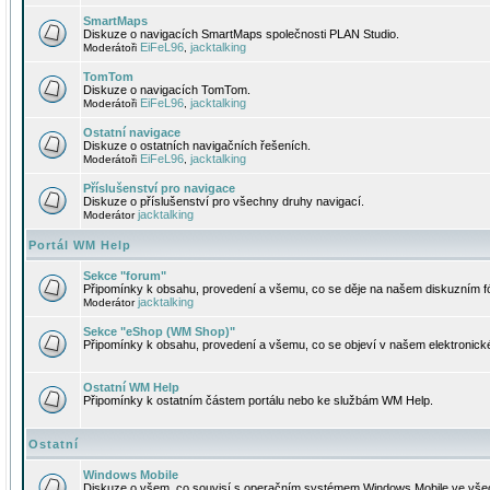
SmartMaps
Diskuze o navigacích SmartMaps společnosti PLAN Studio.
EiFeL96
jacktalking
Moderátoři
,
TomTom
Diskuze o navigacích TomTom.
EiFeL96
jacktalking
Moderátoři
,
Ostatní navigace
Diskuze o ostatních navigačních řešeních.
EiFeL96
jacktalking
Moderátoři
,
Příslušenství pro navigace
Diskuze o příslušenství pro všechny druhy navigací.
jacktalking
Moderátor
Portál WM Help
Sekce "forum"
Připomínky k obsahu, provedení a všemu, co se děje na našem diskuzním f
jacktalking
Moderátor
Sekce "eShop (WM Shop)"
Připomínky k obsahu, provedení a všemu, co se objeví v našem elektronic
Ostatní WM Help
Připomínky k ostatním částem portálu nebo ke službám WM Help.
Ostatní
Windows Mobile
Diskuze o všem, co souvisí s operačním systémem Windows Mobile ve všec