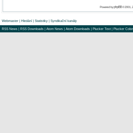
phpBB
Powered by
© 2001, 
Webmaster
|
Hledání
|
Statistiky
|
Syndikační kanály
RSS News
|
RSS Downloads
|
Atom News
|
Atom Downloads
|
Plucker Text
|
Plucker Color