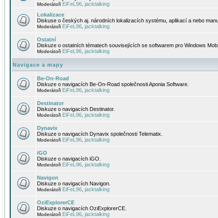
EiFeL96
jacktalking
Moderátoři
,
Lokalizace
Diskuse o českých aj. národních lokalizacích systému, aplikací a nebo manu
EiFeL96
jacktalking
Moderátoři
,
Ostatní
Diskuze o ostatních tématech souvisejících se softwarem pro Windows Mobi
EiFeL96
jacktalking
Moderátoři
,
Navigace a mapy
Be-On-Road
Diskuze o navigacích Be-On-Road společnosti Aponia Software.
EiFeL96
jacktalking
Moderátoři
,
Destinator
Diskuze o navigacích Destinator.
EiFeL96
jacktalking
Moderátoři
,
Dynavix
Diskuze o navigacích Dynavix společnosti Telematix.
EiFeL96
jacktalking
Moderátoři
,
iGO
Diskuze o navigacích iGO.
EiFeL96
jacktalking
Moderátoři
,
Navigon
Diskuze o navigacích Navigon.
EiFeL96
jacktalking
Moderátoři
,
OziExplorerCE
Diskuze o navigacích OziExplorerCE.
EiFeL96
jacktalking
Moderátoři
,