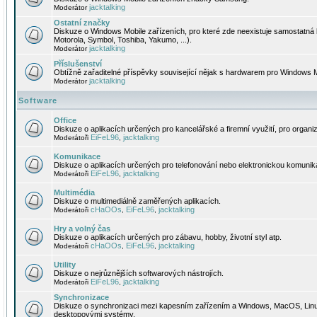
jacktalking
Moderátor
Ostatní značky
Diskuze o Windows Mobile zařízeních, pro které zde neexistuje samostatná 
Motorola, Symbol, Toshiba, Yakumo, ...).
jacktalking
Moderátor
Příslušenství
Obtížně zařaditelné příspěvky související nějak s hardwarem pro Windows M
jacktalking
Moderátor
Software
Office
Diskuze o aplikacích určených pro kancelářské a firemní využití, pro organiz
EiFeL96
jacktalking
Moderátoři
,
Komunikace
Diskuze o aplikacích určených pro telefonování nebo elektronickou komunika
EiFeL96
jacktalking
Moderátoři
,
Multimédia
Diskuze o multimediálně zaměřených aplikacích.
cHaOOs
EiFeL96
jacktalking
Moderátoři
,
,
Hry a volný čas
Diskuze o aplikacích určených pro zábavu, hobby, životní styl atp.
cHaOOs
EiFeL96
jacktalking
Moderátoři
,
,
Utility
Diskuze o nejrůznějších softwarových nástrojích.
EiFeL96
jacktalking
Moderátoři
,
Synchronizace
Diskuze o synchronizaci mezi kapesním zařízením a Windows, MacOS, Linux
desktopovými systémy.