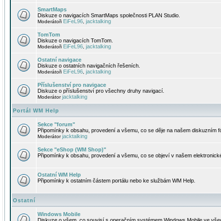
SmartMaps
Diskuze o navigacích SmartMaps společnosti PLAN Studio.
EiFeL96
jacktalking
Moderátoři
,
TomTom
Diskuze o navigacích TomTom.
EiFeL96
jacktalking
Moderátoři
,
Ostatní navigace
Diskuze o ostatních navigačních řešeních.
EiFeL96
jacktalking
Moderátoři
,
Příslušenství pro navigace
Diskuze o příslušenství pro všechny druhy navigací.
jacktalking
Moderátor
Portál WM Help
Sekce "forum"
Připomínky k obsahu, provedení a všemu, co se děje na našem diskuzním f
jacktalking
Moderátor
Sekce "eShop (WM Shop)"
Připomínky k obsahu, provedení a všemu, co se objeví v našem elektronic
Ostatní WM Help
Připomínky k ostatním částem portálu nebo ke službám WM Help.
Ostatní
Windows Mobile
Diskuze o všem, co souvisí s operačním systémem Windows Mobile ve všec