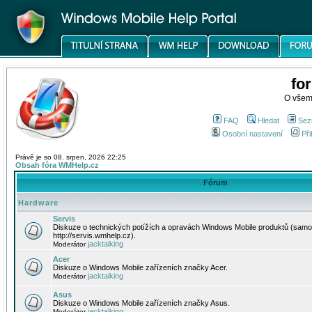
fo
O všem
FAQ
Hledat
Sez
Osobní nastavení
Při
Právě je so 08. srpen, 2026 22:25
Obsah fóra WMHelp.cz
Fórum
Hardware
Servis
Diskuze o technických potížích a opravách Windows Mobile produktů (samo
http://servis.wmhelp.cz).
jacktalking
Moderátor
Acer
Diskuze o Windows Mobile zařízeních značky Acer.
jacktalking
Moderátor
Asus
Diskuze o Windows Mobile zařízeních značky Asus.
jacktalking
Moderátor