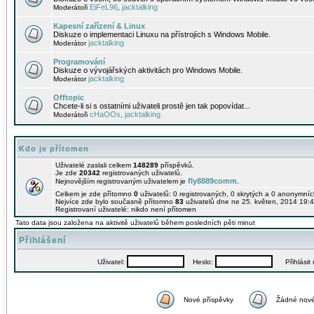
EiFeL96
jacktalking
Moderátoři
,
Kapesní zařízení & Linux
Diskuze o implementaci Linuxu na přístrojích s Windows Mobile.
jacktalking
Moderátor
Programování
Diskuze o vývojářských aktivitách pro Windows Mobile.
jacktalking
Moderátor
Offtopic
Chcete-li si s ostatními uživateli prostě jen tak popovídat...
cHaOOs
jacktalking
Moderátoři
,
Kdo je přítomen
Uživatelé zaslali celkem
148289
příspěvků.
Je zde
20342
registrovaných uživatelů.
fly8889comm
Nejnovějším registrovaným uživatelem je
.
Celkem je zde přítomno
0
uživatelů: 0 registrovaných, 0 skrytých a 0 anonymní
Nejvíce zde bylo současně přítomno
83
uživatelů dne ne 25. květen, 2014 19:4
Registrovaní uživatelé: nikdo není přítomen
Tato data jsou založena na aktivitě uživatelů během posledních pěti minut
Přihlášení
Uživatel:
Heslo:
Přihlásit m
Nové příspěvky
Žádné nové