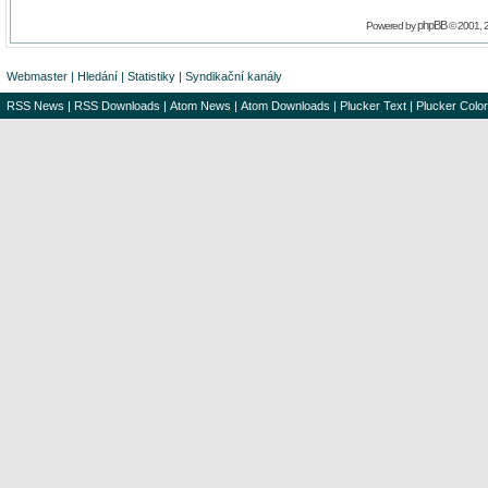
phpBB
Powered by
© 2001, 
Webmaster
|
Hledání
|
Statistiky
|
Syndikační kanály
RSS News
|
RSS Downloads
|
Atom News
|
Atom Downloads
|
Plucker Text
|
Plucker Color