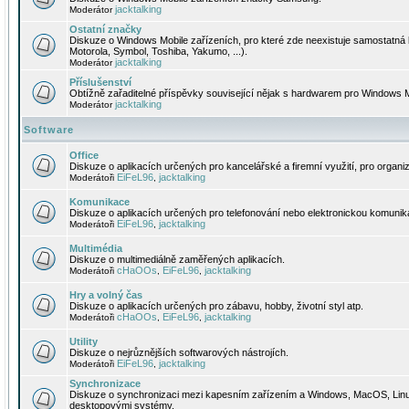
jacktalking
Moderátor
Ostatní značky
Diskuze o Windows Mobile zařízeních, pro které zde neexistuje samostatná 
Motorola, Symbol, Toshiba, Yakumo, ...).
jacktalking
Moderátor
Příslušenství
Obtížně zařaditelné příspěvky související nějak s hardwarem pro Windows M
jacktalking
Moderátor
Software
Office
Diskuze o aplikacích určených pro kancelářské a firemní využití, pro organiz
EiFeL96
jacktalking
Moderátoři
,
Komunikace
Diskuze o aplikacích určených pro telefonování nebo elektronickou komunika
EiFeL96
jacktalking
Moderátoři
,
Multimédia
Diskuze o multimediálně zaměřených aplikacích.
cHaOOs
EiFeL96
jacktalking
Moderátoři
,
,
Hry a volný čas
Diskuze o aplikacích určených pro zábavu, hobby, životní styl atp.
cHaOOs
EiFeL96
jacktalking
Moderátoři
,
,
Utility
Diskuze o nejrůznějších softwarových nástrojích.
EiFeL96
jacktalking
Moderátoři
,
Synchronizace
Diskuze o synchronizaci mezi kapesním zařízením a Windows, MacOS, Linux
desktopovými systémy.