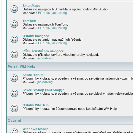
SmartMaps
Diskuze o navigacích SmartMaps společnosti PLAN Studio.
EiFeL96
jacktalking
Moderátoři
,
TomTom
Diskuze o navigacích TomTom.
EiFeL96
jacktalking
Moderátoři
,
Ostatní navigace
Diskuze o ostatních navigačních řešeních.
EiFeL96
jacktalking
Moderátoři
,
Příslušenství pro navigace
Diskuze o příslušenství pro všechny druhy navigací.
jacktalking
Moderátor
Portál WM Help
Sekce "forum"
Připomínky k obsahu, provedení a všemu, co se děje na našem diskuzním f
jacktalking
Moderátor
Sekce "eShop (WM Shop)"
Připomínky k obsahu, provedení a všemu, co se objeví v našem elektronic
Ostatní WM Help
Připomínky k ostatním částem portálu nebo ke službám WM Help.
Ostatní
Windows Mobile
Diskuze o všem, co souvisí s operačním systémem Windows Mobile ve všec