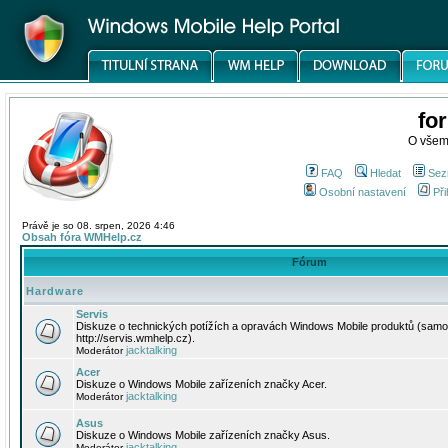
fo
O všem
FAQ
Hledat
Sez
Osobní nastavení
Při
Právě je so 08. srpen, 2026 4:46
Obsah fóra WMHelp.cz
Fórum
Hardware
Servis
Diskuze o technických potížích a opravách Windows Mobile produktů (samo
http://servis.wmhelp.cz).
jacktalking
Moderátor
Acer
Diskuze o Windows Mobile zařízeních značky Acer.
jacktalking
Moderátor
Asus
Diskuze o Windows Mobile zařízeních značky Asus.
jacktalking
Moderátor