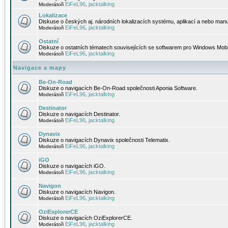
EiFeL96
jacktalking
Moderátoři
,
Lokalizace
Diskuse o českých aj. národních lokalizacích systému, aplikací a nebo manu
EiFeL96
jacktalking
Moderátoři
,
Ostatní
Diskuze o ostatních tématech souvisejících se softwarem pro Windows Mobi
EiFeL96
jacktalking
Moderátoři
,
Navigace a mapy
Be-On-Road
Diskuze o navigacích Be-On-Road společnosti Aponia Software.
EiFeL96
jacktalking
Moderátoři
,
Destinator
Diskuze o navigacích Destinator.
EiFeL96
jacktalking
Moderátoři
,
Dynavix
Diskuze o navigacích Dynavix společnosti Telematix.
EiFeL96
jacktalking
Moderátoři
,
iGO
Diskuze o navigacích iGO.
EiFeL96
jacktalking
Moderátoři
,
Navigon
Diskuze o navigacích Navigon.
EiFeL96
jacktalking
Moderátoři
,
OziExplorerCE
Diskuze o navigacích OziExplorerCE.
EiFeL96
jacktalking
Moderátoři
,