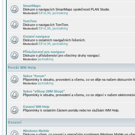
SmartMaps
Diskuze o navigacích SmartMaps společnosti PLAN Studio.
EiFeL96
jacktalking
Moderátoři
,
TomTom
Diskuze o navigacích TomTom.
EiFeL96
jacktalking
Moderátoři
,
Ostatní navigace
Diskuze o ostatních navigačních řešeních.
EiFeL96
jacktalking
Moderátoři
,
Příslušenství pro navigace
Diskuze o příslušenství pro všechny druhy navigací.
jacktalking
Moderátor
Portál WM Help
Sekce "forum"
Připomínky k obsahu, provedení a všemu, co se děje na našem diskuzním f
jacktalking
Moderátor
Sekce "eShop (WM Shop)"
Připomínky k obsahu, provedení a všemu, co se objeví v našem elektronic
Ostatní WM Help
Připomínky k ostatním částem portálu nebo ke službám WM Help.
Ostatní
Windows Mobile
Diskuze o všem, co souvisí s operačním systémem Windows Mobile ve všec