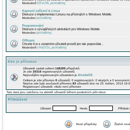
EiFeL96
jacktalking
Moderátoři
,
Kapesní zařízení & Linux
Diskuze o implementaci Linuxu na přístrojích s Windows Mobile.
jacktalking
Moderátor
Programování
Diskuze o vývojářských aktivitách pro Windows Mobile.
jacktalking
Moderátor
Offtopic
Chcete-li si s ostatními uživateli prostě jen tak popovídat...
cHaOOs
jacktalking
Moderátoři
,
Kdo je přítomen
Uživatelé zaslali celkem
148289
příspěvků.
Je zde
20316
registrovaných uživatelů.
dissdal19
Nejnovějším registrovaným uživatelem je
.
Celkem je zde přítomno
0
uživatelů: 0 registrovaných, 0 skrytých a 0 anonymní
Nejvíce zde bylo současně přítomno
83
uživatelů dne ne 25. květen, 2014 19:4
Registrovaní uživatelé: nikdo není přítomen
Tato data jsou založena na aktivitě uživatelů během posledních pěti minut
Přihlášení
Uživatel:
Heslo:
Přihlásit m
Nové příspěvky
Žádné nové