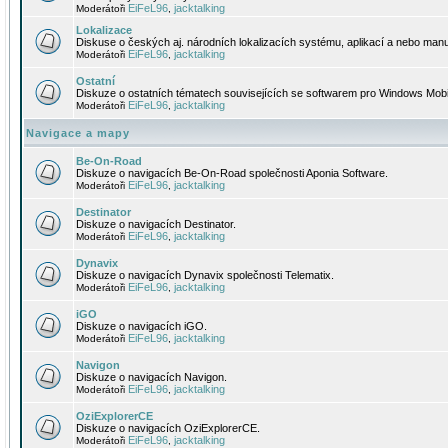
EiFeL96
jacktalking
Moderátoři
,
Lokalizace
Diskuse o českých aj. národních lokalizacích systému, aplikací a nebo manu
EiFeL96
jacktalking
Moderátoři
,
Ostatní
Diskuze o ostatních tématech souvisejících se softwarem pro Windows Mobi
EiFeL96
jacktalking
Moderátoři
,
Navigace a mapy
Be-On-Road
Diskuze o navigacích Be-On-Road společnosti Aponia Software.
EiFeL96
jacktalking
Moderátoři
,
Destinator
Diskuze o navigacích Destinator.
EiFeL96
jacktalking
Moderátoři
,
Dynavix
Diskuze o navigacích Dynavix společnosti Telematix.
EiFeL96
jacktalking
Moderátoři
,
iGO
Diskuze o navigacích iGO.
EiFeL96
jacktalking
Moderátoři
,
Navigon
Diskuze o navigacích Navigon.
EiFeL96
jacktalking
Moderátoři
,
OziExplorerCE
Diskuze o navigacích OziExplorerCE.
EiFeL96
jacktalking
Moderátoři
,