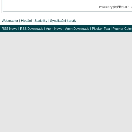
phpBB
Powered by
© 2001, 
Webmaster
|
Hledání
|
Statistiky
|
Syndikační kanály
RSS News
|
RSS Downloads
|
Atom News
|
Atom Downloads
|
Plucker Text
|
Plucker Color