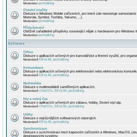
jacktalking
Moderátor
Ostatní značky
Diskuze o Windows Mobile zařízeních, pro které zde neexistuje samostatná 
Motorola, Symbol, Toshiba, Yakumo, ...).
jacktalking
Moderátor
Příslušenství
Obtížně zařaditelné příspěvky související nějak s hardwarem pro Windows M
jacktalking
Moderátor
Software
Office
Diskuze o aplikacích určených pro kancelářské a firemní využití, pro organiz
EiFeL96
jacktalking
Moderátoři
,
Komunikace
Diskuze o aplikacích určených pro telefonování nebo elektronickou komunika
EiFeL96
jacktalking
Moderátoři
,
Multimédia
Diskuze o multimediálně zaměřených aplikacích.
cHaOOs
EiFeL96
jacktalking
Moderátoři
,
,
Hry a volný čas
Diskuze o aplikacích určených pro zábavu, hobby, životní styl atp.
cHaOOs
EiFeL96
jacktalking
Moderátoři
,
,
Utility
Diskuze o nejrůznějších softwarových nástrojích.
EiFeL96
jacktalking
Moderátoři
,
Synchronizace
Diskuze o synchronizaci mezi kapesním zařízením a Windows, MacOS, Linux
desktopovými systémy.