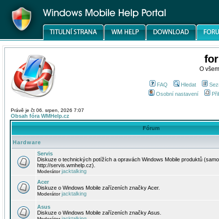
fo
O všem
FAQ
Hledat
Sez
Osobní nastavení
Při
Právě je čt 06. srpen, 2026 7:07
Obsah fóra WMHelp.cz
Fórum
Hardware
Servis
Diskuze o technických potížích a opravách Windows Mobile produktů (samo
http://servis.wmhelp.cz).
jacktalking
Moderátor
Acer
Diskuze o Windows Mobile zařízeních značky Acer.
jacktalking
Moderátor
Asus
Diskuze o Windows Mobile zařízeních značky Asus.
jacktalking
Moderátor