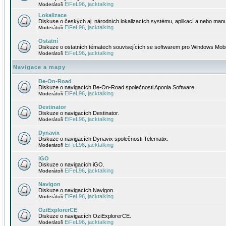
EiFeL96
jacktalking
Moderátoři
,
Lokalizace
Diskuse o českých aj. národních lokalizacích systému, aplikací a nebo manu
EiFeL96
jacktalking
Moderátoři
,
Ostatní
Diskuze o ostatních tématech souvisejících se softwarem pro Windows Mobi
EiFeL96
jacktalking
Moderátoři
,
Navigace a mapy
Be-On-Road
Diskuze o navigacích Be-On-Road společnosti Aponia Software.
EiFeL96
jacktalking
Moderátoři
,
Destinator
Diskuze o navigacích Destinator.
EiFeL96
jacktalking
Moderátoři
,
Dynavix
Diskuze o navigacích Dynavix společnosti Telematix.
EiFeL96
jacktalking
Moderátoři
,
iGO
Diskuze o navigacích iGO.
EiFeL96
jacktalking
Moderátoři
,
Navigon
Diskuze o navigacích Navigon.
EiFeL96
jacktalking
Moderátoři
,
OziExplorerCE
Diskuze o navigacích OziExplorerCE.
EiFeL96
jacktalking
Moderátoři
,