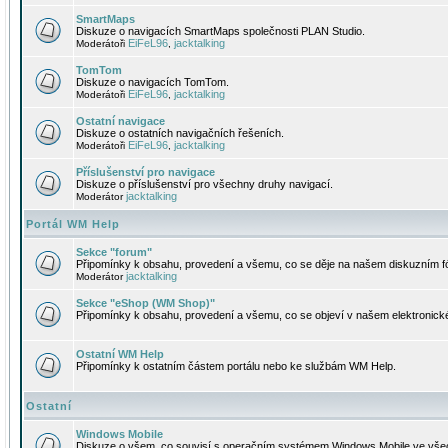
SmartMaps
Diskuze o navigacích SmartMaps společnosti PLAN Studio.
EiFeL96
jacktalking
Moderátoři
,
TomTom
Diskuze o navigacích TomTom.
EiFeL96
jacktalking
Moderátoři
,
Ostatní navigace
Diskuze o ostatních navigačních řešeních.
EiFeL96
jacktalking
Moderátoři
,
Příslušenství pro navigace
Diskuze o příslušenství pro všechny druhy navigací.
jacktalking
Moderátor
Portál WM Help
Sekce "forum"
Připomínky k obsahu, provedení a všemu, co se děje na našem diskuzním f
jacktalking
Moderátor
Sekce "eShop (WM Shop)"
Připomínky k obsahu, provedení a všemu, co se objeví v našem elektronic
Ostatní WM Help
Připomínky k ostatním částem portálu nebo ke službám WM Help.
Ostatní
Windows Mobile
Diskuze o všem, co souvisí s operačním systémem Windows Mobile ve všec