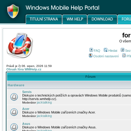
fo
O všem
FAQ
Hledat
Sez
Osobní nastavení
Při
Právě je čt 06. srpen, 2026 11:59
Obsah fóra WMHelp.cz
Fórum
Hardware
Servis
Diskuze o technických potížích a opravách Windows Mobile produktů (samo
http://servis.wmhelp.cz).
jacktalking
Moderátor
Acer
Diskuze o Windows Mobile zařízeních značky Acer.
jacktalking
Moderátor
Asus
Diskuze o Windows Mobile zařízeních značky Asus.
jacktalking
Moderátor