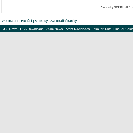
phpBB
Powered by
© 2001, 
Webmaster
|
Hledání
|
Statistiky
|
Syndikační kanály
RSS News
|
RSS Downloads
|
Atom News
|
Atom Downloads
|
Plucker Text
|
Plucker Color