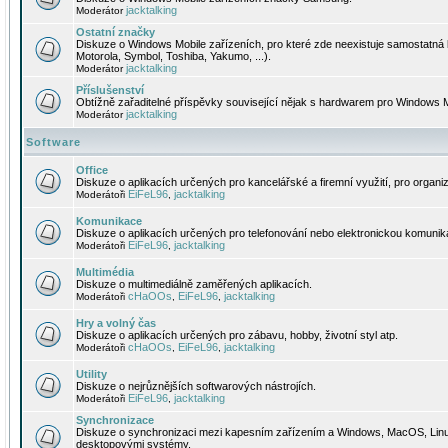
jacktalking
Moderátor
Ostatní značky
Diskuze o Windows Mobile zařízeních, pro které zde neexistuje samostatná 
Motorola, Symbol, Toshiba, Yakumo, ...).
jacktalking
Moderátor
Příslušenství
Obtížně zařaditelné příspěvky související nějak s hardwarem pro Windows M
jacktalking
Moderátor
Software
Office
Diskuze o aplikacích určených pro kancelářské a firemní využití, pro organiz
EiFeL96
jacktalking
Moderátoři
,
Komunikace
Diskuze o aplikacích určených pro telefonování nebo elektronickou komunika
EiFeL96
jacktalking
Moderátoři
,
Multimédia
Diskuze o multimediálně zaměřených aplikacích.
cHaOOs
EiFeL96
jacktalking
Moderátoři
,
,
Hry a volný čas
Diskuze o aplikacích určených pro zábavu, hobby, životní styl atp.
cHaOOs
EiFeL96
jacktalking
Moderátoři
,
,
Utility
Diskuze o nejrůznějších softwarových nástrojích.
EiFeL96
jacktalking
Moderátoři
,
Synchronizace
Diskuze o synchronizaci mezi kapesním zařízením a Windows, MacOS, Linux
desktopovými systémy.