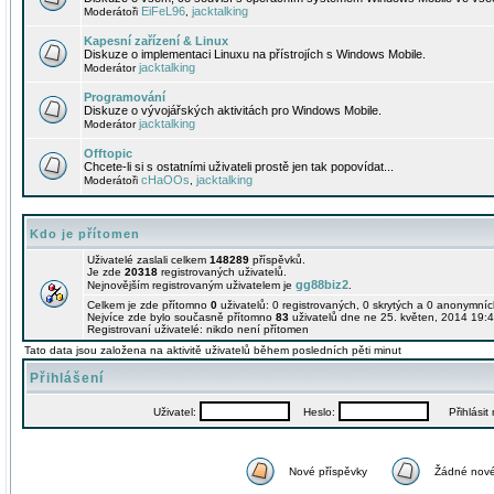
EiFeL96
jacktalking
Moderátoři
,
Kapesní zařízení & Linux
Diskuze o implementaci Linuxu na přístrojích s Windows Mobile.
jacktalking
Moderátor
Programování
Diskuze o vývojářských aktivitách pro Windows Mobile.
jacktalking
Moderátor
Offtopic
Chcete-li si s ostatními uživateli prostě jen tak popovídat...
cHaOOs
jacktalking
Moderátoři
,
Kdo je přítomen
Uživatelé zaslali celkem
148289
příspěvků.
Je zde
20318
registrovaných uživatelů.
gg88biz2
Nejnovějším registrovaným uživatelem je
.
Celkem je zde přítomno
0
uživatelů: 0 registrovaných, 0 skrytých a 0 anonymní
Nejvíce zde bylo současně přítomno
83
uživatelů dne ne 25. květen, 2014 19:4
Registrovaní uživatelé: nikdo není přítomen
Tato data jsou založena na aktivitě uživatelů během posledních pěti minut
Přihlášení
Uživatel:
Heslo:
Přihlásit m
Nové příspěvky
Žádné nové