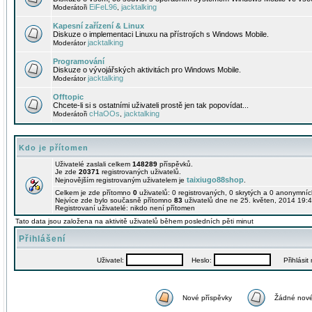
EiFeL96
jacktalking
Moderátoři
,
Kapesní zařízení & Linux
Diskuze o implementaci Linuxu na přístrojích s Windows Mobile.
jacktalking
Moderátor
Programování
Diskuze o vývojářských aktivitách pro Windows Mobile.
jacktalking
Moderátor
Offtopic
Chcete-li si s ostatními uživateli prostě jen tak popovídat...
cHaOOs
jacktalking
Moderátoři
,
Kdo je přítomen
Uživatelé zaslali celkem
148289
příspěvků.
Je zde
20371
registrovaných uživatelů.
taixiugo88shop
Nejnovějším registrovaným uživatelem je
.
Celkem je zde přítomno
0
uživatelů: 0 registrovaných, 0 skrytých a 0 anonymní
Nejvíce zde bylo současně přítomno
83
uživatelů dne ne 25. květen, 2014 19:4
Registrovaní uživatelé: nikdo není přítomen
Tato data jsou založena na aktivitě uživatelů během posledních pěti minut
Přihlášení
Uživatel:
Heslo:
Přihlásit m
Nové příspěvky
Žádné nové