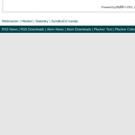
phpBB
Powered by
© 2001, 
Webmaster
|
Hledání
|
Statistiky
|
Syndikační kanály
RSS News
|
RSS Downloads
|
Atom News
|
Atom Downloads
|
Plucker Text
|
Plucker Color