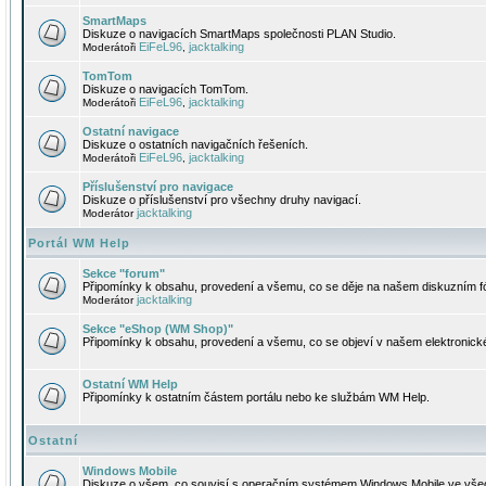
SmartMaps
Diskuze o navigacích SmartMaps společnosti PLAN Studio.
EiFeL96
jacktalking
Moderátoři
,
TomTom
Diskuze o navigacích TomTom.
EiFeL96
jacktalking
Moderátoři
,
Ostatní navigace
Diskuze o ostatních navigačních řešeních.
EiFeL96
jacktalking
Moderátoři
,
Příslušenství pro navigace
Diskuze o příslušenství pro všechny druhy navigací.
jacktalking
Moderátor
Portál WM Help
Sekce "forum"
Připomínky k obsahu, provedení a všemu, co se děje na našem diskuzním f
jacktalking
Moderátor
Sekce "eShop (WM Shop)"
Připomínky k obsahu, provedení a všemu, co se objeví v našem elektronic
Ostatní WM Help
Připomínky k ostatním částem portálu nebo ke službám WM Help.
Ostatní
Windows Mobile
Diskuze o všem, co souvisí s operačním systémem Windows Mobile ve všec