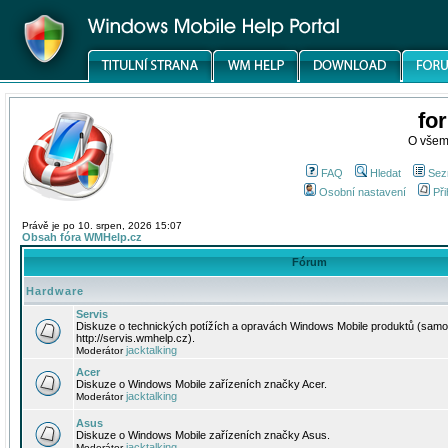
fo
O všem
FAQ
Hledat
Sez
Osobní nastavení
Při
Právě je po 10. srpen, 2026 15:07
Obsah fóra WMHelp.cz
Fórum
Hardware
Servis
Diskuze o technických potížích a opravách Windows Mobile produktů (samo
http://servis.wmhelp.cz).
jacktalking
Moderátor
Acer
Diskuze o Windows Mobile zařízeních značky Acer.
jacktalking
Moderátor
Asus
Diskuze o Windows Mobile zařízeních značky Asus.
jacktalking
Moderátor