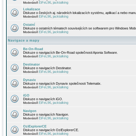
EiFeL96
jacktalking
Moderátoři
,
Lokalizace
Diskuse o českých aj. národních lokalizacích systému, aplikací a nebo manu
EiFeL96
jacktalking
Moderátoři
,
Ostatní
Diskuze o ostatních tématech souvisejících se softwarem pro Windows Mobi
EiFeL96
jacktalking
Moderátoři
,
Navigace a mapy
Be-On-Road
Diskuze o navigacích Be-On-Road společnosti Aponia Software.
EiFeL96
jacktalking
Moderátoři
,
Destinator
Diskuze o navigacích Destinator.
EiFeL96
jacktalking
Moderátoři
,
Dynavix
Diskuze o navigacích Dynavix společnosti Telematix.
EiFeL96
jacktalking
Moderátoři
,
iGO
Diskuze o navigacích iGO.
EiFeL96
jacktalking
Moderátoři
,
Navigon
Diskuze o navigacích Navigon.
EiFeL96
jacktalking
Moderátoři
,
OziExplorerCE
Diskuze o navigacích OziExplorerCE.
EiFeL96
jacktalking
Moderátoři
,