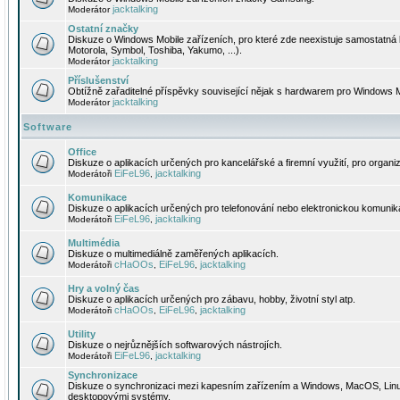
jacktalking
Moderátor
Ostatní značky
Diskuze o Windows Mobile zařízeních, pro které zde neexistuje samostatná 
Motorola, Symbol, Toshiba, Yakumo, ...).
jacktalking
Moderátor
Příslušenství
Obtížně zařaditelné příspěvky související nějak s hardwarem pro Windows M
jacktalking
Moderátor
Software
Office
Diskuze o aplikacích určených pro kancelářské a firemní využití, pro organiz
EiFeL96
jacktalking
Moderátoři
,
Komunikace
Diskuze o aplikacích určených pro telefonování nebo elektronickou komunika
EiFeL96
jacktalking
Moderátoři
,
Multimédia
Diskuze o multimediálně zaměřených aplikacích.
cHaOOs
EiFeL96
jacktalking
Moderátoři
,
,
Hry a volný čas
Diskuze o aplikacích určených pro zábavu, hobby, životní styl atp.
cHaOOs
EiFeL96
jacktalking
Moderátoři
,
,
Utility
Diskuze o nejrůznějších softwarových nástrojích.
EiFeL96
jacktalking
Moderátoři
,
Synchronizace
Diskuze o synchronizaci mezi kapesním zařízením a Windows, MacOS, Linux
desktopovými systémy.