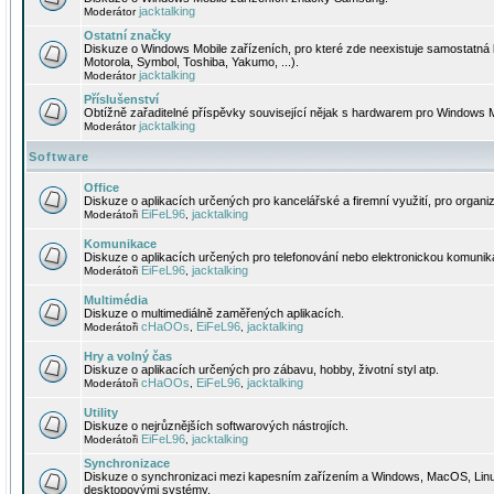
jacktalking
Moderátor
Ostatní značky
Diskuze o Windows Mobile zařízeních, pro které zde neexistuje samostatná 
Motorola, Symbol, Toshiba, Yakumo, ...).
jacktalking
Moderátor
Příslušenství
Obtížně zařaditelné příspěvky související nějak s hardwarem pro Windows M
jacktalking
Moderátor
Software
Office
Diskuze o aplikacích určených pro kancelářské a firemní využití, pro organiz
EiFeL96
jacktalking
Moderátoři
,
Komunikace
Diskuze o aplikacích určených pro telefonování nebo elektronickou komunika
EiFeL96
jacktalking
Moderátoři
,
Multimédia
Diskuze o multimediálně zaměřených aplikacích.
cHaOOs
EiFeL96
jacktalking
Moderátoři
,
,
Hry a volný čas
Diskuze o aplikacích určených pro zábavu, hobby, životní styl atp.
cHaOOs
EiFeL96
jacktalking
Moderátoři
,
,
Utility
Diskuze o nejrůznějších softwarových nástrojích.
EiFeL96
jacktalking
Moderátoři
,
Synchronizace
Diskuze o synchronizaci mezi kapesním zařízením a Windows, MacOS, Linux
desktopovými systémy.