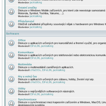
jacktalking
Moderátor
Ostatní značky
Diskuze o Windows Mobile zařízeních, pro které zde neexistuje samostatná 
Motorola, Symbol, Toshiba, Yakumo, ...).
jacktalking
Moderátor
Příslušenství
Obtížně zařaditelné příspěvky související nějak s hardwarem pro Windows M
jacktalking
Moderátor
Software
Office
Diskuze o aplikacích určených pro kancelářské a firemní využití, pro organiz
EiFeL96
jacktalking
Moderátoři
,
Komunikace
Diskuze o aplikacích určených pro telefonování nebo elektronickou komunika
EiFeL96
jacktalking
Moderátoři
,
Multimédia
Diskuze o multimediálně zaměřených aplikacích.
cHaOOs
EiFeL96
jacktalking
Moderátoři
,
,
Hry a volný čas
Diskuze o aplikacích určených pro zábavu, hobby, životní styl atp.
cHaOOs
EiFeL96
jacktalking
Moderátoři
,
,
Utility
Diskuze o nejrůznějších softwarových nástrojích.
EiFeL96
jacktalking
Moderátoři
,
Synchronizace
Diskuze o synchronizaci mezi kapesním zařízením a Windows, MacOS, Linux
desktopovými systémy.