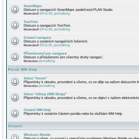
SmartMaps
Diskuze o navigacích SmartMaps společnosti PLAN Studio.
EiFeL96
jacktalking
Moderátoři
,
TomTom
Diskuze o navigacích TomTom.
EiFeL96
jacktalking
Moderátoři
,
Ostatní navigace
Diskuze o ostatních navigačních řešeních.
EiFeL96
jacktalking
Moderátoři
,
Příslušenství pro navigace
Diskuze o příslušenství pro všechny druhy navigací.
jacktalking
Moderátor
Portál WM Help
Sekce "forum"
Připomínky k obsahu, provedení a všemu, co se děje na našem diskuzním f
jacktalking
Moderátor
Sekce "eShop (WM Shop)"
Připomínky k obsahu, provedení a všemu, co se objeví v našem elektronic
Ostatní WM Help
Připomínky k ostatním částem portálu nebo ke službám WM Help.
Ostatní
Windows Mobile
Diskuze o všem, co souvisí s operačním systémem Windows Mobile ve všec