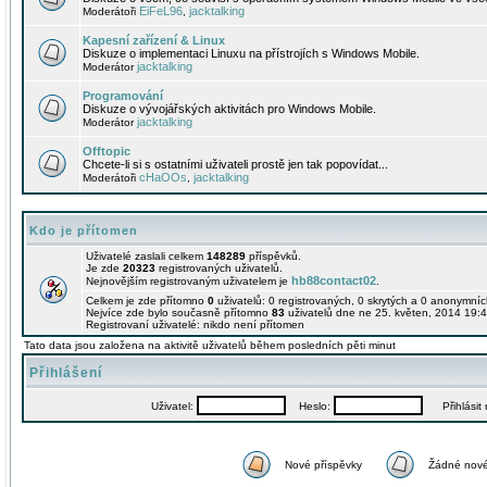
EiFeL96
jacktalking
Moderátoři
,
Kapesní zařízení & Linux
Diskuze o implementaci Linuxu na přístrojích s Windows Mobile.
jacktalking
Moderátor
Programování
Diskuze o vývojářských aktivitách pro Windows Mobile.
jacktalking
Moderátor
Offtopic
Chcete-li si s ostatními uživateli prostě jen tak popovídat...
cHaOOs
jacktalking
Moderátoři
,
Kdo je přítomen
Uživatelé zaslali celkem
148289
příspěvků.
Je zde
20323
registrovaných uživatelů.
hb88contact02
Nejnovějším registrovaným uživatelem je
.
Celkem je zde přítomno
0
uživatelů: 0 registrovaných, 0 skrytých a 0 anonymní
Nejvíce zde bylo současně přítomno
83
uživatelů dne ne 25. květen, 2014 19:4
Registrovaní uživatelé: nikdo není přítomen
Tato data jsou založena na aktivitě uživatelů během posledních pěti minut
Přihlášení
Uživatel:
Heslo:
Přihlásit m
Nové příspěvky
Žádné nové