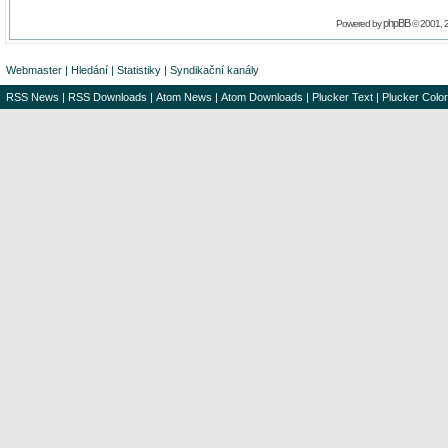
phpBB
Powered by
© 2001, 
Webmaster
|
Hledání
|
Statistiky
|
Syndikační kanály
RSS News
|
RSS Downloads
|
Atom News
|
Atom Downloads
|
Plucker Text
|
Plucker Color