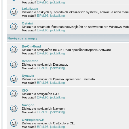
EiFeL96
jacktalking
Moderátoři
,
Lokalizace
Diskuse o českých aj. národních lokalizacích systému, aplikací a nebo manu
EiFeL96
jacktalking
Moderátoři
,
Ostatní
Diskuze o ostatních tématech souvisejících se softwarem pro Windows Mobi
EiFeL96
jacktalking
Moderátoři
,
Navigace a mapy
Be-On-Road
Diskuze o navigacích Be-On-Road společnosti Aponia Software.
EiFeL96
jacktalking
Moderátoři
,
Destinator
Diskuze o navigacích Destinator.
EiFeL96
jacktalking
Moderátoři
,
Dynavix
Diskuze o navigacích Dynavix společnosti Telematix.
EiFeL96
jacktalking
Moderátoři
,
iGO
Diskuze o navigacích iGO.
EiFeL96
jacktalking
Moderátoři
,
Navigon
Diskuze o navigacích Navigon.
EiFeL96
jacktalking
Moderátoři
,
OziExplorerCE
Diskuze o navigacích OziExplorerCE.
EiFeL96
jacktalking
Moderátoři
,