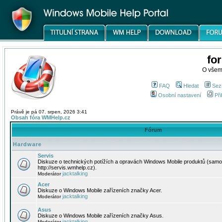
fo
O všem
FAQ
Hledat
Sez
Osobní nastavení
Při
Právě je pá 07. srpen, 2026 3:41
Obsah fóra WMHelp.cz
Fórum
Hardware
Servis
Diskuze o technických potížích a opravách Windows Mobile produktů (samo
http://servis.wmhelp.cz).
jacktalking
Moderátor
Acer
Diskuze o Windows Mobile zařízeních značky Acer.
jacktalking
Moderátor
Asus
Diskuze o Windows Mobile zařízeních značky Asus.
jacktalking
Moderátor