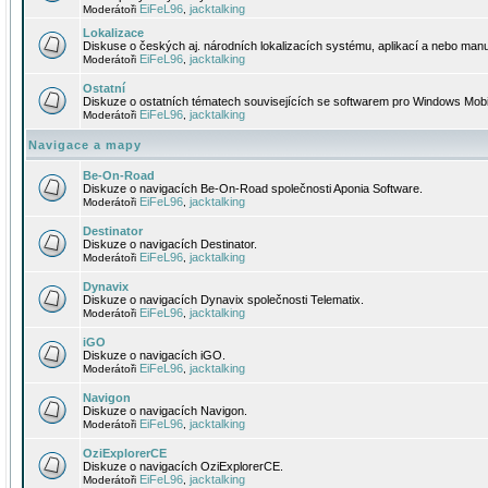
EiFeL96
jacktalking
Moderátoři
,
Lokalizace
Diskuse o českých aj. národních lokalizacích systému, aplikací a nebo manu
EiFeL96
jacktalking
Moderátoři
,
Ostatní
Diskuze o ostatních tématech souvisejících se softwarem pro Windows Mobi
EiFeL96
jacktalking
Moderátoři
,
Navigace a mapy
Be-On-Road
Diskuze o navigacích Be-On-Road společnosti Aponia Software.
EiFeL96
jacktalking
Moderátoři
,
Destinator
Diskuze o navigacích Destinator.
EiFeL96
jacktalking
Moderátoři
,
Dynavix
Diskuze o navigacích Dynavix společnosti Telematix.
EiFeL96
jacktalking
Moderátoři
,
iGO
Diskuze o navigacích iGO.
EiFeL96
jacktalking
Moderátoři
,
Navigon
Diskuze o navigacích Navigon.
EiFeL96
jacktalking
Moderátoři
,
OziExplorerCE
Diskuze o navigacích OziExplorerCE.
EiFeL96
jacktalking
Moderátoři
,