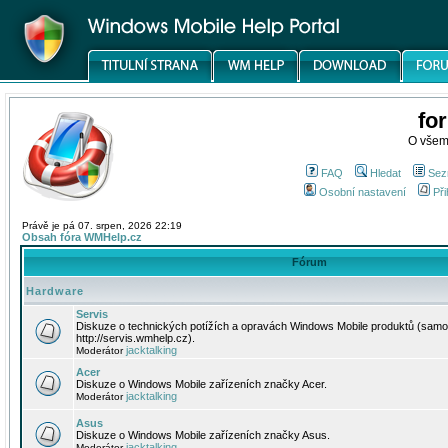
fo
O všem
FAQ
Hledat
Sez
Osobní nastavení
Při
Právě je pá 07. srpen, 2026 22:19
Obsah fóra WMHelp.cz
Fórum
Hardware
Servis
Diskuze o technických potížích a opravách Windows Mobile produktů (samo
http://servis.wmhelp.cz).
jacktalking
Moderátor
Acer
Diskuze o Windows Mobile zařízeních značky Acer.
jacktalking
Moderátor
Asus
Diskuze o Windows Mobile zařízeních značky Asus.
jacktalking
Moderátor