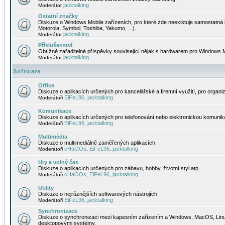
jacktalking
Moderátor
Ostatní značky
Diskuze o Windows Mobile zařízeních, pro které zde neexistuje samostatná 
Motorola, Symbol, Toshiba, Yakumo, ...).
jacktalking
Moderátor
Příslušenství
Obtížně zařaditelné příspěvky související nějak s hardwarem pro Windows M
jacktalking
Moderátor
Software
Office
Diskuze o aplikacích určených pro kancelářské a firemní využití, pro organiz
EiFeL96
jacktalking
Moderátoři
,
Komunikace
Diskuze o aplikacích určených pro telefonování nebo elektronickou komunika
EiFeL96
jacktalking
Moderátoři
,
Multimédia
Diskuze o multimediálně zaměřených aplikacích.
cHaOOs
EiFeL96
jacktalking
Moderátoři
,
,
Hry a volný čas
Diskuze o aplikacích určených pro zábavu, hobby, životní styl atp.
cHaOOs
EiFeL96
jacktalking
Moderátoři
,
,
Utility
Diskuze o nejrůznějších softwarových nástrojích.
EiFeL96
jacktalking
Moderátoři
,
Synchronizace
Diskuze o synchronizaci mezi kapesním zařízením a Windows, MacOS, Linux
desktopovými systémy.