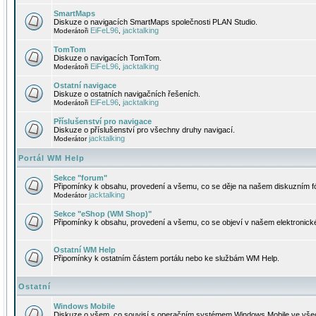
SmartMaps
Diskuze o navigacích SmartMaps společnosti PLAN Studio.
EiFeL96
jacktalking
Moderátoři
,
TomTom
Diskuze o navigacích TomTom.
EiFeL96
jacktalking
Moderátoři
,
Ostatní navigace
Diskuze o ostatních navigačních řešeních.
EiFeL96
jacktalking
Moderátoři
,
Příslušenství pro navigace
Diskuze o příslušenství pro všechny druhy navigací.
jacktalking
Moderátor
Portál WM Help
Sekce "forum"
Připomínky k obsahu, provedení a všemu, co se děje na našem diskuzním f
jacktalking
Moderátor
Sekce "eShop (WM Shop)"
Připomínky k obsahu, provedení a všemu, co se objeví v našem elektronic
Ostatní WM Help
Připomínky k ostatním částem portálu nebo ke službám WM Help.
Ostatní
Windows Mobile
Diskuze o všem, co souvisí s operačním systémem Windows Mobile ve všec