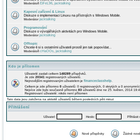
EiFeL96
jacktalking
Moderátoři
,
Kapesní zařízení & Linux
Diskuze o implementaci Linuxu na přístrojích s Windows Mobile.
jacktalking
Moderátor
Programování
Diskuze o vývojářských aktivitách pro Windows Mobile.
jacktalking
Moderátor
Offtopic
Chcete-li si s ostatními uživateli prostě jen tak popovídat...
cHaOOs
jacktalking
Moderátoři
,
Kdo je přítomen
Uživatelé zaslali celkem
148289
příspěvků.
Je zde
20341
registrovaných uživatelů.
financeclasshelp
Nejnovějším registrovaným uživatelem je
.
Celkem je zde přítomno
0
uživatelů: 0 registrovaných, 0 skrytých a 0 anonymní
Nejvíce zde bylo současně přítomno
83
uživatelů dne ne 25. květen, 2014 19:4
Registrovaní uživatelé: nikdo není přítomen
Tato data jsou založena na aktivitě uživatelů během posledních pěti minut
Přihlášení
Uživatel:
Heslo:
Přihlásit m
Nové příspěvky
Žádné nové