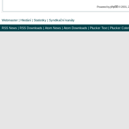
phpBB
Powered by
© 2001, 
Webmaster
|
Hledání
|
Statistiky
|
Syndikační kanály
RSS News
|
RSS Downloads
|
Atom News
|
Atom Downloads
|
Plucker Text
|
Plucker Color