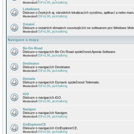
EiFeL96
jacktalking
Moderátoři
,
Lokalizace
Diskuse o českých aj. národních lokalizacích systému, aplikací a nebo manu
EiFeL96
jacktalking
Moderátoři
,
Ostatní
Diskuze o ostatních tématech souvisejících se softwarem pro Windows Mobi
EiFeL96
jacktalking
Moderátoři
,
Navigace a mapy
Be-On-Road
Diskuze o navigacích Be-On-Road společnosti Aponia Software.
EiFeL96
jacktalking
Moderátoři
,
Destinator
Diskuze o navigacích Destinator.
EiFeL96
jacktalking
Moderátoři
,
Dynavix
Diskuze o navigacích Dynavix společnosti Telematix.
EiFeL96
jacktalking
Moderátoři
,
iGO
Diskuze o navigacích iGO.
EiFeL96
jacktalking
Moderátoři
,
Navigon
Diskuze o navigacích Navigon.
EiFeL96
jacktalking
Moderátoři
,
OziExplorerCE
Diskuze o navigacích OziExplorerCE.
EiFeL96
jacktalking
Moderátoři
,