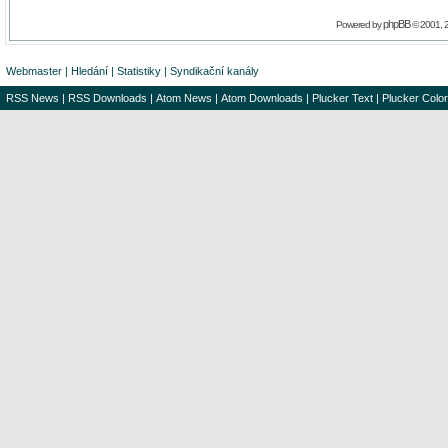
phpBB
Powered by
© 2001, 
Webmaster
|
Hledání
|
Statistiky
|
Syndikační kanály
RSS News
|
RSS Downloads
|
Atom News
|
Atom Downloads
|
Plucker Text
|
Plucker Color