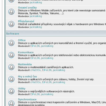
jacktalking
Moderátor
Ostatní značky
Diskuze o Windows Mobile zařízeních, pro které zde neexistuje samostatná 
Motorola, Symbol, Toshiba, Yakumo, ...).
jacktalking
Moderátor
Příslušenství
Obtížně zařaditelné příspěvky související nějak s hardwarem pro Windows M
jacktalking
Moderátor
Software
Office
Diskuze o aplikacích určených pro kancelářské a firemní využití, pro organiz
EiFeL96
jacktalking
Moderátoři
,
Komunikace
Diskuze o aplikacích určených pro telefonování nebo elektronickou komunika
EiFeL96
jacktalking
Moderátoři
,
Multimédia
Diskuze o multimediálně zaměřených aplikacích.
cHaOOs
EiFeL96
jacktalking
Moderátoři
,
,
Hry a volný čas
Diskuze o aplikacích určených pro zábavu, hobby, životní styl atp.
cHaOOs
EiFeL96
jacktalking
Moderátoři
,
,
Utility
Diskuze o nejrůznějších softwarových nástrojích.
EiFeL96
jacktalking
Moderátoři
,
Synchronizace
Diskuze o synchronizaci mezi kapesním zařízením a Windows, MacOS, Linux
desktopovými systémy.