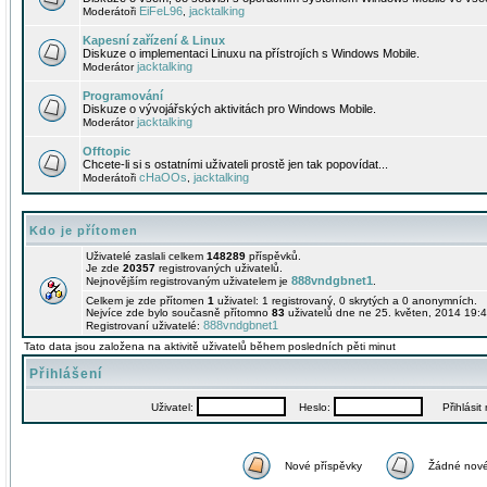
EiFeL96
jacktalking
Moderátoři
,
Kapesní zařízení & Linux
Diskuze o implementaci Linuxu na přístrojích s Windows Mobile.
jacktalking
Moderátor
Programování
Diskuze o vývojářských aktivitách pro Windows Mobile.
jacktalking
Moderátor
Offtopic
Chcete-li si s ostatními uživateli prostě jen tak popovídat...
cHaOOs
jacktalking
Moderátoři
,
Kdo je přítomen
Uživatelé zaslali celkem
148289
příspěvků.
Je zde
20357
registrovaných uživatelů.
888vndgbnet1
Nejnovějším registrovaným uživatelem je
.
Celkem je zde přítomen
1
uživatel: 1 registrovaný, 0 skrytých a 0 anonymních.
Nejvíce zde bylo současně přítomno
83
uživatelů dne ne 25. květen, 2014 19:4
888vndgbnet1
Registrovaní uživatelé:
Tato data jsou založena na aktivitě uživatelů během posledních pěti minut
Přihlášení
Uživatel:
Heslo:
Přihlásit m
Nové příspěvky
Žádné nové