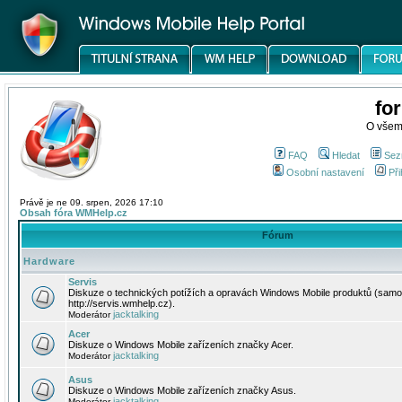
fo
O všem
FAQ
Hledat
Sez
Osobní nastavení
Při
Právě je ne 09. srpen, 2026 17:10
Obsah fóra WMHelp.cz
Fórum
Hardware
Servis
Diskuze o technických potížích a opravách Windows Mobile produktů (samo
http://servis.wmhelp.cz).
jacktalking
Moderátor
Acer
Diskuze o Windows Mobile zařízeních značky Acer.
jacktalking
Moderátor
Asus
Diskuze o Windows Mobile zařízeních značky Asus.
jacktalking
Moderátor