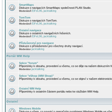
SmartMaps
Diskuze o navigacích SmartMaps společnosti PLAN Studio.
EiFeL96
jacktalking
Moderátoři
,
TomTom
Diskuze o navigacích TomTom.
EiFeL96
jacktalking
Moderátoři
,
Ostatní navigace
Diskuze o ostatních navigačních řešeních.
EiFeL96
jacktalking
Moderátoři
,
Příslušenství pro navigace
Diskuze o příslušenství pro všechny druhy navigací.
jacktalking
Moderátor
Portál WM Help
Sekce "forum"
Připomínky k obsahu, provedení a všemu, co se děje na našem diskuzním f
jacktalking
Moderátor
Sekce "eShop (WM Shop)"
Připomínky k obsahu, provedení a všemu, co se objeví v našem elektronic
Ostatní WM Help
Připomínky k ostatním částem portálu nebo ke službám WM Help.
Ostatní
Windows Mobile
Diskuze o všem, co souvisí s operačním systémem Windows Mobile ve všec