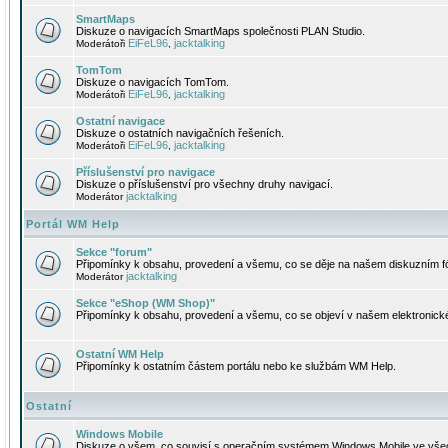
SmartMaps
Diskuze o navigacích SmartMaps společnosti PLAN Studio.
EiFeL96
jacktalking
Moderátoři
,
TomTom
Diskuze o navigacích TomTom.
EiFeL96
jacktalking
Moderátoři
,
Ostatní navigace
Diskuze o ostatních navigačních řešeních.
EiFeL96
jacktalking
Moderátoři
,
Příslušenství pro navigace
Diskuze o příslušenství pro všechny druhy navigací.
jacktalking
Moderátor
Portál WM Help
Sekce "forum"
Připomínky k obsahu, provedení a všemu, co se děje na našem diskuzním f
jacktalking
Moderátor
Sekce "eShop (WM Shop)"
Připomínky k obsahu, provedení a všemu, co se objeví v našem elektronic
Ostatní WM Help
Připomínky k ostatním částem portálu nebo ke službám WM Help.
Ostatní
Windows Mobile
Diskuze o všem, co souvisí s operačním systémem Windows Mobile ve všec