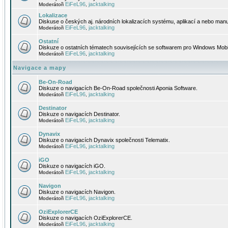
EiFeL96
jacktalking
Moderátoři
,
Lokalizace
Diskuse o českých aj. národních lokalizacích systému, aplikací a nebo manu
EiFeL96
jacktalking
Moderátoři
,
Ostatní
Diskuze o ostatních tématech souvisejících se softwarem pro Windows Mobi
EiFeL96
jacktalking
Moderátoři
,
Navigace a mapy
Be-On-Road
Diskuze o navigacích Be-On-Road společnosti Aponia Software.
EiFeL96
jacktalking
Moderátoři
,
Destinator
Diskuze o navigacích Destinator.
EiFeL96
jacktalking
Moderátoři
,
Dynavix
Diskuze o navigacích Dynavix společnosti Telematix.
EiFeL96
jacktalking
Moderátoři
,
iGO
Diskuze o navigacích iGO.
EiFeL96
jacktalking
Moderátoři
,
Navigon
Diskuze o navigacích Navigon.
EiFeL96
jacktalking
Moderátoři
,
OziExplorerCE
Diskuze o navigacích OziExplorerCE.
EiFeL96
jacktalking
Moderátoři
,