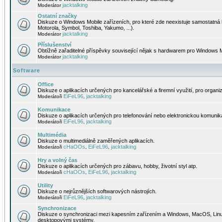
jacktalking
Moderátor
Ostatní značky
Diskuze o Windows Mobile zařízeních, pro které zde neexistuje samostatná 
Motorola, Symbol, Toshiba, Yakumo, ...).
jacktalking
Moderátor
Příslušenství
Obtížně zařaditelné příspěvky související nějak s hardwarem pro Windows M
jacktalking
Moderátor
Software
Office
Diskuze o aplikacích určených pro kancelářské a firemní využití, pro organiz
EiFeL96
jacktalking
Moderátoři
,
Komunikace
Diskuze o aplikacích určených pro telefonování nebo elektronickou komunika
EiFeL96
jacktalking
Moderátoři
,
Multimédia
Diskuze o multimediálně zaměřených aplikacích.
cHaOOs
EiFeL96
jacktalking
Moderátoři
,
,
Hry a volný čas
Diskuze o aplikacích určených pro zábavu, hobby, životní styl atp.
cHaOOs
EiFeL96
jacktalking
Moderátoři
,
,
Utility
Diskuze o nejrůznějších softwarových nástrojích.
EiFeL96
jacktalking
Moderátoři
,
Synchronizace
Diskuze o synchronizaci mezi kapesním zařízením a Windows, MacOS, Linux
desktopovými systémy.