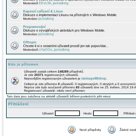
EiFeL96
jacktalking
Moderátoři
,
Kapesní zařízení & Linux
Diskuze o implementaci Linuxu na přístrojích s Windows Mobile.
jacktalking
Moderátor
Programování
Diskuze o vývojářských aktivitách pro Windows Mobile.
jacktalking
Moderátor
Offtopic
Chcete-li si s ostatními uživateli prostě jen tak popovídat...
cHaOOs
jacktalking
Moderátoři
,
Kdo je přítomen
Uživatelé zaslali celkem
148289
příspěvků.
Je zde
20371
registrovaných uživatelů.
taixiugo88shop
Nejnovějším registrovaným uživatelem je
.
Celkem je zde přítomno
0
uživatelů: 0 registrovaných, 0 skrytých a 0 anonymní
Nejvíce zde bylo současně přítomno
83
uživatelů dne ne 25. květen, 2014 19:4
Registrovaní uživatelé: nikdo není přítomen
Tato data jsou založena na aktivitě uživatelů během posledních pěti minut
Přihlášení
Uživatel:
Heslo:
Přihlásit m
Nové příspěvky
Žádné nové