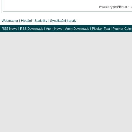
phpBB
Powered by
© 2001, 
Webmaster
|
Hledání
|
Statistiky
|
Syndikační kanály
RSS News
|
RSS Downloads
|
Atom News
|
Atom Downloads
|
Plucker Text
|
Plucker Color