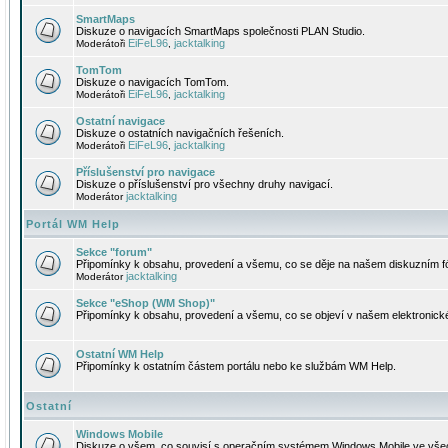
SmartMaps
Diskuze o navigacích SmartMaps společnosti PLAN Studio.
EiFeL96
jacktalking
Moderátoři
,
TomTom
Diskuze o navigacích TomTom.
EiFeL96
jacktalking
Moderátoři
,
Ostatní navigace
Diskuze o ostatních navigačních řešeních.
EiFeL96
jacktalking
Moderátoři
,
Příslušenství pro navigace
Diskuze o příslušenství pro všechny druhy navigací.
jacktalking
Moderátor
Portál WM Help
Sekce "forum"
Připomínky k obsahu, provedení a všemu, co se děje na našem diskuzním f
jacktalking
Moderátor
Sekce "eShop (WM Shop)"
Připomínky k obsahu, provedení a všemu, co se objeví v našem elektronic
Ostatní WM Help
Připomínky k ostatním částem portálu nebo ke službám WM Help.
Ostatní
Windows Mobile
Diskuze o všem, co souvisí s operačním systémem Windows Mobile ve všec