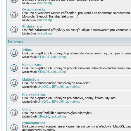
jacktalking
Moderátor
Ostatní značky
Diskuze o Windows Mobile zařízeních, pro které zde neexistuje samostatná 
Motorola, Symbol, Toshiba, Yakumo, ...).
jacktalking
Moderátor
Příslušenství
Obtížně zařaditelné příspěvky související nějak s hardwarem pro Windows M
jacktalking
Moderátor
Software
Office
Diskuze o aplikacích určených pro kancelářské a firemní využití, pro organiz
EiFeL96
jacktalking
Moderátoři
,
Komunikace
Diskuze o aplikacích určených pro telefonování nebo elektronickou komunika
EiFeL96
jacktalking
Moderátoři
,
Multimédia
Diskuze o multimediálně zaměřených aplikacích.
cHaOOs
EiFeL96
jacktalking
Moderátoři
,
,
Hry a volný čas
Diskuze o aplikacích určených pro zábavu, hobby, životní styl atp.
cHaOOs
EiFeL96
jacktalking
Moderátoři
,
,
Utility
Diskuze o nejrůznějších softwarových nástrojích.
EiFeL96
jacktalking
Moderátoři
,
Synchronizace
Diskuze o synchronizaci mezi kapesním zařízením a Windows, MacOS, Linux
desktopovými systémy.