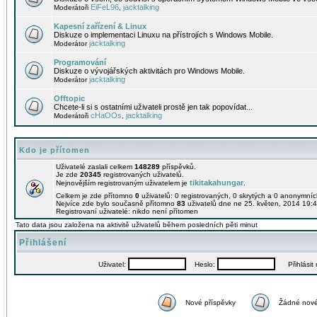
EiFeL96
jacktalking
Moderátoři
,
Kapesní zařízení & Linux
Diskuze o implementaci Linuxu na přístrojích s Windows Mobile.
jacktalking
Moderátor
Programování
Diskuze o vývojářských aktivitách pro Windows Mobile.
jacktalking
Moderátor
Offtopic
Chcete-li si s ostatními uživateli prostě jen tak popovídat...
cHaOOs
jacktalking
Moderátoři
,
Kdo je přítomen
Uživatelé zaslali celkem
148289
příspěvků.
Je zde
20345
registrovaných uživatelů.
tikitakahungar
Nejnovějším registrovaným uživatelem je
.
Celkem je zde přítomno
0
uživatelů: 0 registrovaných, 0 skrytých a 0 anonymní
Nejvíce zde bylo současně přítomno
83
uživatelů dne ne 25. květen, 2014 19:4
Registrovaní uživatelé: nikdo není přítomen
Tato data jsou založena na aktivitě uživatelů během posledních pěti minut
Přihlášení
Uživatel:
Heslo:
Přihlásit m
Nové příspěvky
Žádné nové