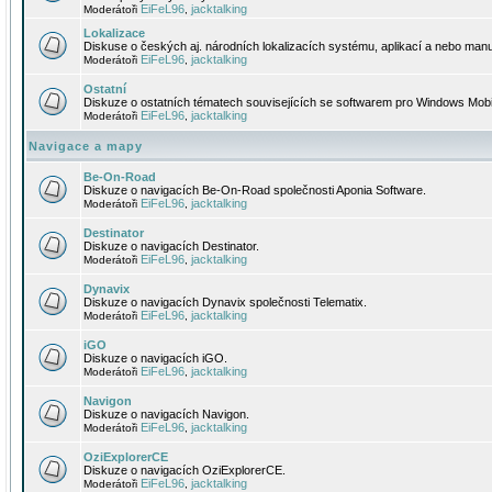
EiFeL96
jacktalking
Moderátoři
,
Lokalizace
Diskuse o českých aj. národních lokalizacích systému, aplikací a nebo manu
EiFeL96
jacktalking
Moderátoři
,
Ostatní
Diskuze o ostatních tématech souvisejících se softwarem pro Windows Mobi
EiFeL96
jacktalking
Moderátoři
,
Navigace a mapy
Be-On-Road
Diskuze o navigacích Be-On-Road společnosti Aponia Software.
EiFeL96
jacktalking
Moderátoři
,
Destinator
Diskuze o navigacích Destinator.
EiFeL96
jacktalking
Moderátoři
,
Dynavix
Diskuze o navigacích Dynavix společnosti Telematix.
EiFeL96
jacktalking
Moderátoři
,
iGO
Diskuze o navigacích iGO.
EiFeL96
jacktalking
Moderátoři
,
Navigon
Diskuze o navigacích Navigon.
EiFeL96
jacktalking
Moderátoři
,
OziExplorerCE
Diskuze o navigacích OziExplorerCE.
EiFeL96
jacktalking
Moderátoři
,