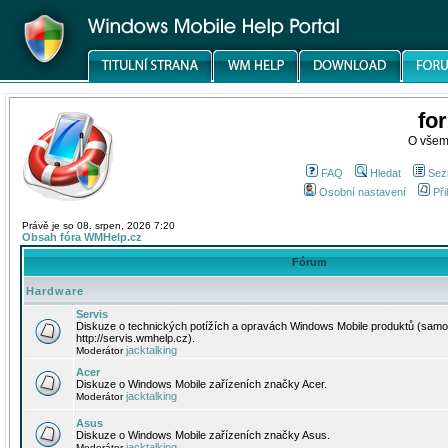
fo
O všem
FAQ
Hledat
Sez
Osobní nastavení
Při
Právě je so 08. srpen, 2026 7:20
Obsah fóra WMHelp.cz
Fórum
Hardware
Servis
Diskuze o technických potížích a opravách Windows Mobile produktů (samo
http://servis.wmhelp.cz).
jacktalking
Moderátor
Acer
Diskuze o Windows Mobile zařízeních značky Acer.
jacktalking
Moderátor
Asus
Diskuze o Windows Mobile zařízeních značky Asus.
jacktalking
Moderátor