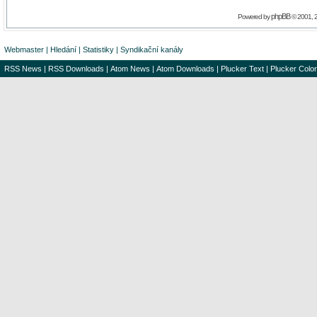
phpBB
Powered by
© 2001, 
Webmaster
|
Hledání
|
Statistiky
|
Syndikační kanály
RSS News
|
RSS Downloads
|
Atom News
|
Atom Downloads
|
Plucker Text
|
Plucker Color