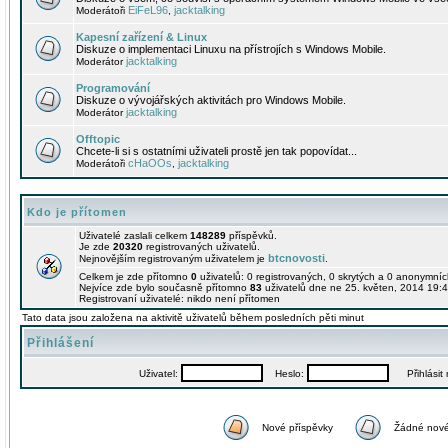
EiFeL96
jacktalking
Moderátoři
,
Kapesní zařízení & Linux
Diskuze o implementaci Linuxu na přístrojích s Windows Mobile.
jacktalking
Moderátor
Programování
Diskuze o vývojářských aktivitách pro Windows Mobile.
jacktalking
Moderátor
Offtopic
Chcete-li si s ostatními uživateli prostě jen tak popovídat...
cHaOOs
jacktalking
Moderátoři
,
Kdo je přítomen
Uživatelé zaslali celkem
148289
příspěvků.
Je zde
20320
registrovaných uživatelů.
btcnovosti
Nejnovějším registrovaným uživatelem je
.
Celkem je zde přítomno
0
uživatelů: 0 registrovaných, 0 skrytých a 0 anonymní
Nejvíce zde bylo současně přítomno
83
uživatelů dne ne 25. květen, 2014 19:4
Registrovaní uživatelé: nikdo není přítomen
Tato data jsou založena na aktivitě uživatelů během posledních pěti minut
Přihlášení
Uživatel:
Heslo:
Přihlásit m
Nové příspěvky
Žádné nové