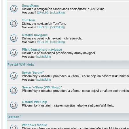
SmartMaps
Diskuze o navigacích SmartMaps společnosti PLAN Studio.
EiFeL96
jacktalking
Moderátoři
,
TomTom
Diskuze o navigacích TomTom.
EiFeL96
jacktalking
Moderátoři
,
Ostatní navigace
Diskuze o ostatních navigačních řešeních.
EiFeL96
jacktalking
Moderátoři
,
Příslušenství pro navigace
Diskuze o příslušenství pro všechny druhy navigací.
jacktalking
Moderátor
Portál WM Help
Sekce "forum"
Připomínky k obsahu, provedení a všemu, co se děje na našem diskuzním f
jacktalking
Moderátor
Sekce "eShop (WM Shop)"
Připomínky k obsahu, provedení a všemu, co se objeví v našem elektronic
Ostatní WM Help
Připomínky k ostatním částem portálu nebo ke službám WM Help.
Ostatní
Windows Mobile
Diskuze o všem, co souvisí s operačním systémem Windows Mobile ve všec