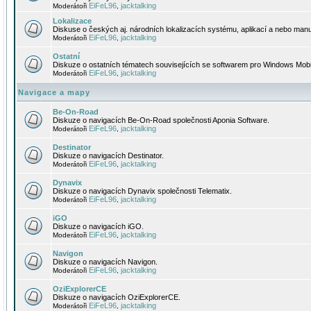
EiFeL96
jacktalking
Moderátoři
,
Lokalizace
Diskuse o českých aj. národních lokalizacích systému, aplikací a nebo manu
EiFeL96
jacktalking
Moderátoři
,
Ostatní
Diskuze o ostatních tématech souvisejících se softwarem pro Windows Mobi
EiFeL96
jacktalking
Moderátoři
,
Navigace a mapy
Be-On-Road
Diskuze o navigacích Be-On-Road společnosti Aponia Software.
EiFeL96
jacktalking
Moderátoři
,
Destinator
Diskuze o navigacích Destinator.
EiFeL96
jacktalking
Moderátoři
,
Dynavix
Diskuze o navigacích Dynavix společnosti Telematix.
EiFeL96
jacktalking
Moderátoři
,
iGO
Diskuze o navigacích iGO.
EiFeL96
jacktalking
Moderátoři
,
Navigon
Diskuze o navigacích Navigon.
EiFeL96
jacktalking
Moderátoři
,
OziExplorerCE
Diskuze o navigacích OziExplorerCE.
EiFeL96
jacktalking
Moderátoři
,