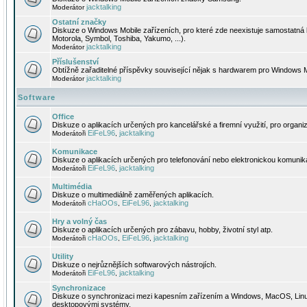
jacktalking
Moderátor
Ostatní značky
Diskuze o Windows Mobile zařízeních, pro které zde neexistuje samostatná 
Motorola, Symbol, Toshiba, Yakumo, ...).
jacktalking
Moderátor
Příslušenství
Obtížně zařaditelné příspěvky související nějak s hardwarem pro Windows M
jacktalking
Moderátor
Software
Office
Diskuze o aplikacích určených pro kancelářské a firemní využití, pro organiz
EiFeL96
jacktalking
Moderátoři
,
Komunikace
Diskuze o aplikacích určených pro telefonování nebo elektronickou komunika
EiFeL96
jacktalking
Moderátoři
,
Multimédia
Diskuze o multimediálně zaměřených aplikacích.
cHaOOs
EiFeL96
jacktalking
Moderátoři
,
,
Hry a volný čas
Diskuze o aplikacích určených pro zábavu, hobby, životní styl atp.
cHaOOs
EiFeL96
jacktalking
Moderátoři
,
,
Utility
Diskuze o nejrůznějších softwarových nástrojích.
EiFeL96
jacktalking
Moderátoři
,
Synchronizace
Diskuze o synchronizaci mezi kapesním zařízením a Windows, MacOS, Linux
desktopovými systémy.