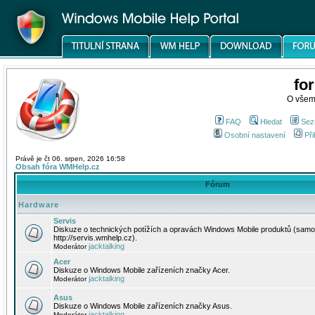
fo
O všem
FAQ
Hledat
Sez
Osobní nastavení
Při
Právě je čt 06. srpen, 2026 16:58
Obsah fóra WMHelp.cz
Fórum
Hardware
Servis
Diskuze o technických potížích a opravách Windows Mobile produktů (samo
http://servis.wmhelp.cz).
jacktalking
Moderátor
Acer
Diskuze o Windows Mobile zařízeních značky Acer.
jacktalking
Moderátor
Asus
Diskuze o Windows Mobile zařízeních značky Asus.
jacktalking
Moderátor