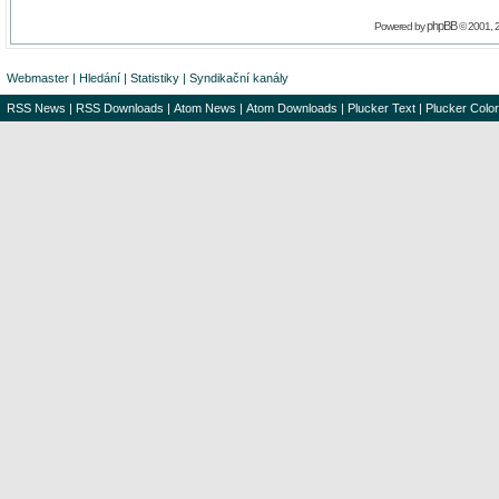
phpBB
Powered by
© 2001, 
Webmaster
|
Hledání
|
Statistiky
|
Syndikační kanály
RSS News
|
RSS Downloads
|
Atom News
|
Atom Downloads
|
Plucker Text
|
Plucker Color