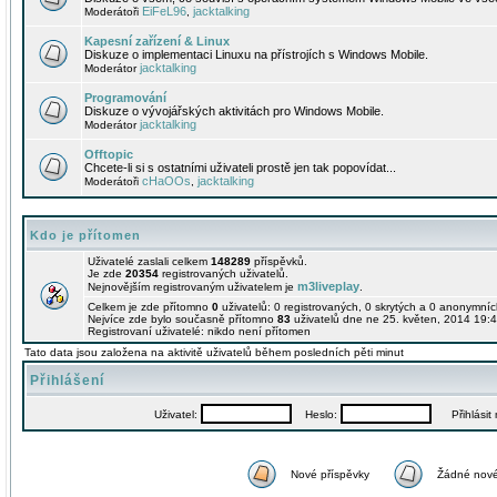
EiFeL96
jacktalking
Moderátoři
,
Kapesní zařízení & Linux
Diskuze o implementaci Linuxu na přístrojích s Windows Mobile.
jacktalking
Moderátor
Programování
Diskuze o vývojářských aktivitách pro Windows Mobile.
jacktalking
Moderátor
Offtopic
Chcete-li si s ostatními uživateli prostě jen tak popovídat...
cHaOOs
jacktalking
Moderátoři
,
Kdo je přítomen
Uživatelé zaslali celkem
148289
příspěvků.
Je zde
20354
registrovaných uživatelů.
m3liveplay
Nejnovějším registrovaným uživatelem je
.
Celkem je zde přítomno
0
uživatelů: 0 registrovaných, 0 skrytých a 0 anonymní
Nejvíce zde bylo současně přítomno
83
uživatelů dne ne 25. květen, 2014 19:4
Registrovaní uživatelé: nikdo není přítomen
Tato data jsou založena na aktivitě uživatelů během posledních pěti minut
Přihlášení
Uživatel:
Heslo:
Přihlásit m
Nové příspěvky
Žádné nové