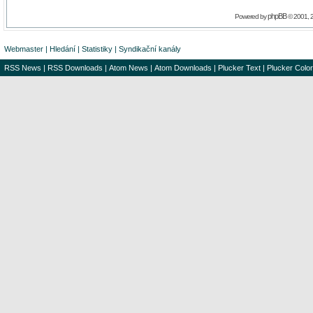
phpBB
Powered by
© 2001, 
Webmaster
|
Hledání
|
Statistiky
|
Syndikační kanály
RSS News
|
RSS Downloads
|
Atom News
|
Atom Downloads
|
Plucker Text
|
Plucker Color