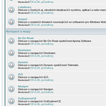
EiFeL96
jacktalking
Moderátoři
,
Lokalizace
Diskuse o českých aj. národních lokalizacích systému, aplikací a nebo manu
EiFeL96
jacktalking
Moderátoři
,
Ostatní
Diskuze o ostatních tématech souvisejících se softwarem pro Windows Mobi
EiFeL96
jacktalking
Moderátoři
,
Navigace a mapy
Be-On-Road
Diskuze o navigacích Be-On-Road společnosti Aponia Software.
EiFeL96
jacktalking
Moderátoři
,
Destinator
Diskuze o navigacích Destinator.
EiFeL96
jacktalking
Moderátoři
,
Dynavix
Diskuze o navigacích Dynavix společnosti Telematix.
EiFeL96
jacktalking
Moderátoři
,
iGO
Diskuze o navigacích iGO.
EiFeL96
jacktalking
Moderátoři
,
Navigon
Diskuze o navigacích Navigon.
EiFeL96
jacktalking
Moderátoři
,
OziExplorerCE
Diskuze o navigacích OziExplorerCE.
EiFeL96
jacktalking
Moderátoři
,