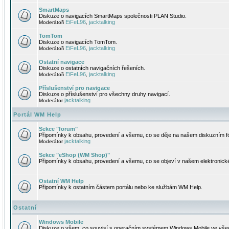
SmartMaps
Diskuze o navigacích SmartMaps společnosti PLAN Studio.
EiFeL96
jacktalking
Moderátoři
,
TomTom
Diskuze o navigacích TomTom.
EiFeL96
jacktalking
Moderátoři
,
Ostatní navigace
Diskuze o ostatních navigačních řešeních.
EiFeL96
jacktalking
Moderátoři
,
Příslušenství pro navigace
Diskuze o příslušenství pro všechny druhy navigací.
jacktalking
Moderátor
Portál WM Help
Sekce "forum"
Připomínky k obsahu, provedení a všemu, co se děje na našem diskuzním f
jacktalking
Moderátor
Sekce "eShop (WM Shop)"
Připomínky k obsahu, provedení a všemu, co se objeví v našem elektronic
Ostatní WM Help
Připomínky k ostatním částem portálu nebo ke službám WM Help.
Ostatní
Windows Mobile
Diskuze o všem, co souvisí s operačním systémem Windows Mobile ve všec