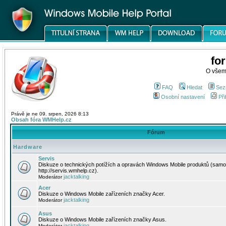
fo
O všem
FAQ
Hledat
Sez
Osobní nastavení
Při
Právě je ne 09. srpen, 2026 8:13
Obsah fóra WMHelp.cz
Fórum
Hardware
Servis
Diskuze o technických potížích a opravách Windows Mobile produktů (samo
http://servis.wmhelp.cz).
jacktalking
Moderátor
Acer
Diskuze o Windows Mobile zařízeních značky Acer.
jacktalking
Moderátor
Asus
Diskuze o Windows Mobile zařízeních značky Asus.
jacktalking
Moderátor