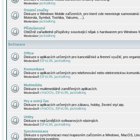
jacktalking
Moderátor
Ostatní značky
Diskuze o Windows Mobile zařízeních, pro které zde neexistuje samostatná 
Motorola, Symbol, Toshiba, Yakumo, ...).
jacktalking
Moderátor
Příslušenství
Obtížně zařaditelné příspěvky související nějak s hardwarem pro Windows M
jacktalking
Moderátor
Software
Office
Diskuze o aplikacích určených pro kancelářské a firemní využití, pro organiz
EiFeL96
jacktalking
Moderátoři
,
Komunikace
Diskuze o aplikacích určených pro telefonování nebo elektronickou komunika
EiFeL96
jacktalking
Moderátoři
,
Multimédia
Diskuze o multimediálně zaměřených aplikacích.
cHaOOs
EiFeL96
jacktalking
Moderátoři
,
,
Hry a volný čas
Diskuze o aplikacích určených pro zábavu, hobby, životní styl atp.
cHaOOs
EiFeL96
jacktalking
Moderátoři
,
,
Utility
Diskuze o nejrůznějších softwarových nástrojích.
EiFeL96
jacktalking
Moderátoři
,
Synchronizace
Diskuze o synchronizaci mezi kapesním zařízením a Windows, MacOS, Linux
desktopovými systémy.